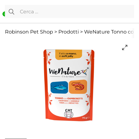
Vai al contenuto
Ricerca per:
0
Cibo Umido
Gatto
Offerte
Robinson Pet Shop
>
Prodotti
>
WeNature Tonno con Ga