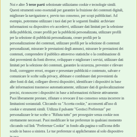
Accessori
Accessori
Noi e altre
5 terze parti
selezionate utilizziamo cookie e tecnologie simili.
Cani Mini
Top Quality
Questi strumenti sono essenziali per garantire la fruizione dei contenuti digitali,
Top Quality
migliorare la navigazione e, previo tuo consenso, per scopi pubblicitari. Ad
esempio, potremmo utilizzare i tuoi dati per le seguenti finalità: archiviare
informazioni su dispositivo e/o accedervi, utilizzare dati limitati per la selezione
Robinson Pet Shop
Acquisti sicuri
della pubblicità, creare profili per la pubblicità personalizzata, utilizzare profili
per la selezione di pubblicità personalizzata, creare profili per la
Chi siamo
Termini e condizioni
personalizzazione dei contenuti, utilizzare profili per la selezione di contenuti
personalizzati, misurare le prestazioni degli annunci, misurare le prestazioni dei
Punti vendita
di vendita
contenuti, comprendere il pubblico attraverso statistiche o la combinazione di
Marchi
Cashback
dati provenienti da fonti diverse, sviluppare e migliorare i servizi, utilizzare dati
Blog
Metodi di
limitati per la selezione dei contenuti, garantire la sicurezza, prevenire e rilevare
Assistenza Robinson
pagamento
frodi, correggere errori, erogare e presentare pubblicità e contenuto, salvare e
Pet Shop
Recesso e Reso
comunicare le scelte sulla privacy, abbinare e combinare dati provenienti da
Offerte
Spedizioni
altre fonti di dati, collegare diversi dispositivi, identificare i dispositivi in base
alle informazioni trasmesse automaticamente, utilizzare dati di geolocalizzazione
Promozioni
precisi, riconoscere i dispositivi in base a informazioni richieste attivamente.
Recensioni Feedaty
Puoi liberamente prestare, rifiutare o revocare il tuo consenso senza incorrere in
limitazioni sostanziali. Cliccando su "Accetta cookie," acconsenti all'uso di
cookie e strumenti simili. Utilizza il pulsante "Gestisci Preferenze" per
personalizzare le tue scelte o "Rifiuta tutto" per proseguire senza cookie non
strettamente necessari. Puoi modificare le tue preferenze in qualsiasi momento
Robinson Pet Shop S.r.l.
Via V. Giovanni Schiaparelli, 21 – 47122 Forlì (FC)
cliccando sul link "Preferenze Cookie" in fondo alla pagina o sull'icona dello
P.iva 04095130409 | REA: FO 329541
scudo in basso a sinistra. Le tue preferenze si applicheranno al solo dispositivo
info@robinsonpetshop.it | Tel. 0543 096850
in uso.