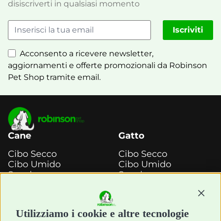
disiscriverti in qualsiasi momento
Iscriviti
Acconsento a ricevere newsletter,
aggiornamenti e offerte promozionali da Robinson
Pet Shop tramite email.
Cane
Gatto
Cibo Secco
Cibo Secco
Cibo Umido
Cibo Umido
Snack e
Snack e
Masticazione
Masticazione
Continu
Diete Veterinarie
Diete Veterinarie
Cura e Salute
Cura e Salute
Utilizziamo i cookie e altre tecnologie
Igiene e Pulizia
Igiene e Pulizia