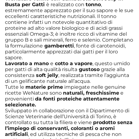
Busta
per Gatti
è realizzato con
tonno
,
estremamente apprezzato per il suo sapore e le sue
eccellenti caratteristiche nutrizionali. Il tonno
contiene infatti un notevole quantitativo di
proteine ad alto valore biologico e di acidi grassi
essenziali Omega-3; è inoltre ricco di vitamine del
gruppo B e sali minerali, ferro e selenio. Completano
la formulazione
gamberetti
, fonte di carotenoidi,
particolarmente apprezzati dai gatti per il loro
sapore.
Lavorato a mano
e
cotto a vapore
, questo umido
per gatti di alta qualità risulta
gustoso
grazie alla
consistenza
soft jelly
, realizzata tramite l’aggiunta
di un gelificante naturale all’acqua.
Tutte le
materie prime
impiegate nelle genuine
ricette WeNature sono
naturali, freschissime
e
provenienti
da fonti proteiche attentamente
selezionate.
Sviluppato in collaborazione con il Dipartimento di
Scienze Veterinarie dell’Università di Torino, è
controllato su tutta la filiera e viene
prodotto senza
l’impiego di conservanti, coloranti o aromi
artificiali
, ed utilizza tecniche di pesca che non