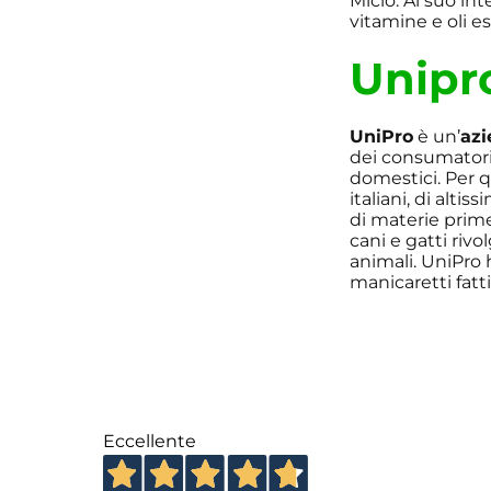
Micio. Al suo int
vitamine e oli es
Unipr
UniPro
è un’
azi
dei consumatori
domestici. Per q
italiani, di altis
di materie prime
cani e gatti riv
animali. UniPro 
manicaretti fatti
Eccellente