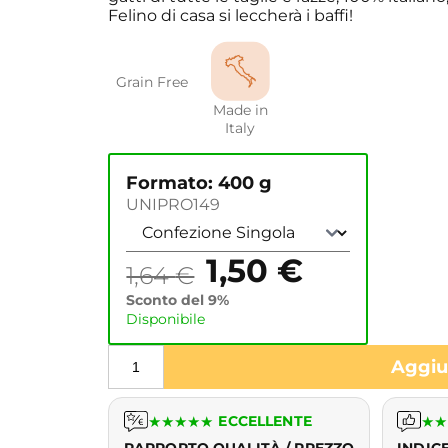
Felino di casa si leccherà i baffi!
Grain Free
Made in
Italy
Formato: 400 g
UNIPRO149
1,50
€
1,64
€
Sconto del 9%
Disponibile
Aggiun
★
★
★
★
★
ECCELLENTE
★
★
RAPPORTO QUALITÀ / PREZZO
INDIC