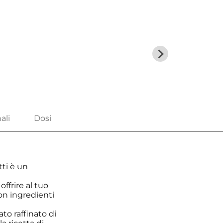
ti è un
 offrire al tuo
con ingredienti
ato raffinato di