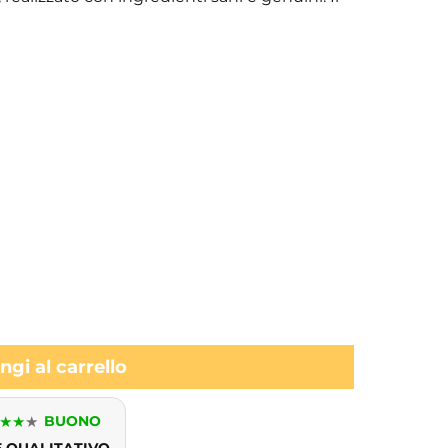
gi al carrello
★
★
★
BUONO
E QUALITATIVO