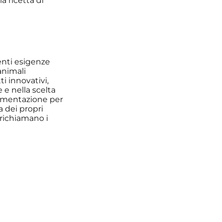
a ricetta di
enti esigenze
animali
i innovativi,
e e nella scelta
limentazione per
a dei propri
 richiamano i