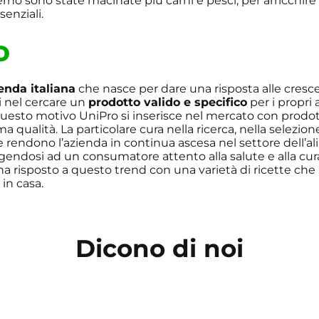
erno sono state macinate più carni e pesci, per arricchire l
senziali.
o
enda italiana
che nasce per dare una risposta alle cresc
 nel cercare un
prodotto valido e specifico
per i propri 
uesto motivo UniPro si inserisce nel mercato con prodott
sima qualità. La particolare cura nella ricerca, nella selezion
 rendono l’azienda in continua ascesa nel settore dell’a
olgendosi ad un consumatore attento alla salute e alla cur
ha risposto a questo trend con una varietà di ricette che
 in casa.
Dicono di noi