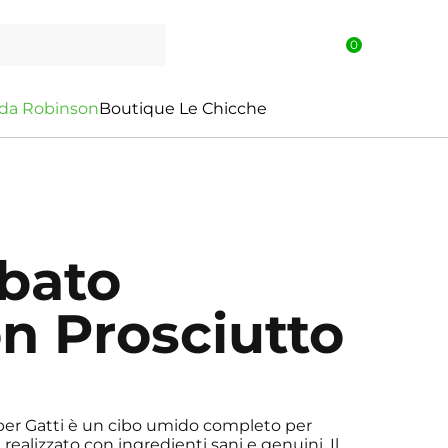
0
d
a
R
o
b
i
n
s
o
n
Boutique Le Chicche
ibato
n Prosciutto
per Gatti è un cibo umido completo per
, realizzato con ingredienti sani e genuini. Il