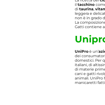
La ricetta del
ci
il
tacchino
come
di
taurina
,
vitam
leggera e delica
non è in grado d
La composizion
Gatti contiene 
Unipr
UniPro
è un’
azi
dei consumatori
domestici. Per q
italiani, di altis
di materie prime
cani e gatti riv
animali. UniPro 
manicaretti fatti