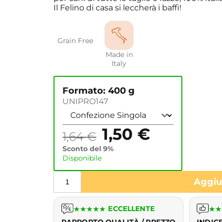
Il Felino di casa si leccherà i baffi!
Grain Free
Made in
Italy
Formato: 400 g
UNIPRO147
1,50
€
1,64
€
Sconto del 9%
Disponibile
Aggiun
★
★
★
★
★
ECCELLENTE
★
★
RAPPORTO QUALITÀ / PREZZO
INDIC