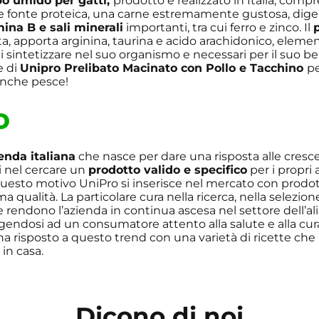
bo umido per gatti,
prodotto e realizzato in Italia, comp
 fonte proteica, una carne estremamente gustosa, digeri
ina B e sali minerali
importanti, tra cui ferro e zinco. Il
ta, apporta arginina, taurina e acido arachidonico, elemen
i sintetizzare nel suo organismo e necessari per il suo b
e di
Unipro Prelibato Macinato con Pollo e Tacchino
p
anche pesce!
o
enda italiana
che nasce per dare una risposta alle cresc
 nel cercare un
prodotto valido e specifico
per i propri 
uesto motivo UniPro si inserisce nel mercato con prodott
sima qualità. La particolare cura nella ricerca, nella selezion
 rendono l’azienda in continua ascesa nel settore dell’a
olgendosi ad un consumatore attento alla salute e alla cur
ha risposto a questo trend con una varietà di ricette che
 in casa.
Dicono di noi