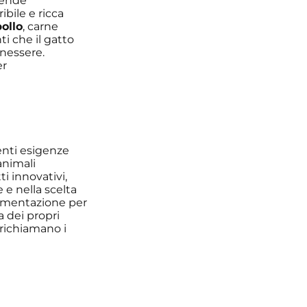
rende
bile e ricca
pollo
, carne
ti che il gatto
enessere.
er
enti esigenze
animali
i innovativi,
e e nella scelta
limentazione per
a dei propri
 richiamano i