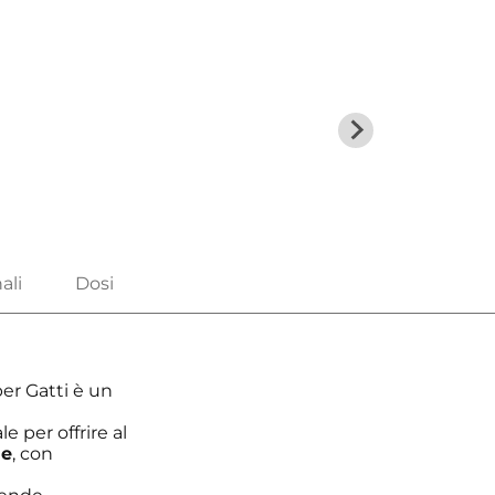
er Gatti è un
le per offrire al
ne
, con