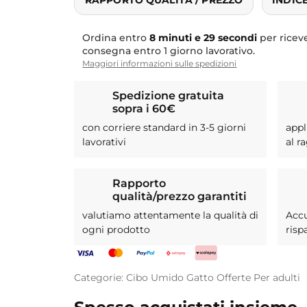
Ordina entro
8 minuti e 28 secondi
per ricev
consegna entro 1 giorno lavorativo.
Maggiori informazioni sulle spedizioni
Spedizione gratuita
sopra i 60€
con corriere standard in 3-5 giorni
appl
lavorativi
al r
Rapporto
qualità/prezzo garantiti
valutiamo attentamente la qualità di
Acc
ogni prodotto
risp
Categorie:
Cibo Umido
Gatto
Offerte
Per adulti