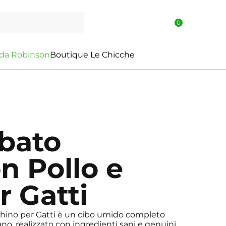
0
d
a
R
o
b
i
n
s
o
n
Boutique Le Chicche
ibato
n Pollo e
r Gatti
chino per Gatti è un cibo umido completo
iano, realizzato con ingredienti sani e genuini.