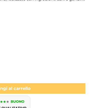
gi al carrello
★
★
★
BUONO
E QUALITATIVO