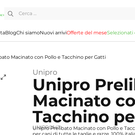
Ricerca per:
ita
Blog
Chi siamo
Nuovi arrivi
O
f
f
e
r
t
e
d
e
l
m
e
s
e
S
e
l
e
z
i
o
n
a
t
i
bato Macinato con Pollo e Tacchino per Gatti
Unipro
Unipro Prel
Macinato co
Tacchino pe
UNIPRO147
Unipro Prelibato Macinato con Pollo e Tac
per cani di tutte le taglie e razze, 100% ital