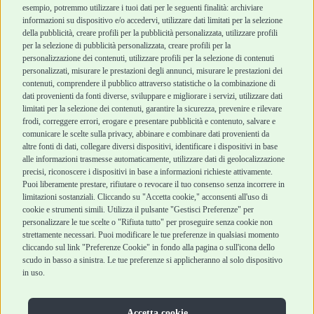
esempio, potremmo utilizzare i tuoi dati per le seguenti finalità: archiviare
informazioni su dispositivo e/o accedervi, utilizzare dati limitati per la selezione
Robinson Pet Shop
Acquisti sicuri
della pubblicità, creare profili per la pubblicità personalizzata, utilizzare profili
per la selezione di pubblicità personalizzata, creare profili per la
Chi siamo
Termini e condizioni
personalizzazione dei contenuti, utilizzare profili per la selezione di contenuti
personalizzati, misurare le prestazioni degli annunci, misurare le prestazioni dei
Punti vendita
di vendita
contenuti, comprendere il pubblico attraverso statistiche o la combinazione di
Marchi
Cashback
dati provenienti da fonti diverse, sviluppare e migliorare i servizi, utilizzare dati
Blog
Metodi di
limitati per la selezione dei contenuti, garantire la sicurezza, prevenire e rilevare
Assistenza Robinson
pagamento
frodi, correggere errori, erogare e presentare pubblicità e contenuto, salvare e
Pet Shop
Recesso e Reso
comunicare le scelte sulla privacy, abbinare e combinare dati provenienti da
Offerte
Spedizioni
altre fonti di dati, collegare diversi dispositivi, identificare i dispositivi in base
alle informazioni trasmesse automaticamente, utilizzare dati di geolocalizzazione
Promozioni
precisi, riconoscere i dispositivi in base a informazioni richieste attivamente.
Recensioni Feedaty
Puoi liberamente prestare, rifiutare o revocare il tuo consenso senza incorrere in
limitazioni sostanziali. Cliccando su "Accetta cookie," acconsenti all'uso di
cookie e strumenti simili. Utilizza il pulsante "Gestisci Preferenze" per
personalizzare le tue scelte o "Rifiuta tutto" per proseguire senza cookie non
Robinson Pet Shop S.r.l.
strettamente necessari. Puoi modificare le tue preferenze in qualsiasi momento
Via V. Giovanni Schiaparelli, 21 – 47122 Forlì (FC)
cliccando sul link "Preferenze Cookie" in fondo alla pagina o sull'icona dello
P.iva 04095130409 | REA: FO 329541
scudo in basso a sinistra. Le tue preferenze si applicheranno al solo dispositivo
info@robinsonpetshop.it | Tel. 0543 096850
in uso.
www.robinsonpetshop.it srl è di proprietà di Robinson sas
(P.IVA 03366100406)
Copyright © 2025 Robinsonpetshop.it s.r.l. – Tutti i diritti
Accetta cookie