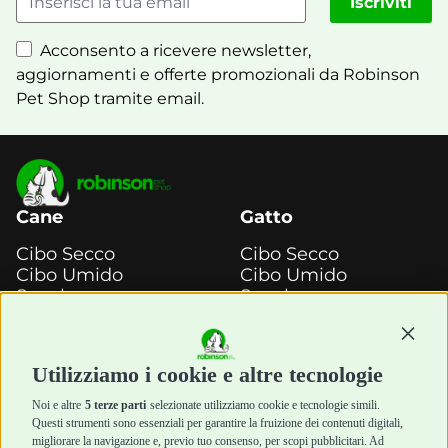
Iscriviti
Acconsento a ricevere newsletter,
aggiornamenti e offerte promozionali da Robinson
Pet Shop tramite email.
Cane
Gatto
Cibo Secco
Cibo Secco
Cibo Umido
Cibo Umido
Snack e
Snack e
Masticazione
Masticazione
Diete Veterinarie
Diete Veterinarie
Continu
Cura e Salute
Cura e Salute
Utilizziamo i cookie e altre tecnologie
Igiene e Pulizia
Igiene e Pulizia
Accessori
Accessori
Noi e altre
5 terze parti
selezionate utilizziamo cookie e tecnologie simili.
Cani Mini
Top Quality
Questi strumenti sono essenziali per garantire la fruizione dei contenuti digitali,
Top Quality
migliorare la navigazione e, previo tuo consenso, per scopi pubblicitari. Ad