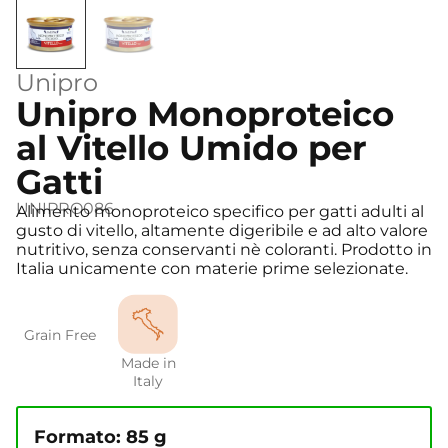
Unipro
Unipro Monoproteico
al Vitello Umido per
Gatti
UNIPRO086
Alimento monoproteico specifico per gatti adulti al
gusto di vitello, altamente digeribile e ad alto valore
nutritivo, senza conservanti nè coloranti. Prodotto in
Italia unicamente con materie prime selezionate.
Grain Free
Made in
Italy
Formato: 85 g