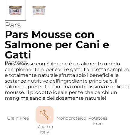
Pars
Pars Mousse con
Salmone per Cani e
Gatti
PARS037
Pars Mousse con Salmone è un alimento umido
complementare per cani e gatti. La ricetta semplice
e totalmente naturale sfrutta solo i benefici e le
sostanze nutritive dell'ingrediente principale, il
salmone, presentato in una morbidissima e delicata
mousse. Il prodotto ideale per te che cerchi un
mangime sano e deliziosamente naturale!
Grain Free
Monoproteico
Potatoes
Free
Made in
Italy