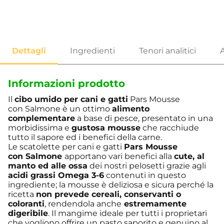
Informazioni prodotto
Il
cibo umido per cani e gatti
Pars Mousse
con Salmone è un ottimo
alimento
complementare
a base di pesce, presentato in una
morbidissima e
gustosa mousse
che racchiude
tutto il sapore ed i benefici della carne.
Le scatolette per cani e gatti
Pars Mousse
con Salmone
apportano vari benefici alla
cute, al
manto ed alle ossa
dei nostri pelosetti grazie agli
acidi grassi Omega 3-6
contenuti in questo
ingrediente; la mousse è deliziosa e sicura perché la
ricetta
non prevede cereali, conservanti o
coloranti
, rendendola anche
estremamente
digeribile
. Il mangime ideale per tutti i proprietari
che vogliono offrire un pasto saporito e genuino al