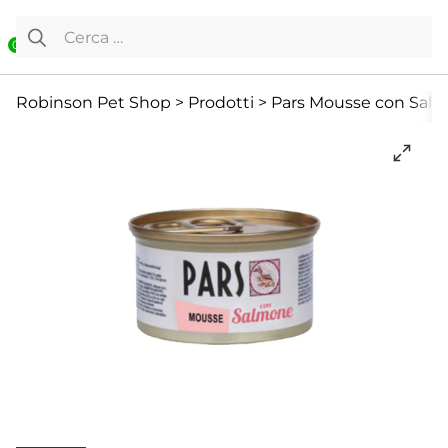
Vai al contenuto
Ricerca per:
0
Cane
Cibo Umido
Cibo Umido
Robinson Pet Shop
>
Prodotti
>
Pars Mousse con Salmo