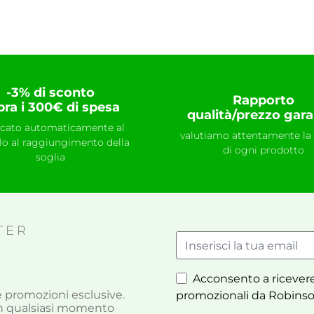
-3% di sconto
Rapporto
pra i 300€ di spesa
qualità/prezzo gara
icato automaticamente al
valutiamo attentamente la 
llo al raggiungimento della
di ogni prodotto
soglia
TER
Acconsento a ricevere
à e promozioni esclusive.
promozionali da Robinso
i in qualsiasi momento