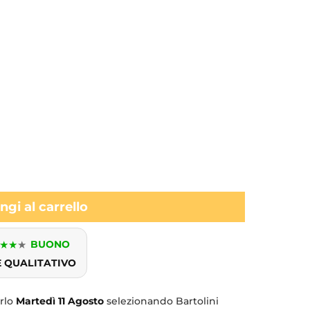
gi al carrello
★
★
★
BUONO
E QUALITATIVO
erlo
Martedì
11 Agosto
selezionando Bartolini