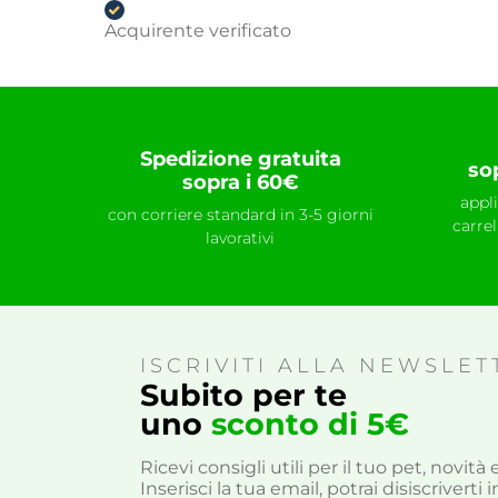
Acquirente verificato
Spedizione gratuita
so
sopra i 60€
appl
con corriere standard in 3-5 giorni
carre
lavorativi
ISCRIVITI ALLA NEWSLET
Subito per te
uno
sconto di 5€
Ricevi consigli utili per il tuo pet, novit
Inserisci la tua email, potrai disiscrivert