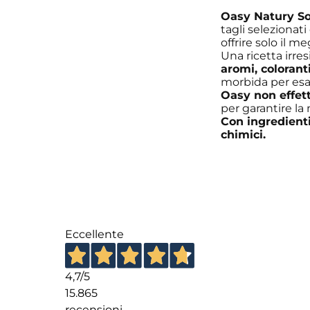
Oasy Natury Sof
tagli selezionati
offrire solo il m
Una ricetta irre
aromi, colorant
morbida per esal
Oasy non effet
per garantire la
Con ingredienti
chimici.
Eccellente
4,7
/5
15.865
recensioni