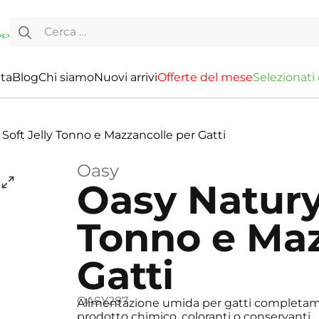
Ricerca per:
ita
Blog
Chi siamo
Nuovi arrivi
O
f
f
e
r
t
e
d
e
l
m
e
s
e
S
e
l
e
z
i
o
n
a
t
i
Soft Jelly Tonno e Mazzancolle per Gatti
Oasy
Oasy Natury 
Tonno e Maz
Gatti
OASY287
Alimentazione umida per gatti completame
prodotto chimico, coloranti o conservanti.