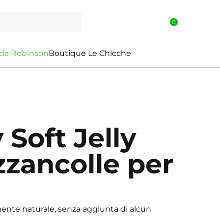
0
d
a
R
o
b
i
n
s
o
n
Boutique Le Chicche
Soft Jelly
zancolle per
nte naturale, senza aggiunta di alcun