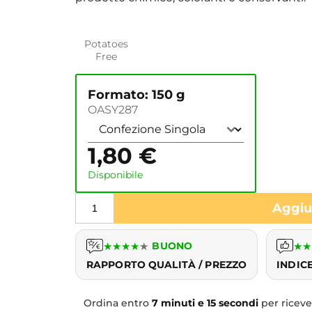
Potatoes
Free
Formato: 150 g
OASY287
1,80
€
Disponibile
Aggiun
★
★
★
★
★
BUONO
★
★
RAPPORTO QUALITÀ / PREZZO
INDIC
Ordina entro
7 minuti e 15 secondi
per ricev