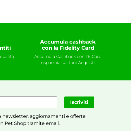
Accumula cashback
ntiti
con la Fidelity Card
qualità
Accumula Cashback con l’E-Card
risparmia sui tuoi Acquisti
Iscriviti
 newsletter, aggiornamenti e offerte
n Pet Shop tramite email.