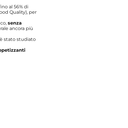
fino al 56% di
ood Quality), per
ico,
senza
urale ancora più
 è stato studiato
ppetizzanti