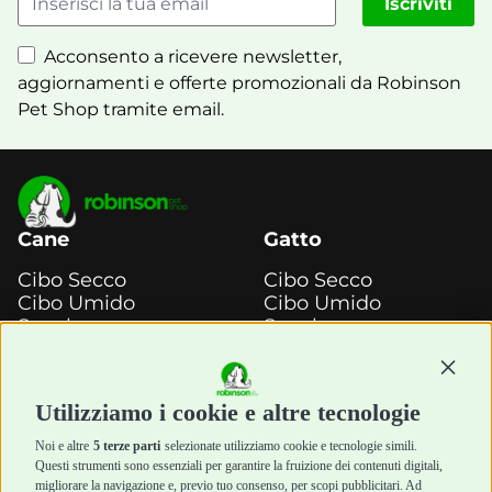
Iscriviti
Acconsento a ricevere newsletter,
aggiornamenti e offerte promozionali da Robinson
Pet Shop tramite email.
Cane
Gatto
Cibo Secco
Cibo Secco
Cibo Umido
Cibo Umido
Snack e
Snack e
Masticazione
Masticazione
Diete Veterinarie
Diete Veterinarie
Continu
Cura e Salute
Cura e Salute
Utilizziamo i cookie e altre tecnologie
Igiene e Pulizia
Igiene e Pulizia
Accessori
Accessori
Noi e altre
5 terze parti
selezionate utilizziamo cookie e tecnologie simili.
Cani Mini
Top Quality
Questi strumenti sono essenziali per garantire la fruizione dei contenuti digitali,
Top Quality
migliorare la navigazione e, previo tuo consenso, per scopi pubblicitari. Ad