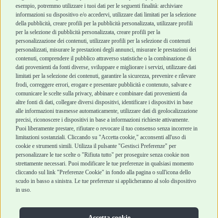
esempio, potremmo utilizzare i tuoi dati per le seguenti finalità: archiviare
informazioni su dispositivo e/o accedervi, utilizzare dati limitati per la selezione
Robinson Pet Shop
Acquisti sicuri
della pubblicità, creare profili per la pubblicità personalizzata, utilizzare profili
per la selezione di pubblicità personalizzata, creare profili per la
Chi siamo
Termini e condizioni
personalizzazione dei contenuti, utilizzare profili per la selezione di contenuti
personalizzati, misurare le prestazioni degli annunci, misurare le prestazioni dei
Punti vendita
di vendita
contenuti, comprendere il pubblico attraverso statistiche o la combinazione di
Marchi
Cashback
dati provenienti da fonti diverse, sviluppare e migliorare i servizi, utilizzare dati
Blog
Metodi di
limitati per la selezione dei contenuti, garantire la sicurezza, prevenire e rilevare
Assistenza Robinson
pagamento
frodi, correggere errori, erogare e presentare pubblicità e contenuto, salvare e
Pet Shop
Recesso e Reso
comunicare le scelte sulla privacy, abbinare e combinare dati provenienti da
Offerte
Spedizioni
altre fonti di dati, collegare diversi dispositivi, identificare i dispositivi in base
alle informazioni trasmesse automaticamente, utilizzare dati di geolocalizzazione
Promozioni
precisi, riconoscere i dispositivi in base a informazioni richieste attivamente.
Recensioni Feedaty
Puoi liberamente prestare, rifiutare o revocare il tuo consenso senza incorrere in
limitazioni sostanziali. Cliccando su "Accetta cookie," acconsenti all'uso di
cookie e strumenti simili. Utilizza il pulsante "Gestisci Preferenze" per
personalizzare le tue scelte o "Rifiuta tutto" per proseguire senza cookie non
Robinson Pet Shop S.r.l.
strettamente necessari. Puoi modificare le tue preferenze in qualsiasi momento
Via V. Giovanni Schiaparelli, 21 – 47122 Forlì (FC)
cliccando sul link "Preferenze Cookie" in fondo alla pagina o sull'icona dello
P.iva 04095130409 | REA: FO 329541
scudo in basso a sinistra. Le tue preferenze si applicheranno al solo dispositivo
info@robinsonpetshop.it | Tel. 0543 096850
in uso.
www.robinsonpetshop.it srl è di proprietà di Robinson sas
(P.IVA 03366100406)
Copyright © 2025 Robinsonpetshop.it s.r.l. – Tutti i diritti
Accetta cookie