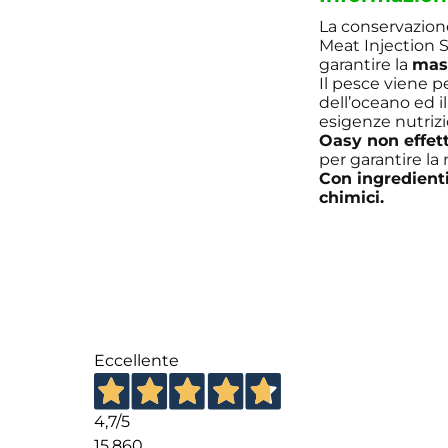
La conservazione 
Meat Injection S
garantire la
mas
Il pesce viene p
dell’oceano ed i
esigenze nutrizi
Oasy non effet
per garantire la
Con ingredienti
chimici.
Eccellente
4,7
/5
15.860