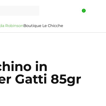
0
d
a
R
o
b
i
n
s
o
n
Boutique Le Chicche
chino in
er Gatti 85gr