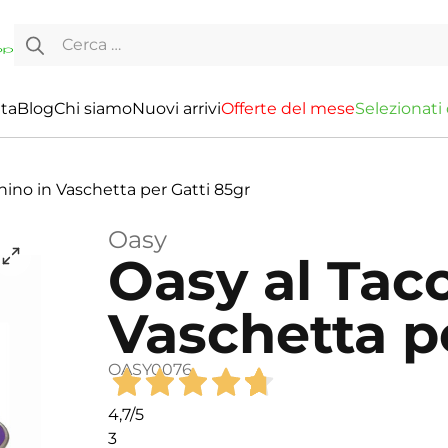
Ricerca per:
ita
Blog
Chi siamo
Nuovi arrivi
O
f
f
e
r
t
e
d
e
l
m
e
s
e
S
e
l
e
z
i
o
n
a
t
i
hino in Vaschetta per Gatti 85gr
Oasy
Oasy al Tac
Vaschetta p
OASY0076
4,7
/5
3