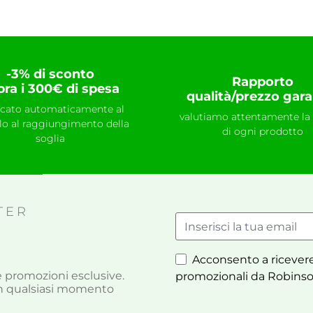
-3% di sconto
Rapporto
pra i 300€ di spesa
qualità/prezzo gara
icato automaticamente al
valutiamo attentamente la 
llo al raggiungimento della
di ogni prodotto
soglia
TER
Acconsento a ricevere
à e promozioni esclusive.
promozionali da Robinso
i in qualsiasi momento