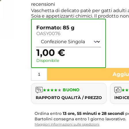
recensioni
Vaschetta di delicato patè per gatti adulti
Soia e appetizzanti chimici. Il prodotto no
Formato: 85 g
OASY0076
1,00
€
Disponibile
Aggiun
★
★
★
★
★
BUONO
★
★
RAPPORTO QUALITÀ / PREZZO
INDIC
Ordina entro
13 ore, 55 minuti e 28 secondi
pe
Bartolini consegna entro 1 giorno lavorativo.
Maggiori informazioni sulle spedizioni