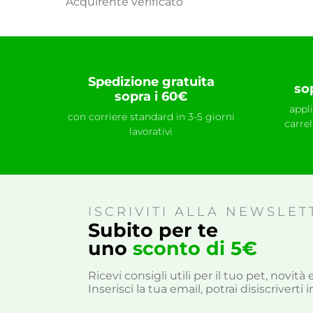
Acquirente verificato
Spedizione gratuita
so
sopra i 60€
appl
con corriere standard in 3-5 giorni
carre
lavorativi
ISCRIVITI ALLA NEWSLET
Subito per te
uno
sconto di 5€
Ricevi consigli utili per il tuo pet, novit
Inserisci la tua email, potrai disiscrivert