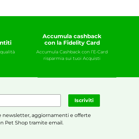
Accumula cashback
ntiti
con la Fidelity Card
qualità
Accumula Cashback con l’E-Card
risparmia sui tuoi Acquisti
Iscriviti
 newsletter, aggiornamenti e offerte
n Pet Shop tramite email.