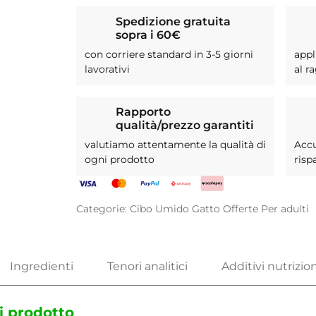
Spedizione gratuita
sopra i 60€
con corriere standard in 3-5 giorni
appl
lavorativi
al r
Rapporto
qualità/prezzo garantiti
valutiamo attentamente la qualità di
Acc
ogni prodotto
risp
Categorie:
Cibo Umido
Gatto
Offerte
Per adulti
i prodotto