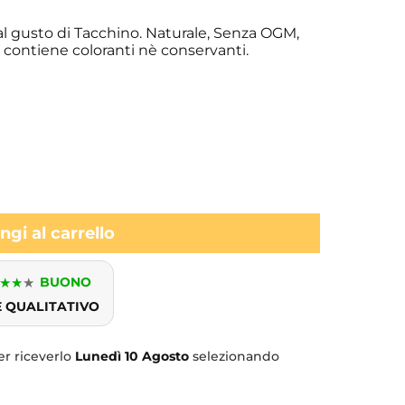
 al gusto di Tacchino. Naturale, Senza OGM,
n contiene coloranti nè conservanti.
gi al carrello
★
★
★
BUONO
E QUALITATIVO
r riceverlo
Lunedì
10 Agosto
selezionando