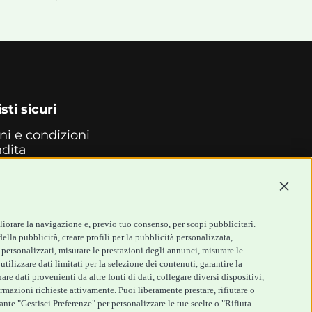
sti sicuri
ni e condizioni
ndita
back
i di
Continu
mento
so e Reso
zioni
liorare la navigazione e, previo tuo consenso, per scopi pubblicitari.
ella pubblicità, creare profili per la pubblicità personalizzata,
i personalizzati, misurare le prestazioni degli annunci, misurare le
tilizzare dati limitati per la selezione dei contenuti, garantire la
re dati provenienti da altre fonti di dati, collegare diversi dispositivi,
ormazioni richieste attivamente. Puoi liberamente prestare, rifiutare o
ante "Gestisci Preferenze" per personalizzare le tue scelte o "Rifiuta