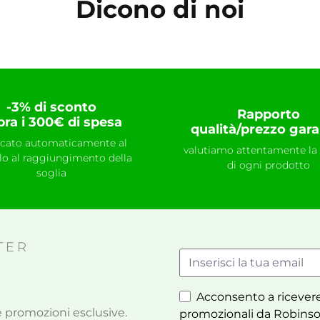
Dicono di noi
-3% di sconto
Rapporto
pra i 300€ di spesa
qualità/prezzo gara
icato automaticamente al
valutiamo attentamente la 
llo al raggiungimento della
di ogni prodotto
soglia
TER
Acconsento a ricevere
à e promozioni esclusive.
promozionali da Robinso