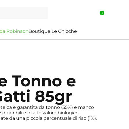
0
d
a
R
o
b
i
n
s
o
n
Boutique Le Chicche
e Tonno e
atti 85gr
oteica è garantita da tonno (55%) e manzo
igeribili e di alto valore biologico.
te da una piccola percentuale di riso (1%).