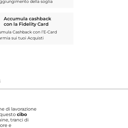
aggiungimento della soglia
Accumula cashback
con la Fidelity Card
umula Cashback con l’E-Card
armia sui tuoi Acquisti
he di lavorazione
: questo
cibo
ine, tranci di
pore e