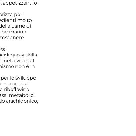
, appetizzanti o
erizza per
redienti molto
della carne di
gine marina
 sostenere
eta
acidi grassi della
 nella vita del
anismo non è in
 per lo sviluppo
io, ma anche
a riboflavina
essi metabolici
ido arachidonico,