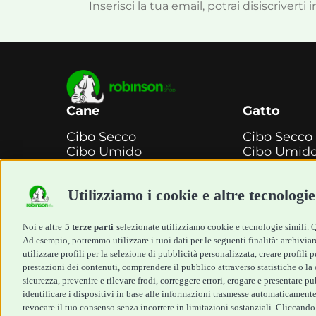
Inserisci la tua email, potrai disiscrivert
Cane
Gatto
Cibo Secco
Cibo Secco
Cibo Umido
Cibo Umid
Snack e
Snack e
Masticazione
Masticazio
Utilizziamo i cookie e altre tecnologie
Diete Veterinarie
Diete Veter
Cura e Salute
Cura e Salu
Igiene e Pulizia
Igiene e Pul
Noi e altre
5 terze parti
selezionate utilizziamo cookie e tecnologie simili. Qu
Accessori
Accessori
Ad esempio, potremmo utilizzare i tuoi dati per le seguenti finalità: archiviare
Cani Mini
Top Quality
utilizzare profili per la selezione di pubblicità personalizzata, creare profili
prestazioni dei contenuti, comprendere il pubblico attraverso statistiche o la c
Top Quality
sicurezza, prevenire e rilevare frodi, correggere errori, erogare e presentare p
identificare i dispositivi in base alle informazioni trasmesse automaticamente,
revocare il tuo consenso senza incorrere in limitazioni sostanziali. Cliccando 