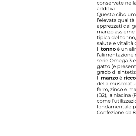
conservate nella
additivi.
Questo cibo umid
l’elevata qualit
apprezzati dal g
manzo assieme a
tipica del tonn
salute e vitalità 
Il
tonno
è un al
l’alimentazione 
serie Omega 3 e 
gatto (e present
grado di sintet
Il
manzo
è
ricco
della muscolatur
ferro, zinco e ma
(B2), la niacina
come l’utilizzaz
fondamentale per
Confezione da 8