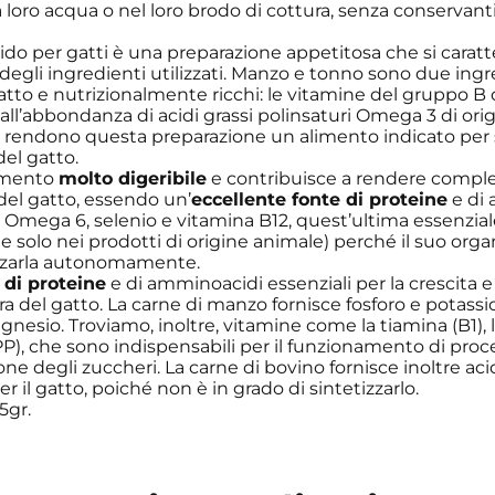
 loro acqua o nel loro brodo di cottura, senza conservanti
o per gatti è una preparazione appetitosa che si caratt
à degli ingredienti utilizzati. Manzo e tonno sono due ing
atto e nutrizionalmente ricchi: le vitamine del gruppo B 
ll’abbondanza di acidi grassi polinsaturi Omega 3 di ori
o, rendono questa preparazione un alimento indicato per
del gatto.
imento
molto digeribile
e contribuisce a rendere compl
del gatto, essendo un’
eccellente fonte di proteine
e di 
Omega 6, selenio e vitamina B12, quest’ultima essenziale
e solo nei prodotti di origine animale) perché il suo org
izzarla autonomamente.
 di proteine
e di amminoacidi essenziali per la crescita e
a del gatto. La carne di manzo fornisce fosforo e potass
gnesio. Troviamo, inoltre, vitamine come la tiamina (B1), l
 (PP), che sono indispensabili per il funzionamento di proc
ione degli zuccheri. La carne di bovino fornisce inoltre ac
 il gatto, poiché non è in grado di sintetizzarlo.
5gr.