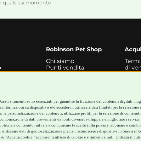
i in qualsiasi momento
Robinson Pet Shop
Acqui
Chi siamo
Termi
o
Punti vendita
di ve
Marchi
Cash
ne
Blog
Metod
inarie
Assistenza Robinson
paga
te
Pet Shop
Reces
izia
Offerte
Spedi
esti strumenti sono essenziali per garantire la fruizione dei contenuti digitali, mig
Promozioni
 informazioni su dispositivo e/o accedervi, utilizzare dati limitati per la selezione d
Recensioni Feedaty
 per la personalizzazione dei contenuti, utilizzare profili per la selezione di contenut
ombinazione di dati provenienti da fonti diverse, sviluppare e migliorare i servizi, u
ubblicità e contenuto, salvare e comunicare le scelte sulla privacy, abbinare e combina
 utilizzare dati di geolocalizzazione precisi, riconoscere i dispositivi in base a inf
su "Accetta cookie," acconsenti all'uso di cookie e strumenti simili. Utilizza il puls