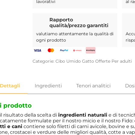
lavorativi
al r
Rapporto
qualità/prezzo garantiti
valutiamo attentamente la qualità di
Acc
ogni prodotto
risp
Categorie:
Cibo Umido
Gatto
Offerte
Per adulti
i prodotto
il risultato della scelta di
ingredienti naturali
e di tecnic
ficatamente formulate per il nostro micio e il nostro Fido
tti e cani
contiene solo filetti di carni avicole, bovine e su
ne, crostacei e verdure delle migliori qualità, cotte a va