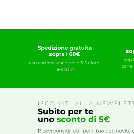
Spedizione gratuita
so
sopra i 60€
appl
con corriere standard in 3-5 giorni
carre
lavorativi
ISCRIVITI ALLA NEWSLET
Subito per te
uno
sconto di 5€
Ricevi consigli utili per il tuo pet, novit