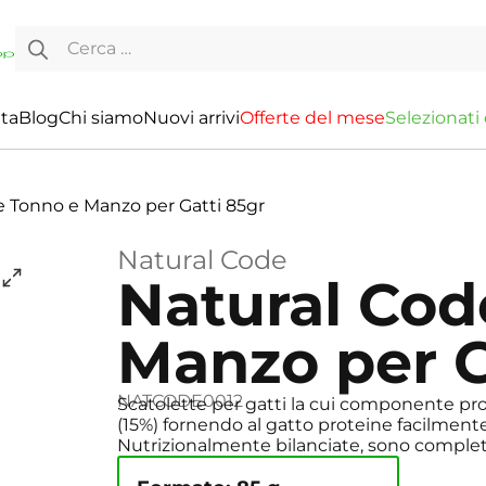
Ricerca per:
ita
Blog
Chi siamo
Nuovi arrivi
O
f
f
e
r
t
e
d
e
l
m
e
s
e
S
e
l
e
z
i
o
n
a
t
i
e Tonno e Manzo per Gatti 85gr
Natural Code
Natural Cod
Manzo per G
NATCODE0012
Scatolette per gatti la cui componente pr
(15%) fornendo al gatto proteine facilmente d
Nutrizionalmente bilanciate, sono completa