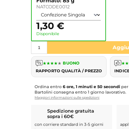
Formato: 85 g
NATCODE0012
1,30
€
Disponibile
Aggiun
★
★
★
★
★
BUONO
★
★
RAPPORTO QUALITÀ / PREZZO
INDIC
Ordina entro
6 ore, 1 minuti e 49 secondi
per
Bartolini consegna entro 1 giorno lavorativo.
Maggiori informazioni sulle spedizioni
Spedizione gratuita
sopra i 60€
con corriere standard in 3-5 giorni
appl