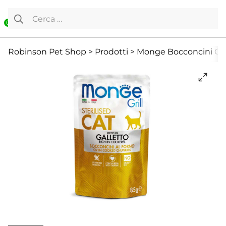
Vai al contenuto
Ricerca per:
0
Cibo Umido
Gatto
Offerte
Robinson Pet Shop
>
Prodotti
>
Monge Bocconcini Grill 