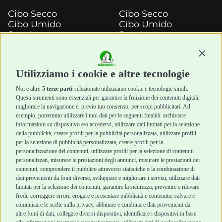
Cibo Secco
Cibo Secco
Cibo Umido
Cibo Umido
Snack e
Snack e
Masticazione
Masticazione
Continu
Diete Veterinarie
Diete Veterinarie
Cura e Salute
Cura e Salute
Utilizziamo i cookie e altre tecnologie
Igiene e Pulizia
Igiene e Pulizia
Accessori
Accessori
Noi e altre
5 terze parti
selezionate utilizziamo cookie e tecnologie simili.
Cani Mini
Top Quality
Questi strumenti sono essenziali per garantire la fruizione dei contenuti digitali,
Top Quality
migliorare la navigazione e, previo tuo consenso, per scopi pubblicitari. Ad
esempio, potremmo utilizzare i tuoi dati per le seguenti finalità: archiviare
informazioni su dispositivo e/o accedervi, utilizzare dati limitati per la selezione
Robinson Pet Shop
Acquisti sicuri
della pubblicità, creare profili per la pubblicità personalizzata, utilizzare profili
per la selezione di pubblicità personalizzata, creare profili per la
Chi siamo
Termini e condizioni
personalizzazione dei contenuti, utilizzare profili per la selezione di contenuti
personalizzati, misurare le prestazioni degli annunci, misurare le prestazioni dei
Punti vendita
di vendita
contenuti, comprendere il pubblico attraverso statistiche o la combinazione di
Marchi
Cashback
dati provenienti da fonti diverse, sviluppare e migliorare i servizi, utilizzare dati
Blog
Metodi di
limitati per la selezione dei contenuti, garantire la sicurezza, prevenire e rilevare
Assistenza Robinson
pagamento
frodi, correggere errori, erogare e presentare pubblicità e contenuto, salvare e
Pet Shop
Recesso e Reso
comunicare le scelte sulla privacy, abbinare e combinare dati provenienti da
Offerte
Spedizioni
altre fonti di dati, collegare diversi dispositivi, identificare i dispositivi in base