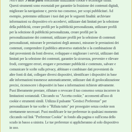
Noi e altre
5 terze parti
selezionate utilizziamo cookie e tecnologie simili.
Cani Mini
Top Quality
Questi strumenti sono essenziali per garantire la fruizione dei contenuti digitali,
Top Quality
migliorare la navigazione e, previo tuo consenso, per scopi pubblicitari. Ad
esempio, potremmo utilizzare i tuoi dati per le seguenti finalità: archiviare
informazioni su dispositivo e/o accedervi, utilizzare dati limitati per la selezione
Robinson Pet Shop
Acquisti sicuri
della pubblicità, creare profili per la pubblicità personalizzata, utilizzare profili
per la selezione di pubblicità personalizzata, creare profili per la
Chi siamo
Termini e condizioni
personalizzazione dei contenuti, utilizzare profili per la selezione di contenuti
personalizzati, misurare le prestazioni degli annunci, misurare le prestazioni dei
Punti vendita
di vendita
contenuti, comprendere il pubblico attraverso statistiche o la combinazione di
Marchi
Cashback
dati provenienti da fonti diverse, sviluppare e migliorare i servizi, utilizzare dati
Blog
Metodi di
limitati per la selezione dei contenuti, garantire la sicurezza, prevenire e rilevare
Assistenza Robinson
pagamento
frodi, correggere errori, erogare e presentare pubblicità e contenuto, salvare e
Pet Shop
Recesso e Reso
comunicare le scelte sulla privacy, abbinare e combinare dati provenienti da
Offerte
Spedizioni
altre fonti di dati, collegare diversi dispositivi, identificare i dispositivi in base
alle informazioni trasmesse automaticamente, utilizzare dati di geolocalizzazione
Promozioni
precisi, riconoscere i dispositivi in base a informazioni richieste attivamente.
Recensioni Feedaty
Puoi liberamente prestare, rifiutare o revocare il tuo consenso senza incorrere in
limitazioni sostanziali. Cliccando su "Accetta cookie," acconsenti all'uso di
cookie e strumenti simili. Utilizza il pulsante "Gestisci Preferenze" per
personalizzare le tue scelte o "Rifiuta tutto" per proseguire senza cookie non
strettamente necessari. Puoi modificare le tue preferenze in qualsiasi momento
Robinson Pet Shop S.r.l.
Via V. Giovanni Schiaparelli, 21 – 47122 Forlì (FC)
cliccando sul link "Preferenze Cookie" in fondo alla pagina o sull'icona dello
P.iva 04095130409 | REA: FO 329541
scudo in basso a sinistra. Le tue preferenze si applicheranno al solo dispositivo
info@robinsonpetshop.it | Tel. 0543 096850
in uso.
www.robinsonpetshop.it srl è di proprietà di Robinson sas