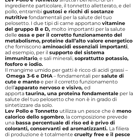
ingrediente particolare, il tonnetto alletterato, e del
pollo, entrambi
gustosi e ricchi di sostanze
nutritive
fondamentali per la salute del tuo
pelosetto. I due tipi di carne apportano
vitamine
de
l gruppo B e D,
molto
importanti per la salute
delle
ossa e per il corretto funzionamento del
metabolismo,
proteine dall’alto valore energetico
che forniscono
aminoacidi essenziali importanti
,
ad esempio, per il
supporto del sistema
immunitario
, e sali minerali,
soprattutto potassio,
fosforo e iodio.
Il mangime umido per gatti è ricco di acidi grassi –
Omega 3-6 e DHA
– fondamentali per
salute di
cute e manto
e per il corretto funzionamento
dell’
apparato nervoso e visivo,
ed
apporta
taurina, una proteina fondamentale
per la
salute del tuo pelosetto che non è in grado di
sintetizzare da solo.
Lev Pollo e Tonnetto
utilizza un pesce che è
meno
calorico dello sgombro
, la composizione prevede
una
bassa percentuale di riso ed è privo di
coloranti, conservanti ed aromatizzanti.
La filiera
di produzione è totalmente
cruelty free e il pesce