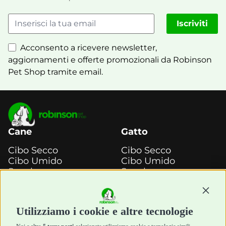
Iscriviti
Acconsento a ricevere newsletter,
aggiornamenti e offerte promozionali da Robinson
Pet Shop tramite email.
Cane
Gatto
Cibo Secco
Cibo Secco
Cibo Umido
Cibo Umido
Snack e
Snack e
Masticazione
Masticazione
Continu
Diete Veterinarie
Diete Veterinarie
Cura e Salute
Cura e Salute
Utilizziamo i cookie e altre tecnologie
Igiene e Pulizia
Igiene e Pulizia
Accessori
Accessori