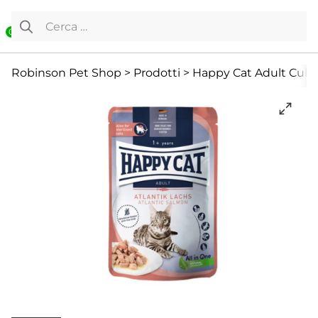
Vai al contenuto
Ricerca per:
0
Cibo Umido
Gatto
Offerte
Robinson Pet Shop
>
Prodotti
>
Happy Cat Adult Culi