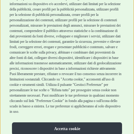
informazioni su dispositivo e/o accedervi, utilizzare dati limitati per la selezione
Robinson Pet Shop
Acquisti sicuri
della pubblicità, creare profili per la pubblicità personalizzata, utilizzare profili
per la selezione di pubblicità personalizzata, creare profili per la
Chi siamo
Termini e condizioni
personalizzazione dei contenuti, utilizzare profili per la selezione di contenuti
personalizzati, misurare le prestazioni degli annunci, misurare le prestazioni dei
Punti vendita
di vendita
contenuti, comprendere il pubblico attraverso statistiche o la combinazione di
Marchi
Cashback
dati provenienti da fonti diverse, sviluppare e migliorare i servizi, utilizzare dati
Blog
Metodi di
limitati per la selezione dei contenuti, garantire la sicurezza, prevenire e rilevare
Assistenza Robinson
pagamento
frodi, correggere errori, erogare e presentare pubblicità e contenuto, salvare e
Pet Shop
Recesso e Reso
comunicare le scelte sulla privacy, abbinare e combinare dati provenienti da
Offerte
Spedizioni
altre fonti di dati, collegare diversi dispositivi, identificare i dispositivi in base
alle informazioni trasmesse automaticamente, utilizzare dati di geolocalizzazione
Promozioni
precisi, riconoscere i dispositivi in base a informazioni richieste attivamente.
Recensioni Feedaty
Puoi liberamente prestare, rifiutare o revocare il tuo consenso senza incorrere in
limitazioni sostanziali. Cliccando su "Accetta cookie," acconsenti all'uso di
cookie e strumenti simili. Utilizza il pulsante "Gestisci Preferenze" per
personalizzare le tue scelte o "Rifiuta tutto" per proseguire senza cookie non
strettamente necessari. Puoi modificare le tue preferenze in qualsiasi momento
Robinson Pet Shop S.r.l.
Via V. Giovanni Schiaparelli, 21 – 47122 Forlì (FC)
cliccando sul link "Preferenze Cookie" in fondo alla pagina o sull'icona dello
P.iva 04095130409 | REA: FO 329541
scudo in basso a sinistra. Le tue preferenze si applicheranno al solo dispositivo
info@robinsonpetshop.it | Tel. 0543 096850
in uso.
www.robinsonpetshop.it srl è di proprietà di Robinson sas
(P.IVA 03366100406)
Copyright © 2025 Robinsonpetshop.it s.r.l. – Tutti i diritti
Accetta cookie
riservati |
Privacy Policy
|
Cookie Policy
| Creato da
Jump