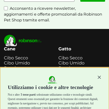
Acconsento a ricevere newsletter,
aggiornamenti e offerte promozionali da Robinson
Pet Shop tramite email.
Cane
Gatto
Cibo Secco
Cibo Secco
Cibo Umido
Cibo Umido
Snack e
Snack e
Masticazione
Masticazione
Continu
Diete Veterinarie
Diete Veterinarie
Cura e Salute
Cura e Salute
Utilizziamo i cookie e altre tecnologie
Igiene e Pulizia
Igiene e Pulizia
Accessori
Accessori
Noi e altre
5 terze parti
selezionate utilizziamo cookie e tecnologie simili.
Cani Mini
Top Quality
Questi strumenti sono essenziali per garantire la fruizione dei contenuti digitali,
Top Quality
migliorare la navigazione e, previo tuo consenso, per scopi pubblicitari. Ad
esempio, potremmo utilizzare i tuoi dati per le seguenti finalità: archiviare