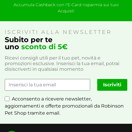
Accumula Cashback con l’E-Card risparmia sui tuoi
Acquisti
ISCRIVITI ALLA NEWSLETTER
Subito per te
uno
sconto di 5€
Ricevi consigli utili per il tuo pet, novità e
promozioni esclusive. Inserisci la tua email, potrai
disiscriverti in qualsiasi momento
Iscriviti
Acconsento a ricevere newsletter,
aggiornamenti e offerte promozionali da Robinson
Pet Shop tramite email.