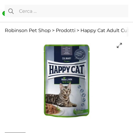
Vai al contenuto
Ricerca per:
0
Cibo Umido
Gatto
Offerte
Robinson Pet Shop
>
Prodotti
>
Happy Cat Adult Culin