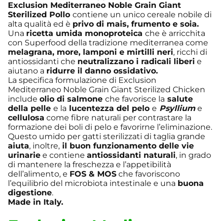
Exclusion Mediterraneo Noble Grain Giant
Sterilized Pollo
contiene un unico cereale nobile di
alta qualità ed è
privo di mais, frumento e soia.
Una
ricetta umida monoproteica
che è arricchita
con Superfood della tradizione mediterranea come
melagrana, more, lamponi e mirtilli neri
, ricchi di
antiossidanti che
neutralizzano i radicali liberi
e
aiutano a
ridurre il danno ossidativo.
La specifica formulazione di Exclusion
Mediterraneo Noble Grain Giant Sterilized Chicken
include
olio di salmone
che favorisce la
salute
della pelle
e la
lucentezza del pelo
e
Psyllium
e
cellulosa
come fibre naturali per contrastare la
formazione dei boli di pelo e favorirne l’eliminazione.
Questo umido per gatti sterilizzati di taglia grande
aiuta
, inoltre,
il buon funzionamento delle vie
urinarie
e contiene
antiossidanti naturali
, in grado
di mantenere la freschezza e l’appetibilità
dell’alimento, e
FOS & MOS
che favoriscono
l’equilibrio del microbiota intestinale e una
buona
digestione
.
Made in Italy.