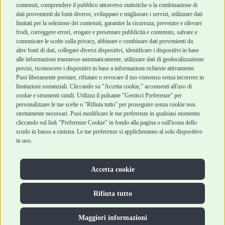
contenuti, comprendere il pubblico attraverso statistiche o la combinazione di
Marchi
Cashback
dati provenienti da fonti diverse, sviluppare e migliorare i servizi, utilizzare dati
Blog
Metodi di
limitati per la selezione dei contenuti, garantire la sicurezza, prevenire e rilevare
Assistenza Robinson
pagamento
frodi, correggere errori, erogare e presentare pubblicità e contenuto, salvare e
Pet Shop
Recesso e Reso
comunicare le scelte sulla privacy, abbinare e combinare dati provenienti da
Offerte
Spedizioni
altre fonti di dati, collegare diversi dispositivi, identificare i dispositivi in base
alle informazioni trasmesse automaticamente, utilizzare dati di geolocalizzazione
Promozioni
precisi, riconoscere i dispositivi in base a informazioni richieste attivamente.
Recensioni Feedaty
Puoi liberamente prestare, rifiutare o revocare il tuo consenso senza incorrere in
limitazioni sostanziali. Cliccando su "Accetta cookie," acconsenti all'uso di
cookie e strumenti simili. Utilizza il pulsante "Gestisci Preferenze" per
personalizzare le tue scelte o "Rifiuta tutto" per proseguire senza cookie non
strettamente necessari. Puoi modificare le tue preferenze in qualsiasi momento
Robinson Pet Shop S.r.l.
Via V. Giovanni Schiaparelli, 21 – 47122 Forlì (FC)
cliccando sul link "Preferenze Cookie" in fondo alla pagina o sull'icona dello
P.iva 04095130409 | REA: FO 329541
scudo in basso a sinistra. Le tue preferenze si applicheranno al solo dispositivo
info@robinsonpetshop.it | Tel. 0543 096850
in uso.
www.robinsonpetshop.it srl è di proprietà di Robinson sas
(P.IVA 03366100406)
Copyright © 2025 Robinsonpetshop.it s.r.l. – Tutti i diritti
Accetta cookie
riservati |
Privacy Policy
|
Cookie Policy
| Creato da
Jump
Rifiuta tutto
Maggiori informazioni
Hai bisogno di aiuto?