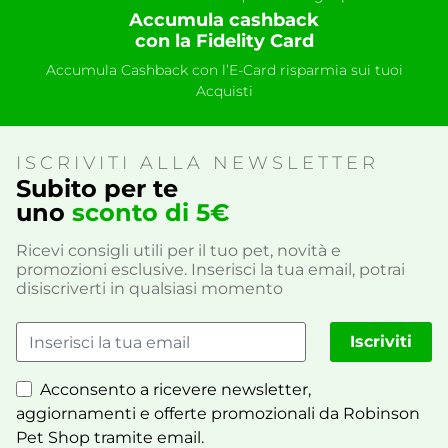
Accumula cashback
con la Fidelity Card
Accumula Cashback con l’E-Card risparmia sui tuoi
Acquisti
ISCRIVITI ALLA NEWSLETTER
Subito per te
uno
sconto di 5€
Ricevi consigli utili per il tuo pet, novità e
promozioni esclusive. Inserisci la tua email, potrai
disiscriverti in qualsiasi momento
Iscriviti
Acconsento a ricevere newsletter,
aggiornamenti e offerte promozionali da Robinson
Pet Shop tramite email.