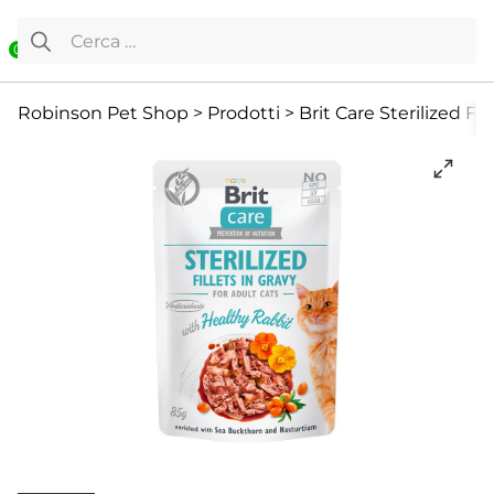
Vai al contenuto
Ricerca per:
0
Cibo Umido
Gatto
Offerte
Robinson Pet Shop
>
Prodotti
>
Brit Care Sterilized Fil