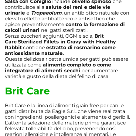
Salsa
con Coniglio
include
olivello spinoso
che
contribuisce alla
salute dei reni e delle vie
urinarie
e
Tropaeolum
, un antibiotico naturale con
elevato effetto antibatterico e antisettico che
agisce preventivamente
contro la formazione di
calcoli urinari
nei gatti sterilizzati.
Senza zuccheri aggiunti, OGM e soia,
Brit
Care
Sterilized Fillets in Gravy with Healthy
Rabbit
contiene
estratto di rosmarino come
antiossidante naturale.
Questa deliziosa ricetta umida per gatti può essere
utilizzata come
alimento completo o come
integratore di alimenti secchi
per aumentare
varietà e gusto della dieta del felino di casa.
Brit Care
Brit Care è la linea di alimenti grain free per cani e
gatti, distribuita da Eagle S.r.l., che viene realizzata
con ingredienti ipoallergenici e altamente digeribili.
L’attenta selezione delle materie prime garantisce
l’elevata tollerabilità del cibo, prevenendo così
reazioni allergiche e intolleranze alimentari. Le