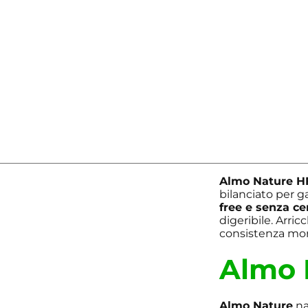
Almo Nature HFC
bilanciato per g
free e senza ce
digeribile. Arri
consistenza mor
Almo 
Almo Nature
na