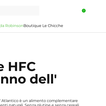
0
d
a
R
o
b
i
n
s
o
n
Boutique Le Chicche
e HFC
onno dell'
l' Atlantico è un alimento complementare
dienti naturali. Senza glutine e senza cereali