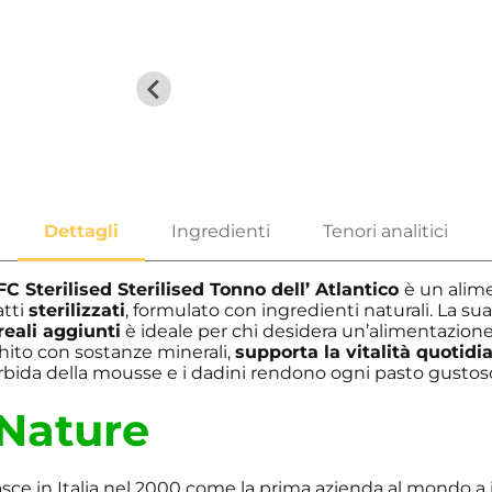
 Sterilised Sterilised Tonno dell’ Atlantico
è un alim
atti
sterilizzati
, formulato con ingredienti naturali. La s
reali aggiunti
è ideale per chi desidera un’alimentazione
cchito con sostanze minerali,
supporta la vitalità quotidi
bida della mousse e i dadini rendono ogni pasto gustoso
Nature
sce in Italia nel 2000 come la prima azienda al mondo a 