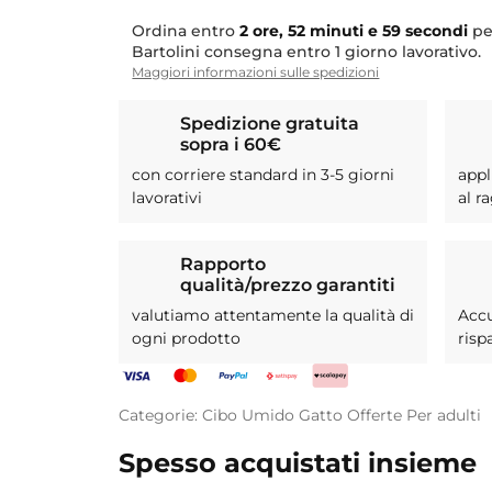
Ordina entro
2 ore, 52 minuti e 58 secondi
pe
Bartolini consegna entro 1 giorno lavorativo.
Maggiori informazioni sulle spedizioni
Spedizione gratuita
sopra i 60€
con corriere standard in 3-5 giorni
appl
lavorativi
al r
Rapporto
qualità/prezzo garantiti
valutiamo attentamente la qualità di
Acc
ogni prodotto
risp
Categorie:
Cibo Umido
Gatto
Offerte
Per adulti
Spesso acquistati insieme