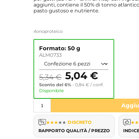
aggiunti, contiene il 50% di tonno atlantico,
pasto gustoso e nutriente.
Monoproteico
Formato: 50 g
ALM0733
5,04
€
5,34
€
Sconto del 6%
-
0,84
€
/ conf.
Disponibile
Aggiun
★
★
★
★
★
DISCRETO
★
★
RAPPORTO QUALITÀ / PREZZO
INDIC