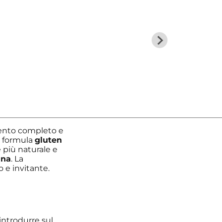
ento completo e
ua formula
gluten
 più naturale e
ana
. La
 e invitante.
introdurre sul