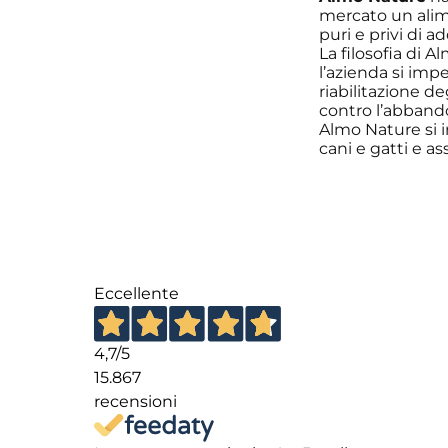
mercato un alim
puri e privi di ad
La filosofia di 
l’azienda si imp
riabilitazione de
contro l’abbando
Almo Nature si i
cani e gatti e as
Eccellente
4,7
/5
15.867
recensioni