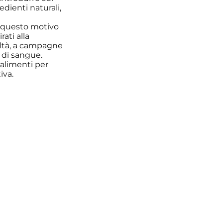
dienti naturali,
er questo motivo
ati alla
coltà, a campagne
 di sangue.
 alimenti per
iva.