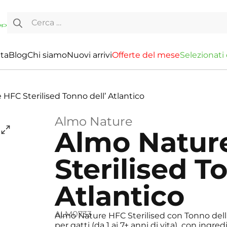
Ricerca per:
ita
Blog
Chi siamo
Nuovi arrivi
O
f
f
e
r
t
e
d
e
l
m
e
s
e
S
e
l
e
z
i
o
n
a
t
i
HFC Sterilised Tonno dell’ Atlantico
Almo Nature
Almo Natur
Sterilised T
Atlantico
ALM0733
Almo Nature HFC Sterilised con Tonno del
per gatti (da 1 ai 7+ anni di vita) con ingre