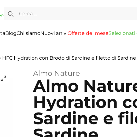
Ricerca per:
ita
Blog
Chi siamo
Nuovi arrivi
O
f
f
e
r
t
e
d
e
l
m
e
s
e
S
e
l
e
z
i
o
n
a
t
i
HFC Hydration con Brodo di Sardine e filetto di Sardine
Almo Nature
Almo Natur
Hydration c
Sardine e fil
Sardine