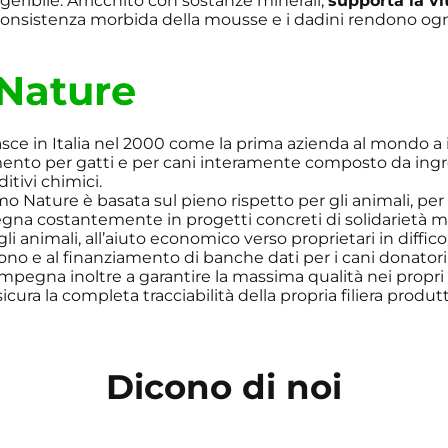
igeribile. Arricchito con sostanze minerali,
supporta la vi
 consistenza morbida della mousse e i dadini rendono og
Nature
sce in Italia nel 2000 come la prima azienda al mondo a 
ento per gatti e per cani interamente composto da ingre
ditivi chimici.
Almo Nature è basata sul pieno rispetto per gli animali, p
egna costantemente in progetti concreti di solidarietà mir
gli animali, all’aiuto economico verso proprietari in diffi
no e al finanziamento di banche dati per i cani donatori
mpegna inoltre a garantire la massima qualità nei propri
sicura la completa tracciabilità della propria filiera produtt
Dicono di noi