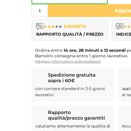
Aggiun
★
★
★
★
★
DISCRETO
★
★
RAPPORTO QUALITÀ / PREZZO
INDIC
Ordina entro
14 ore, 28 minuti e 12 secondi
pe
Bartolini consegna entro 1 giorno lavorativo.
Maggiori informazioni sulle spedizioni
Spedizione gratuita
sopra i 60€
con corriere standard in 3-5 giorni
appl
lavorativi
al r
Rapporto
qualità/prezzo garantiti
valutiamo attentamente la qualità di
Acc