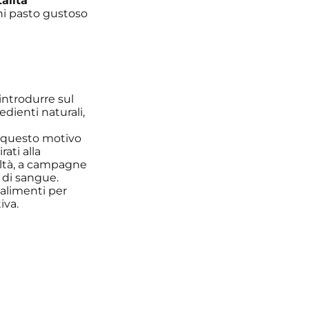
talità
ni pasto gustoso
introdurre sul
dienti naturali,
er questo motivo
ati alla
coltà, a campagne
 di sangue.
 alimenti per
iva.