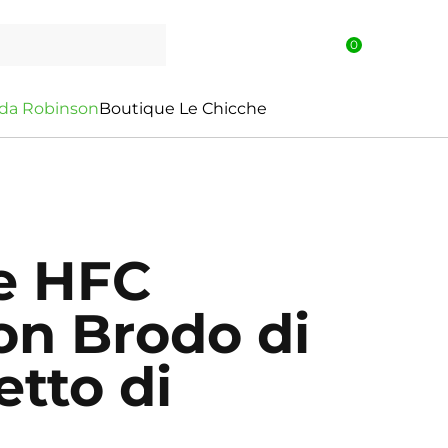
0
d
a
R
o
b
i
n
s
o
n
Boutique Le Chicche
e HFC
on Brodo di
etto di