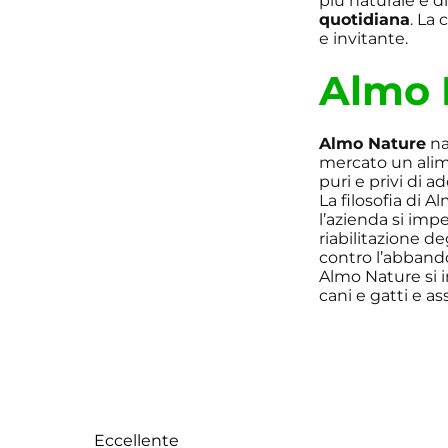
più naturale e d
quotidiana
. La
e invitante.
Almo 
Almo Nature
na
mercato un alim
puri e privi di ad
La filosofia di 
l’azienda si imp
riabilitazione de
contro l’abbando
Almo Nature si i
cani e gatti e as
Eccellente