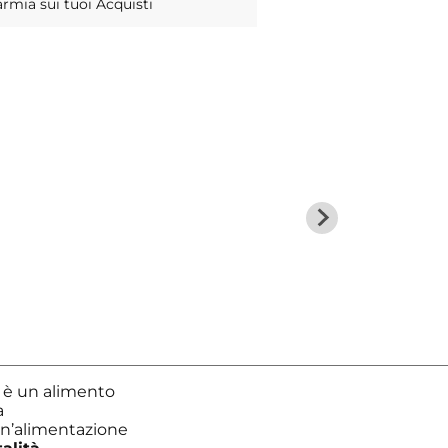
armia sui tuoi Acquisti
e
è un alimento
a
un’alimentazione