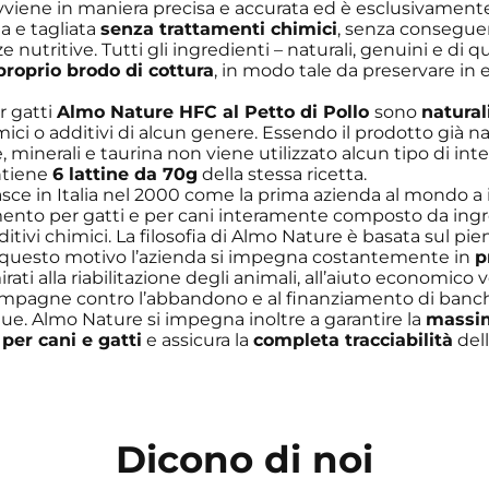
vviene in maniera precisa e accurata ed è esclusivamente 
a e tagliata
senza trattamenti chimici
, senza consegue
 nutritive. Tutti gli ingredienti – naturali, genuini e di q
proprio brodo di cottura
, in modo tale da preservare in 
r gatti
Almo Nature HFC al Petto di Pollo
sono
natural
ici o additivi di alcun genere. Essendo il prodotto già 
, minerali e taurina non viene utilizzato alcun tipo di int
ntiene
6 lattine da 70g
della stessa ricetta.
sce in Italia nel 2000 come la prima azienda al mondo a 
ento per gatti e per cani interamente composto da ingre
dditivi chimici. La filosofia di Almo Nature è basata sul pi
r questo motivo l’azienda si impegna costantemente in
p
rati alla riabilitazione degli animali, all’aiuto economico 
 campagne contro l’abbandono e al finanziamento di banche
ue. Almo Nature si impegna inoltre a garantire la
massim
 per cani e gatti
e assicura la
completa tracciabilità
dell
Dicono di noi