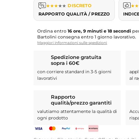
★
★
★
★
★
DISCRETO
★
★
RAPPORTO QUALITÀ / PREZZO
INDIC
Ordina entro
16 ore, 9 minuti e 17 secondi
per
Bartolini consegna entro 1 giorno lavorativo.
Maggiori informazioni sulle spedizioni
Spedizione gratuita
sopra i 60€
con corriere standard in 3-5 giorni
appl
lavorativi
al r
Rapporto
qualità/prezzo garantiti
valutiamo attentamente la qualità di
Acc
ogni prodotto
risp