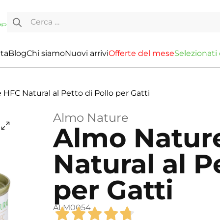
Ricerca per:
ita
Blog
Chi siamo
Nuovi arrivi
O
f
f
e
r
t
e
d
e
l
m
e
s
e
S
e
l
e
z
i
o
n
a
t
i
HFC Natural al Petto di Pollo per Gatti
Almo Nature
Almo Natur
Natural al P
per Gatti
ALM0054