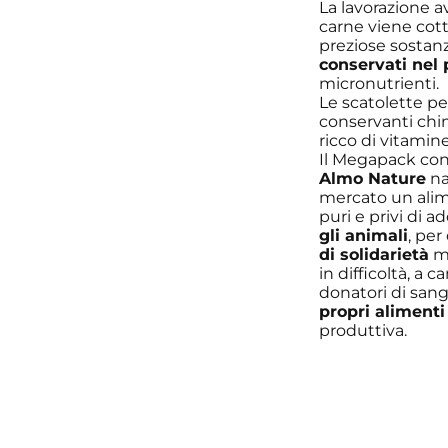
La lavorazione a
carne viene cott
preziose sostanze
conservati nel 
micronutrienti.
Le scatolette pe
conservanti chim
ricco di vitamine
Il Megapack co
Almo Nature
na
mercato un alim
puri e privi di a
gli animali
, pe
di solidarietà
mi
in difficoltà, a
donatori di sang
propri alimenti
produttiva.