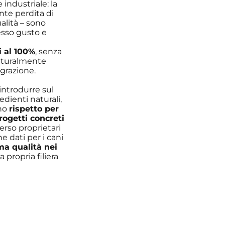
industriale: la
nte perdita di
ualità – sono
esso gusto e
i al 100%
, senza
naturalmente
egrazione.
introdurre sul
dienti naturali,
eno
rispetto per
rogetti concreti
verso proprietari
 dati per i cani
a qualità nei
a propria filiera