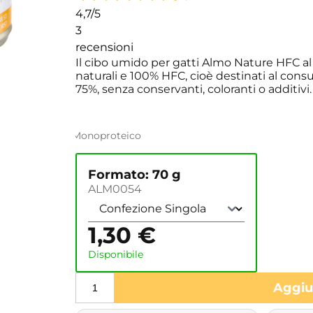
4,7
/5
3
recensioni
Il cibo umido per gatti Almo Nature HFC al
naturali e 100% HFC, cioè destinati al cons
75%, senza conservanti, coloranti o additivi.
Monoproteico
Formato: 70 g
ALM0054
1,30
€
Disponibile
Aggiun