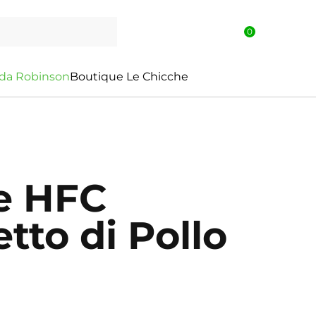
0
d
a
R
o
b
i
n
s
o
n
Boutique Le Chicche
e HFC
etto di Pollo