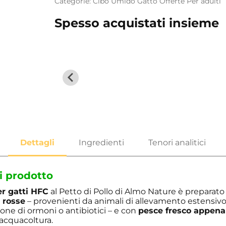
Categorie:
Cibo Umido
Gatto
Offerte
Per adulti
Spesso acquistati insieme
i prodotto
r gatti HFC
al Petto di Pollo di Almo Nature è preparat
 rosse
– provenienti da animali di allevamento estensivo,
one di ormoni o antibiotici – e con
pesce fresco appena
acquacoltura.