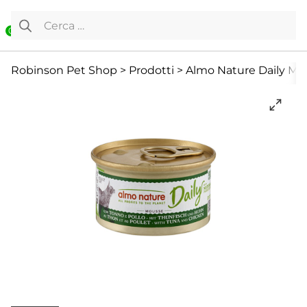
Vai al contenuto
Ricerca per:
0
Cibo Umido
Gatto
Offerte
Robinson Pet Shop
>
Prodotti
>
Almo Nature Daily Mou