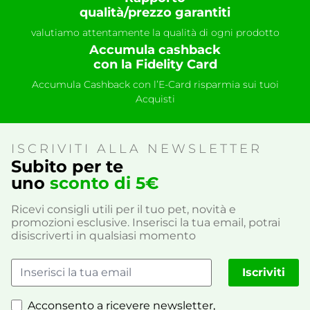
qualità/prezzo garantiti
valutiamo attentamente la qualità di ogni prodotto
Accumula cashback
con la Fidelity Card
Accumula Cashback con l’E-Card risparmia sui tuoi
Acquisti
ISCRIVITI ALLA NEWSLETTER
Subito per te
uno
sconto di 5€
Ricevi consigli utili per il tuo pet, novità e
promozioni esclusive. Inserisci la tua email, potrai
disiscriverti in qualsiasi momento
Iscriviti
Acconsento a ricevere newsletter,