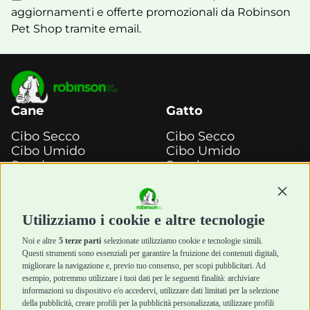
aggiornamenti e offerte promozionali da Robinson
Pet Shop tramite email.
Cane
Gatto
Cibo Secco
Cibo Secco
Cibo Umido
Cibo Umido
Snack e
Snack e
Masticazione
Masticazione
Continu
Diete Veterinarie
Diete Veterinarie
Cura e Salute
Cura e Salute
Utilizziamo i cookie e altre tecnologie
Igiene e Pulizia
Igiene e Pulizia
Accessori
Accessori
Noi e altre
5 terze parti
selezionate utilizziamo cookie e tecnologie simili.
Cani Mini
Top Quality
Questi strumenti sono essenziali per garantire la fruizione dei contenuti digitali,
Top Quality
migliorare la navigazione e, previo tuo consenso, per scopi pubblicitari. Ad
esempio, potremmo utilizzare i tuoi dati per le seguenti finalità: archiviare
informazioni su dispositivo e/o accedervi, utilizzare dati limitati per la selezione
Robinson Pet Shop
Acquisti sicuri
della pubblicità, creare profili per la pubblicità personalizzata, utilizzare profili