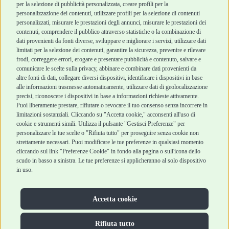
per la selezione di pubblicità personalizzata, creare profili per la
Chi siamo
Termini e condizioni
personalizzazione dei contenuti, utilizzare profili per la selezione di contenuti
personalizzati, misurare le prestazioni degli annunci, misurare le prestazioni dei
Punti vendita
di vendita
contenuti, comprendere il pubblico attraverso statistiche o la combinazione di
Marchi
Cashback
dati provenienti da fonti diverse, sviluppare e migliorare i servizi, utilizzare dati
Blog
Metodi di
limitati per la selezione dei contenuti, garantire la sicurezza, prevenire e rilevare
Assistenza Robinson
pagamento
frodi, correggere errori, erogare e presentare pubblicità e contenuto, salvare e
Pet Shop
Recesso e Reso
comunicare le scelte sulla privacy, abbinare e combinare dati provenienti da
Offerte
Spedizioni
altre fonti di dati, collegare diversi dispositivi, identificare i dispositivi in base
alle informazioni trasmesse automaticamente, utilizzare dati di geolocalizzazione
Promozioni
precisi, riconoscere i dispositivi in base a informazioni richieste attivamente.
Recensioni Feedaty
Puoi liberamente prestare, rifiutare o revocare il tuo consenso senza incorrere in
limitazioni sostanziali. Cliccando su "Accetta cookie," acconsenti all'uso di
cookie e strumenti simili. Utilizza il pulsante "Gestisci Preferenze" per
personalizzare le tue scelte o "Rifiuta tutto" per proseguire senza cookie non
strettamente necessari. Puoi modificare le tue preferenze in qualsiasi momento
Robinson Pet Shop S.r.l.
Via V. Giovanni Schiaparelli, 21 – 47122 Forlì (FC)
cliccando sul link "Preferenze Cookie" in fondo alla pagina o sull'icona dello
P.iva 04095130409 | REA: FO 329541
scudo in basso a sinistra. Le tue preferenze si applicheranno al solo dispositivo
info@robinsonpetshop.it | Tel. 0543 096850
in uso.
www.robinsonpetshop.it srl è di proprietà di Robinson sas
(P.IVA 03366100406)
Copyright © 2025 Robinsonpetshop.it s.r.l. – Tutti i diritti
Accetta cookie
riservati |
Privacy Policy
|
Cookie Policy
| Creato da
Jump
Rifiuta tutto