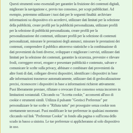
Cani Mini
Top Quality
Questi strumenti sono essenziali per garantire la fruizione dei contenuti digitali,
Top Quality
migliorare la navigazione e, previo tuo consenso, per scopi pubblicitari. Ad
esempio, potremmo utilizzare i tuoi dati per le seguenti finalità: archiviare
informazioni su dispositivo e/o accedervi, utilizzare dati limitati per la selezione
Robinson Pet Shop
Acquisti sicuri
della pubblicità, creare profili per la pubblicità personalizzata, utilizzare profili
per la selezione di pubblicità personalizzata, creare profili per la
Chi siamo
Termini e condizioni
personalizzazione dei contenuti, utilizzare profili per la selezione di contenuti
personalizzati, misurare le prestazioni degli annunci, misurare le prestazioni dei
Punti vendita
di vendita
contenuti, comprendere il pubblico attraverso statistiche o la combinazione di
Marchi
Cashback
dati provenienti da fonti diverse, sviluppare e migliorare i servizi, utilizzare dati
Blog
Metodi di
limitati per la selezione dei contenuti, garantire la sicurezza, prevenire e rilevare
Assistenza Robinson
pagamento
frodi, correggere errori, erogare e presentare pubblicità e contenuto, salvare e
Pet Shop
Recesso e Reso
comunicare le scelte sulla privacy, abbinare e combinare dati provenienti da
Offerte
Spedizioni
altre fonti di dati, collegare diversi dispositivi, identificare i dispositivi in base
alle informazioni trasmesse automaticamente, utilizzare dati di geolocalizzazione
Promozioni
precisi, riconoscere i dispositivi in base a informazioni richieste attivamente.
Recensioni Feedaty
Puoi liberamente prestare, rifiutare o revocare il tuo consenso senza incorrere in
limitazioni sostanziali. Cliccando su "Accetta cookie," acconsenti all'uso di
cookie e strumenti simili. Utilizza il pulsante "Gestisci Preferenze" per
personalizzare le tue scelte o "Rifiuta tutto" per proseguire senza cookie non
strettamente necessari. Puoi modificare le tue preferenze in qualsiasi momento
Robinson Pet Shop S.r.l.
Via V. Giovanni Schiaparelli, 21 – 47122 Forlì (FC)
cliccando sul link "Preferenze Cookie" in fondo alla pagina o sull'icona dello
P.iva 04095130409 | REA: FO 329541
scudo in basso a sinistra. Le tue preferenze si applicheranno al solo dispositivo
info@robinsonpetshop.it | Tel. 0543 096850
in uso.
www.robinsonpetshop.it srl è di proprietà di Robinson sas