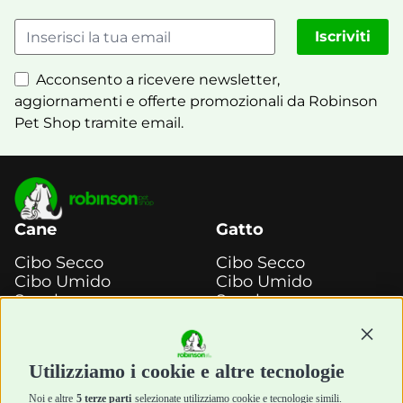
Iscriviti
Acconsento a ricevere newsletter,
aggiornamenti e offerte promozionali da Robinson
Pet Shop tramite email.
Cane
Gatto
Cibo Secco
Cibo Secco
Cibo Umido
Cibo Umido
Snack e
Snack e
Masticazione
Masticazione
Continu
Diete Veterinarie
Diete Veterinarie
Cura e Salute
Cura e Salute
Utilizziamo i cookie e altre tecnologie
Igiene e Pulizia
Igiene e Pulizia
Accessori
Accessori
Noi e altre
5 terze parti
selezionate utilizziamo cookie e tecnologie simili.