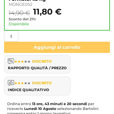
MONGE052
11,80
€
14,90
€
Sconto del 21%
Disponibile
Aggiungi al carrello
★
★
★
★
★
DISCRETO
RAPPORTO QUALITÀ / PREZZO
★
★
★
★
★
DISCRETO
INDICE QUALITATIVO
Ordina entro
13 ore, 43 minuti e 19 secondi
per
riceverlo
Lunedì
10 Agosto
selezionando Bartolini
consegna entro 1 giorno lavorativo.