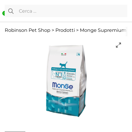
Vai al contenuto
Ricerca per:
0
Cibo Secco
Gatto
Offerte
Robinson Pet Shop
>
Prodotti
>
Monge Supremium Kitt