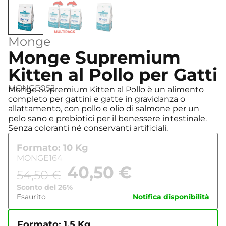
Monge
Monge Supremium
Kitten al Pollo per Gatti
MONGE052
Monge Supremium Kitten al Pollo è un alimento
completo per gattini e gatte in gravidanza o
allattamento, con pollo e olio di salmone per un
pelo sano e prebiotici per il benessere intestinale.
Senza coloranti né conservanti artificiali.
Formato: 10 Kg
MONGE164
40,50
€
54,50
€
Sconto del 26%
Esaurito
Notifica disponibilità
Formato: 1.5 Kg