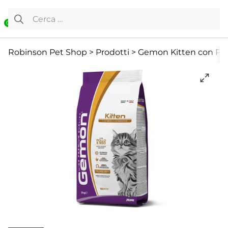
Vai al contenuto
Ricerca per:
0
Cibo Secco
Gatto
Per cuccioli
Robinson Pet Shop
>
Prodotti
>
Gemon Kitten con Poll