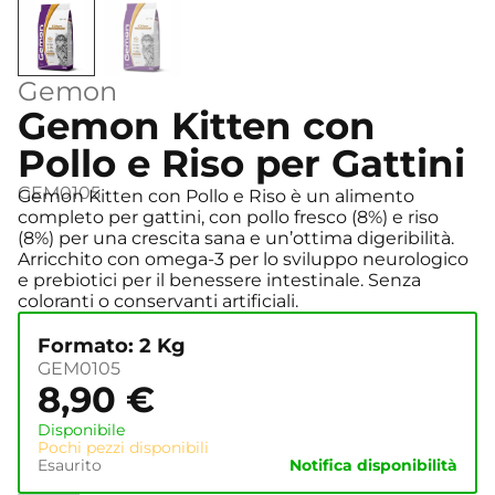
Gemon
Gemon Kitten con
Pollo e Riso per Gattini
GEM0105
Gemon Kitten con Pollo e Riso è un alimento
completo per gattini, con pollo fresco (8%) e riso
(8%) per una crescita sana e un’ottima digeribilità.
Arricchito con omega-3 per lo sviluppo neurologico
e prebiotici per il benessere intestinale. Senza
coloranti o conservanti artificiali.
Formato: 2 Kg
GEM0105
8,90
€
Disponibile
Pochi pezzi disponibili
Esaurito
Notifica disponibilità