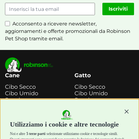
Iscriviti
Acconsento a ricevere newsletter,
aggiornamenti e offerte promozionali da Robinson
Pet Shop tramite email.
Cane
Gatto
Cibo Secco
Cibo Secco
Cibo Umido
Cibo Umido
Snack e
Snack e
Masticazione
Masticazione
Continu
Diete Veterinarie
Diete Veterinarie
Cura e Salute
Cura e Salute
Utilizziamo i cookie e altre tecnologie
Igiene e Pulizia
Igiene e Pulizia
Accessori
Accessori
Noi e altre
5 terze parti
selezionate utilizziamo cookie e tecnologie simili.