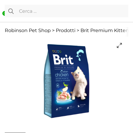
Vai al contenuto
Ricerca per:
0
Cibo Secco
Gatto
Offerte
Robinson Pet Shop
>
Prodotti
>
Brit Premium Kitten Al