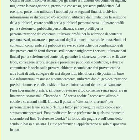
Cani Mini
Top Quality
Questi strumenti sono essenziali per garantire la fruizione dei contenuti digitali,
Top Quality
migliorare la navigazione e, previo tuo consenso, per scopi pubblicitari. Ad
esempio, potremmo utilizzare i tuoi dati per le seguenti finalità: archiviare
informazioni su dispositivo e/o accedervi, utilizzare dati limitati per la selezione
Robinson Pet Shop
Acquisti sicuri
della pubblicità, creare profili per la pubblicità personalizzata, utilizzare profili
per la selezione di pubblicità personalizzata, creare profili per la
Chi siamo
Termini e condizioni
personalizzazione dei contenuti, utilizzare profili per la selezione di contenuti
personalizzati, misurare le prestazioni degli annunci, misurare le prestazioni dei
Punti vendita
di vendita
contenuti, comprendere il pubblico attraverso statistiche o la combinazione di
Marchi
Cashback
dati provenienti da fonti diverse, sviluppare e migliorare i servizi, utilizzare dati
Blog
Metodi di
limitati per la selezione dei contenuti, garantire la sicurezza, prevenire e rilevare
Assistenza Robinson
pagamento
frodi, correggere errori, erogare e presentare pubblicità e contenuto, salvare e
Pet Shop
Recesso e Reso
comunicare le scelte sulla privacy, abbinare e combinare dati provenienti da
Offerte
Spedizioni
altre fonti di dati, collegare diversi dispositivi, identificare i dispositivi in base
alle informazioni trasmesse automaticamente, utilizzare dati di geolocalizzazione
Promozioni
precisi, riconoscere i dispositivi in base a informazioni richieste attivamente.
Recensioni Feedaty
Puoi liberamente prestare, rifiutare o revocare il tuo consenso senza incorrere in
limitazioni sostanziali. Cliccando su "Accetta cookie," acconsenti all'uso di
cookie e strumenti simili. Utilizza il pulsante "Gestisci Preferenze" per
personalizzare le tue scelte o "Rifiuta tutto" per proseguire senza cookie non
strettamente necessari. Puoi modificare le tue preferenze in qualsiasi momento
Robinson Pet Shop S.r.l.
Via V. Giovanni Schiaparelli, 21 – 47122 Forlì (FC)
cliccando sul link "Preferenze Cookie" in fondo alla pagina o sull'icona dello
P.iva 04095130409 | REA: FO 329541
scudo in basso a sinistra. Le tue preferenze si applicheranno al solo dispositivo
info@robinsonpetshop.it | Tel. 0543 096850
in uso.
www.robinsonpetshop.it srl è di proprietà di Robinson sas
(P.IVA 03366100406)