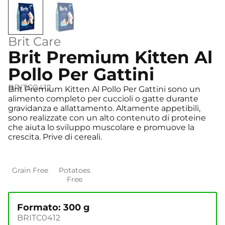
Brit Care
Brit Premium Kitten Al
Pollo Per Gattini
BRITC0412
Brit Premium Kitten Al Pollo Per Gattini sono un
alimento completo per cuccioli o gatte durante
gravidanza e allattamento. Altamente appetibili,
sono realizzate con un alto contenuto di proteine
che aiuta lo sviluppo muscolare e promuove la
crescita. Prive di cereali.
Grain Free
Potatoes
Free
Formato: 300 g
BRITC0412