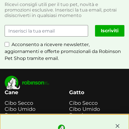
Ricevi consigli utili per il tuo pet, novità e
promozioni esclusive. Inserisci la tua email, potrai
disiscriverti in qualsiasi momento
Iscriviti
Acconsento a ricevere newsletter,
aggiornamenti e offerte promozionali da Robinson
Pet Shop tramite email.
Cane
Gatto
Cibo Secco
Cibo Secco
Cibo Umido
Cibo Umido
Snack e
Snack e
Masticazione
Masticazione
Continu
Diete Veterinarie
Diete Veterinarie