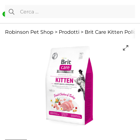
Vai al contenuto
Ricerca per:
0
Cibo Secco
Gatto
Offerte
Robinson Pet Shop
>
Prodotti
>
Brit Care Kitten Pollo