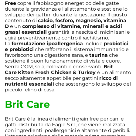
Free
copre il fabbisogno energetico delle gatte
durante la gravidanza e l’allattamento e sostiene lo
sviluppo dei gattini durante la gestazione. Il giusto
contenuto di
calcio, fosforo, magnesio, vitamina
D
e un
complesso di vitamine, minerali e acidi
grassi essenziali
garantirà la nascita di micini sani e
agirà preventivamente contro il rachitismo.
La
formulazione ipoallergenica
include
probiotici
e prebiotici
che rafforzano il sistema immunitario e
favoriscono una digestione sana, e
taurina
che
sostiene il buon funzionamento di vista e cuore.
Senza OGM, soia, coloranti e conservanti,
Brit
Care
Kitten Fresh Chicken
& Turkey
è un alimento
secco altamente appetibile per gattini
ricco di
nutrienti essenziali
che sostengono lo sviluppo del
piccolo felino di casa.
Brit Care
Brit Care è la linea di alimenti grain free per cani e
gatti, distribuita da Eagle S.r.l., che viene realizzata
con ingredienti ipoallergenici e altamente digeribili.