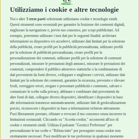
Cura e Salute
Cura e Salute
Utilizziamo i cookie e altre tecnologie
Igiene e Pulizia
Igiene e Pulizia
Accessori
Accessori
Noi e altre
5 terze parti
selezionate utilizziamo cookie e tecnologie simili.
Cani Mini
Top Quality
Questi strumenti sono essenziali per garantire la fruizione dei contenuti digitali,
Top Quality
migliorare la navigazione e, previo tuo consenso, per scopi pubblicitari. Ad
esempio, potremmo utilizzare i tuoi dati per le seguenti finalità: archiviare
informazioni su dispositivo e/o accedervi, utilizzare dati limitati per la selezione
Robinson Pet Shop
Acquisti sicuri
della pubblicità, creare profili per la pubblicità personalizzata, utilizzare profili
per la selezione di pubblicità personalizzata, creare profili per la
Chi siamo
Termini e condizioni
personalizzazione dei contenuti, utilizzare profili per la selezione di contenuti
personalizzati, misurare le prestazioni degli annunci, misurare le prestazioni dei
Punti vendita
di vendita
contenuti, comprendere il pubblico attraverso statistiche o la combinazione di
Marchi
Cashback
dati provenienti da fonti diverse, sviluppare e migliorare i servizi, utilizzare dati
Blog
Metodi di
limitati per la selezione dei contenuti, garantire la sicurezza, prevenire e rilevare
Assistenza Robinson
pagamento
frodi, correggere errori, erogare e presentare pubblicità e contenuto, salvare e
Pet Shop
Recesso e Reso
comunicare le scelte sulla privacy, abbinare e combinare dati provenienti da
Offerte
Spedizioni
altre fonti di dati, collegare diversi dispositivi, identificare i dispositivi in base
alle informazioni trasmesse automaticamente, utilizzare dati di geolocalizzazione
Promozioni
precisi, riconoscere i dispositivi in base a informazioni richieste attivamente.
Recensioni Feedaty
Puoi liberamente prestare, rifiutare o revocare il tuo consenso senza incorrere in
limitazioni sostanziali. Cliccando su "Accetta cookie," acconsenti all'uso di
cookie e strumenti simili. Utilizza il pulsante "Gestisci Preferenze" per
personalizzare le tue scelte o "Rifiuta tutto" per proseguire senza cookie non
strettamente necessari. Puoi modificare le tue preferenze in qualsiasi momento
Robinson Pet Shop S.r.l.