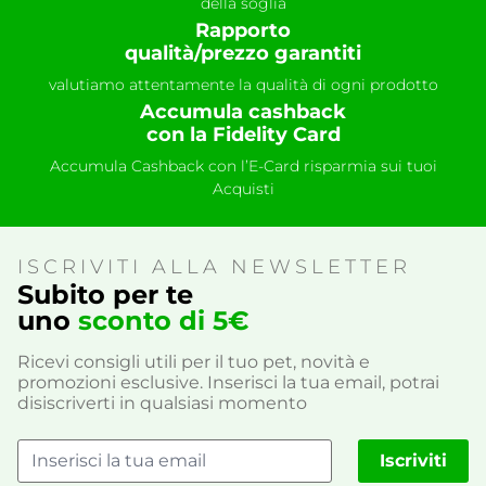
della soglia
Rapporto
qualità/prezzo garantiti
valutiamo attentamente la qualità di ogni prodotto
Accumula cashback
con la Fidelity Card
Accumula Cashback con l’E-Card risparmia sui tuoi
Acquisti
ISCRIVITI ALLA NEWSLETTER
Subito per te
uno
sconto di 5€
Ricevi consigli utili per il tuo pet, novità e
promozioni esclusive. Inserisci la tua email, potrai
disiscriverti in qualsiasi momento
Iscriviti