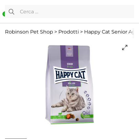
Vai al contenuto
Ricerca per:
0
Cane e Gatto Senior
Cibo Secco
Gatto
Robinson Pet Shop
>
Prodotti
>
Happy Cat Senior Agn