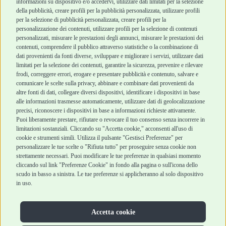
informazioni su dispositivo e/o accedervi, utilizzare dati limitati per la selezione
Robinson Pet Shop
Acquisti sicuri
della pubblicità, creare profili per la pubblicità personalizzata, utilizzare profili
per la selezione di pubblicità personalizzata, creare profili per la
Chi siamo
Termini e condizioni
personalizzazione dei contenuti, utilizzare profili per la selezione di contenuti
personalizzati, misurare le prestazioni degli annunci, misurare le prestazioni dei
Punti vendita
di vendita
contenuti, comprendere il pubblico attraverso statistiche o la combinazione di
Marchi
Cashback
dati provenienti da fonti diverse, sviluppare e migliorare i servizi, utilizzare dati
Blog
Metodi di
limitati per la selezione dei contenuti, garantire la sicurezza, prevenire e rilevare
Assistenza Robinson
pagamento
frodi, correggere errori, erogare e presentare pubblicità e contenuto, salvare e
Pet Shop
Recesso e Reso
comunicare le scelte sulla privacy, abbinare e combinare dati provenienti da
Offerte
Spedizioni
altre fonti di dati, collegare diversi dispositivi, identificare i dispositivi in base
alle informazioni trasmesse automaticamente, utilizzare dati di geolocalizzazione
Promozioni
precisi, riconoscere i dispositivi in base a informazioni richieste attivamente.
Recensioni Feedaty
Puoi liberamente prestare, rifiutare o revocare il tuo consenso senza incorrere in
limitazioni sostanziali. Cliccando su "Accetta cookie," acconsenti all'uso di
cookie e strumenti simili. Utilizza il pulsante "Gestisci Preferenze" per
personalizzare le tue scelte o "Rifiuta tutto" per proseguire senza cookie non
strettamente necessari. Puoi modificare le tue preferenze in qualsiasi momento
Robinson Pet Shop S.r.l.
Via V. Giovanni Schiaparelli, 21 – 47122 Forlì (FC)
cliccando sul link "Preferenze Cookie" in fondo alla pagina o sull'icona dello
P.iva 04095130409 | REA: FO 329541
scudo in basso a sinistra. Le tue preferenze si applicheranno al solo dispositivo
info@robinsonpetshop.it | Tel. 0543 096850
in uso.
www.robinsonpetshop.it srl è di proprietà di Robinson sas
(P.IVA 03366100406)
Copyright © 2025 Robinsonpetshop.it s.r.l. – Tutti i diritti
Accetta cookie
riservati |
Privacy Policy
|
Cookie Policy
| Creato da
Jump