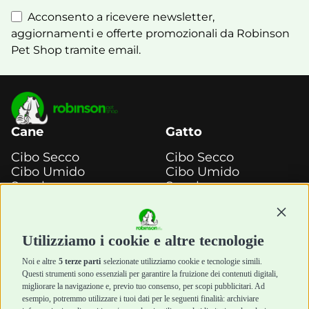
Acconsento a ricevere newsletter,
aggiornamenti e offerte promozionali da Robinson
Pet Shop tramite email.
Cane
Gatto
Cibo Secco
Cibo Secco
Cibo Umido
Cibo Umido
Snack e
Snack e
Masticazione
Masticazione
Continu
Diete Veterinarie
Diete Veterinarie
Cura e Salute
Cura e Salute
Utilizziamo i cookie e altre tecnologie
Igiene e Pulizia
Igiene e Pulizia
Accessori
Accessori
Noi e altre
5 terze parti
selezionate utilizziamo cookie e tecnologie simili.
Cani Mini
Top Quality
Questi strumenti sono essenziali per garantire la fruizione dei contenuti digitali,
Top Quality
migliorare la navigazione e, previo tuo consenso, per scopi pubblicitari. Ad
esempio, potremmo utilizzare i tuoi dati per le seguenti finalità: archiviare