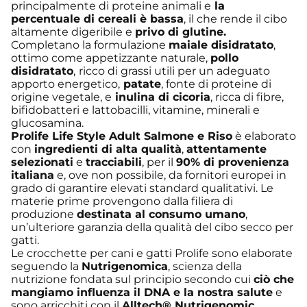
principalmente di proteine animali e
la
percentuale di cereali è bassa
, il che rende il cibo
altamente digeribile e
privo di glutine.
Completano la formulazione
maiale disidratato
,
ottimo come appetizzante naturale,
pollo
disidratato
,
ricco di grassi utili per un adeguato
apporto energetico,
patate
, fonte di proteine di
origine vegetale, e
inulina di cicoria
, ricca di fibre,
bifidobatteri e lattobacilli, vitamine, minerali e
glucosamina.
Prolife Life Style Adult Salmone e Riso
è elaborato
con
ingredienti di alta qualità
,
attentamente
selezionati
e
tracciabili
, per il
90% di provenienza
italiana
e, ove non possibile, da fornitori europei in
grado di garantire elevati standard qualitativi. Le
materie prime provengono dalla filiera di
produzione
destinata al consumo umano
,
un’ulteriore garanzia della qualità del cibo secco per
gatti.
Le crocchette per cani e gatti Prolife sono elaborate
seguendo la
Nutrigenomica
, scienza della
nutrizione fondata sul principio secondo cui
ciò che
mangiamo influenza il DNA e la nostra salute
e
sono arricchiti con il
Alltech® Nutrigenomic