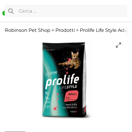
Vai al contenuto
Ricerca per:
0
Cibo Secco
Gatto
Offerte
Robinson Pet Shop
>
Prodotti
>
Prolife Life Style Adul