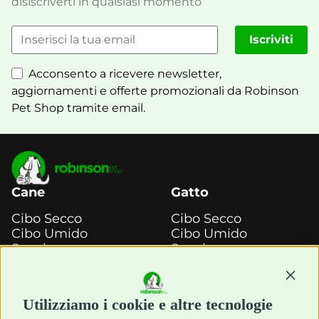
disiscriverti in qualsiasi momento
Iscriviti
Acconsento a ricevere newsletter,
aggiornamenti e offerte promozionali da Robinson
Pet Shop tramite email.
Cane
Gatto
Cibo Secco
Cibo Secco
Cibo Umido
Cibo Umido
Snack e
Snack e
Masticazione
Masticazione
Continu
Diete Veterinarie
Diete Veterinarie
Cura e Salute
Cura e Salute
Utilizziamo i cookie e altre tecnologie
Igiene e Pulizia
Igiene e Pulizia