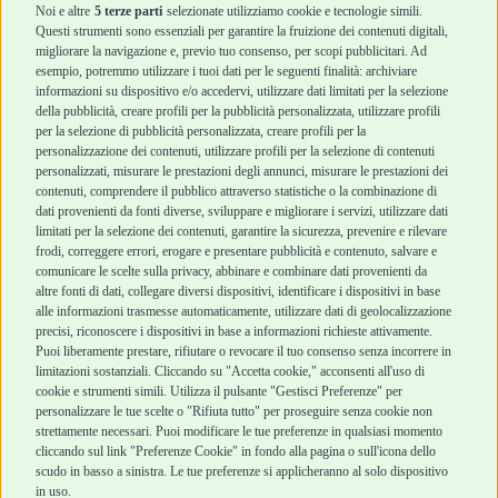
Accessori
Accessori
Noi e altre
5 terze parti
selezionate utilizziamo cookie e tecnologie simili.
Cani Mini
Top Quality
Questi strumenti sono essenziali per garantire la fruizione dei contenuti digitali,
Top Quality
migliorare la navigazione e, previo tuo consenso, per scopi pubblicitari. Ad
esempio, potremmo utilizzare i tuoi dati per le seguenti finalità: archiviare
informazioni su dispositivo e/o accedervi, utilizzare dati limitati per la selezione
Robinson Pet Shop
Acquisti sicuri
della pubblicità, creare profili per la pubblicità personalizzata, utilizzare profili
per la selezione di pubblicità personalizzata, creare profili per la
Chi siamo
Termini e condizioni
personalizzazione dei contenuti, utilizzare profili per la selezione di contenuti
personalizzati, misurare le prestazioni degli annunci, misurare le prestazioni dei
Punti vendita
di vendita
contenuti, comprendere il pubblico attraverso statistiche o la combinazione di
Marchi
Cashback
dati provenienti da fonti diverse, sviluppare e migliorare i servizi, utilizzare dati
Blog
Metodi di
limitati per la selezione dei contenuti, garantire la sicurezza, prevenire e rilevare
Assistenza Robinson
pagamento
frodi, correggere errori, erogare e presentare pubblicità e contenuto, salvare e
Pet Shop
Recesso e Reso
comunicare le scelte sulla privacy, abbinare e combinare dati provenienti da
Offerte
Spedizioni
altre fonti di dati, collegare diversi dispositivi, identificare i dispositivi in base
alle informazioni trasmesse automaticamente, utilizzare dati di geolocalizzazione
Promozioni
precisi, riconoscere i dispositivi in base a informazioni richieste attivamente.
Recensioni Feedaty
Puoi liberamente prestare, rifiutare o revocare il tuo consenso senza incorrere in
limitazioni sostanziali. Cliccando su "Accetta cookie," acconsenti all'uso di
cookie e strumenti simili. Utilizza il pulsante "Gestisci Preferenze" per
personalizzare le tue scelte o "Rifiuta tutto" per proseguire senza cookie non
strettamente necessari. Puoi modificare le tue preferenze in qualsiasi momento
Robinson Pet Shop S.r.l.
Via V. Giovanni Schiaparelli, 21 – 47122 Forlì (FC)
cliccando sul link "Preferenze Cookie" in fondo alla pagina o sull'icona dello
P.iva 04095130409 | REA: FO 329541
scudo in basso a sinistra. Le tue preferenze si applicheranno al solo dispositivo
info@robinsonpetshop.it | Tel. 0543 096850
in uso.