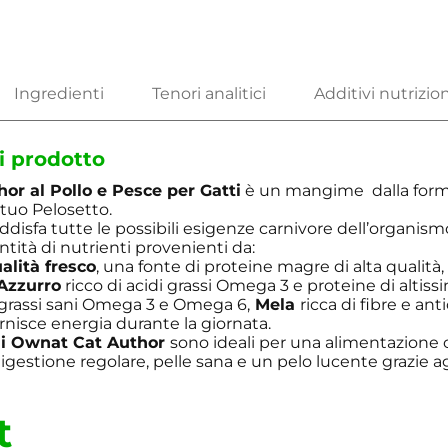
i prodotto
or al Pollo e Pesce per Gatti
è un mangime dalla for
 tuo Pelosetto.
oddisfa tutte le possibili esigenze carnivore dell’organi
tità di nutrienti provenienti da:
alità fresco
, una fonte di proteine magre di alta qualità, 
Azzurro
ricco di acidi grassi Omega 3 e proteine di altissi
 grassi sani Omega 3 e Omega 6,
Mela
ricca di fibre e ant
rnisce energia durante la giornata.
di Ownat
Cat Author
sono ideali per una alimentazione
igestione regolare, pelle sana e un pelo lucente grazie agl
t