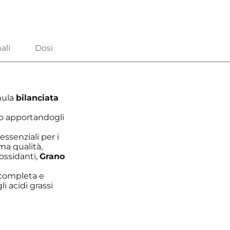
mula
bilanciata
smo apportandogli
essenziali per i
ma qualità,
iossidanti,
Grano
 completa e
i acidi grassi