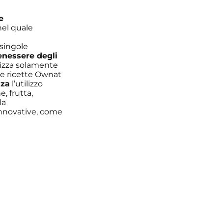
e
nel quale
e singole
enessere degli
lizza solamente
lle ricette Ownat
nza
l’utilizzo
e, frutta,
la
 innovative, come