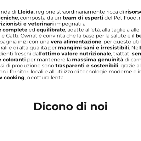
enda di
Lleida
, regione straordinariamente ricca di
risors
ecniche
, composta da un
team di esperti
del Pet Food, 
izionisti e veterinari
impegnati a
e
complete
ed
equilibrate
, adatte all’età, alla taglie a all
 e Gatti. Ownat è convinta che la base per la salute e il
b
agnia inizi con una
vera alimentazione
, per questo uti
ali e di alta qualità per
mangimi sani e irresistibili
. Ne
ienti freschi dall’
ottimo valore nutrizionale
, trattati
se
 coloranti
per mantenere la
massima genuinità
di carn
ssi di produzione sono
trasparenti e sostenibili
, grazie al
n i fornitori locali e all’utilizzo di tecnologie moderne e
w cooking
, o cottura lenta.
Dicono di noi