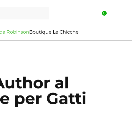
0
d
a
R
o
b
i
n
s
o
n
Boutique Le Chicche
uthor al
e per Gatti