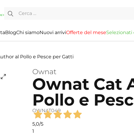
Ricerca per:
ita
Blog
Chi siamo
Nuovi arrivi
O
f
f
e
r
t
e
d
e
l
m
e
s
e
S
e
l
e
z
i
o
n
a
t
i
thor al Pollo e Pesce per Gatti
Ownat
Ownat Cat A
Pollo e Pesc
OWNAT049
5,0
/5
1