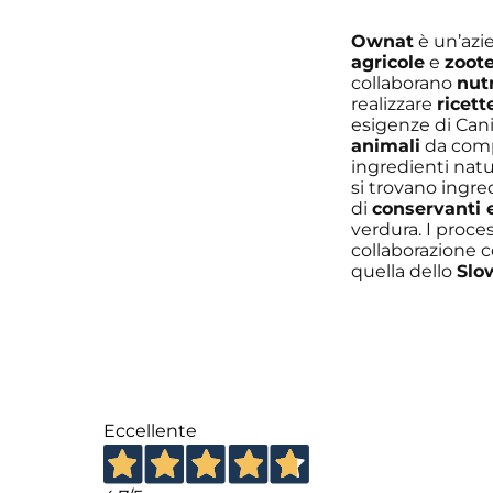
Ownat
è un’azi
agricole
e
zoot
collaborano
nutr
realizzare
ricett
esigenze di Cani
animali
da comp
ingredienti natur
si trovano ingred
di
conservanti e
verdura. I proce
collaborazione co
quella dello
Slo
Eccellente