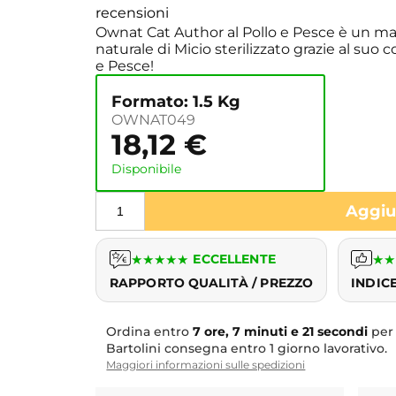
recensioni
Ownat Cat Author al Pollo e Pesce è un man
naturale di Micio sterilizzato grazie al suo 
e Pesce!
Formato: 1.5 Kg
OWNAT049
18,12
€
Disponibile
Aggiun
★
★
★
★
★
ECCELLENTE
★
★
RAPPORTO QUALITÀ / PREZZO
INDIC
Ordina entro
7 ore, 7 minuti e 20 secondi
per
Bartolini consegna entro 1 giorno lavorativo.
Maggiori informazioni sulle spedizioni