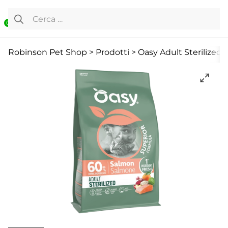
Vai al contenuto
Ricerca per:
0
Cibo Secco
Gatto
Offerte
Robinson Pet Shop
>
Prodotti
>
Oasy Adult Sterilized 