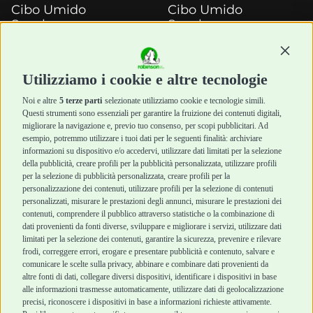
Cibo Umido
Cibo Umido
Snack e
Snack e
Masticazione
Masticazione
Continu
Diete Veterinarie
Diete Veterinarie
Cura e Salute
Cura e Salute
Utilizziamo i cookie e altre tecnologie
Igiene e Pulizia
Igiene e Pulizia
Accessori
Accessori
Noi e altre
5 terze parti
selezionate utilizziamo cookie e tecnologie simili.
Cani Mini
Top Quality
Questi strumenti sono essenziali per garantire la fruizione dei contenuti digitali,
Top Quality
migliorare la navigazione e, previo tuo consenso, per scopi pubblicitari. Ad
esempio, potremmo utilizzare i tuoi dati per le seguenti finalità: archiviare
informazioni su dispositivo e/o accedervi, utilizzare dati limitati per la selezione
Robinson Pet Shop
Acquisti sicuri
della pubblicità, creare profili per la pubblicità personalizzata, utilizzare profili
per la selezione di pubblicità personalizzata, creare profili per la
Chi siamo
Termini e condizioni
personalizzazione dei contenuti, utilizzare profili per la selezione di contenuti
personalizzati, misurare le prestazioni degli annunci, misurare le prestazioni dei
Punti vendita
di vendita
contenuti, comprendere il pubblico attraverso statistiche o la combinazione di
Marchi
Cashback
dati provenienti da fonti diverse, sviluppare e migliorare i servizi, utilizzare dati
Blog
Metodi di
limitati per la selezione dei contenuti, garantire la sicurezza, prevenire e rilevare
Assistenza Robinson
pagamento
frodi, correggere errori, erogare e presentare pubblicità e contenuto, salvare e
Pet Shop
Recesso e Reso
comunicare le scelte sulla privacy, abbinare e combinare dati provenienti da
Offerte
Spedizioni
altre fonti di dati, collegare diversi dispositivi, identificare i dispositivi in base
alle informazioni trasmesse automaticamente, utilizzare dati di geolocalizzazione
Promozioni
precisi, riconoscere i dispositivi in base a informazioni richieste attivamente.
Recensioni Feedaty