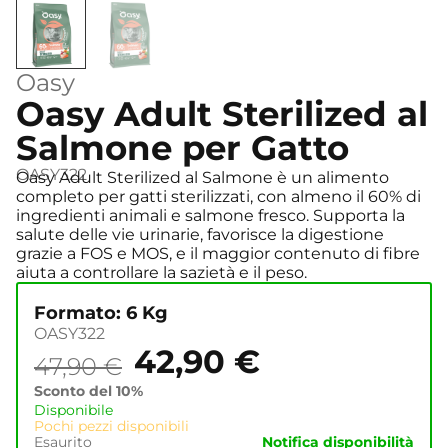
Oasy
Oasy Adult Sterilized al
Salmone per Gatto
OASY322
Oasy Adult Sterilized al Salmone è un alimento
completo per gatti sterilizzati, con almeno il 60% di
ingredienti animali e salmone fresco. Supporta la
salute delle vie urinarie, favorisce la digestione
grazie a FOS e MOS, e il maggior contenuto di fibre
aiuta a controllare la sazietà e il peso.
Formato: 6 Kg
OASY322
42,90
€
47,90
€
Sconto del 10%
Disponibile
Pochi pezzi disponibili
Esaurito
Notifica disponibilità