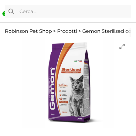
Vai al contenuto
Ricerca per:
0
Cibo Secco
Gatto
Per adulti
Robinson Pet Shop
>
Prodotti
>
Gemon Sterilised con 