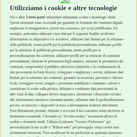
Cura e Salute
Cura e Salute
Utilizziamo i cookie e altre tecnologie
Igiene e Pulizia
Igiene e Pulizia
Accessori
Accessori
Noi e altre
5 terze parti
selezionate utilizziamo cookie e tecnologie simili.
Cani Mini
Top Quality
Questi strumenti sono essenziali per garantire la fruizione dei contenuti digitali,
Top Quality
migliorare la navigazione e, previo tuo consenso, per scopi pubblicitari. Ad
esempio, potremmo utilizzare i tuoi dati per le seguenti finalità: archiviare
informazioni su dispositivo e/o accedervi, utilizzare dati limitati per la selezione
Robinson Pet Shop
Acquisti sicuri
della pubblicità, creare profili per la pubblicità personalizzata, utilizzare profili
per la selezione di pubblicità personalizzata, creare profili per la
Chi siamo
Termini e condizioni
personalizzazione dei contenuti, utilizzare profili per la selezione di contenuti
personalizzati, misurare le prestazioni degli annunci, misurare le prestazioni dei
Punti vendita
di vendita
contenuti, comprendere il pubblico attraverso statistiche o la combinazione di
Marchi
Cashback
dati provenienti da fonti diverse, sviluppare e migliorare i servizi, utilizzare dati
Blog
Metodi di
limitati per la selezione dei contenuti, garantire la sicurezza, prevenire e rilevare
Assistenza Robinson
pagamento
frodi, correggere errori, erogare e presentare pubblicità e contenuto, salvare e
Pet Shop
Recesso e Reso
comunicare le scelte sulla privacy, abbinare e combinare dati provenienti da
Offerte
Spedizioni
altre fonti di dati, collegare diversi dispositivi, identificare i dispositivi in base
alle informazioni trasmesse automaticamente, utilizzare dati di geolocalizzazione
Promozioni
precisi, riconoscere i dispositivi in base a informazioni richieste attivamente.
Recensioni Feedaty
Puoi liberamente prestare, rifiutare o revocare il tuo consenso senza incorrere in
limitazioni sostanziali. Cliccando su "Accetta cookie," acconsenti all'uso di
cookie e strumenti simili. Utilizza il pulsante "Gestisci Preferenze" per
personalizzare le tue scelte o "Rifiuta tutto" per proseguire senza cookie non
strettamente necessari. Puoi modificare le tue preferenze in qualsiasi momento
Robinson Pet Shop S.r.l.