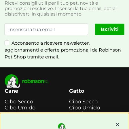
Ricevi consigli utili per il tuo pet, novità e
promozioni esclusive. Inserisci la tua email, potrai
disiscriverti in qualsiasi momento
Iscriviti
Acconsento a ricevere newsletter,
aggiornamenti e offerte promozionali da Robinson
Pet Shop tramite email.
Cane
Gatto
Cibo Secco
Cibo Secco
Cibo Umido
Cibo Umido
Snack e
Snack e
Masticazione
Masticazione
Continu
Diete Veterinarie
Diete Veterinarie