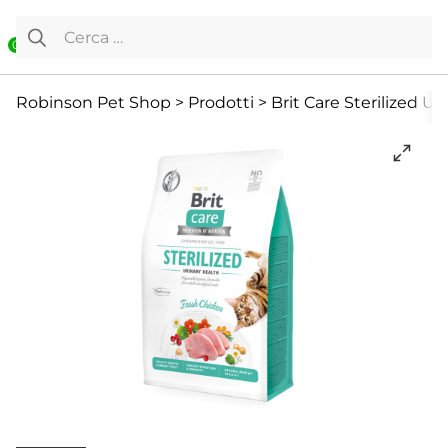
Vai al contenuto
Ricerca per:
0
Cibo Secco
Gatto
Offerte
Robinson Pet Shop
>
Prodotti
>
Brit Care Sterilized Ur