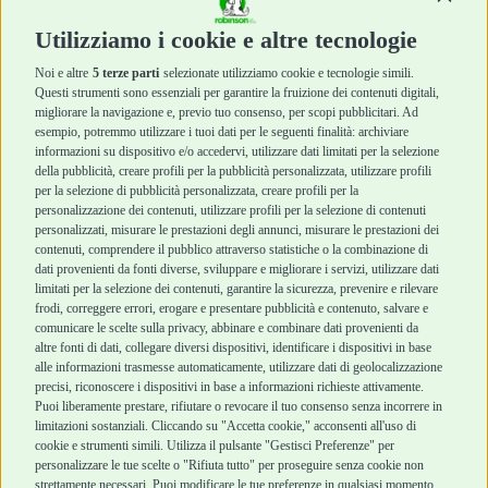
Diete Veterinarie
Diete Veterinarie
Cura e Salute
Cura e Salute
Utilizziamo i cookie e altre tecnologie
Igiene e Pulizia
Igiene e Pulizia
Accessori
Accessori
Noi e altre
5 terze parti
selezionate utilizziamo cookie e tecnologie simili.
Cani Mini
Top Quality
Questi strumenti sono essenziali per garantire la fruizione dei contenuti digitali,
Top Quality
migliorare la navigazione e, previo tuo consenso, per scopi pubblicitari. Ad
esempio, potremmo utilizzare i tuoi dati per le seguenti finalità: archiviare
informazioni su dispositivo e/o accedervi, utilizzare dati limitati per la selezione
Robinson Pet Shop
Acquisti sicuri
della pubblicità, creare profili per la pubblicità personalizzata, utilizzare profili
per la selezione di pubblicità personalizzata, creare profili per la
Chi siamo
Termini e condizioni
personalizzazione dei contenuti, utilizzare profili per la selezione di contenuti
personalizzati, misurare le prestazioni degli annunci, misurare le prestazioni dei
Punti vendita
di vendita
contenuti, comprendere il pubblico attraverso statistiche o la combinazione di
Marchi
Cashback
dati provenienti da fonti diverse, sviluppare e migliorare i servizi, utilizzare dati
Blog
Metodi di
limitati per la selezione dei contenuti, garantire la sicurezza, prevenire e rilevare
Assistenza Robinson
pagamento
frodi, correggere errori, erogare e presentare pubblicità e contenuto, salvare e
Pet Shop
Recesso e Reso
comunicare le scelte sulla privacy, abbinare e combinare dati provenienti da
Offerte
Spedizioni
altre fonti di dati, collegare diversi dispositivi, identificare i dispositivi in base
alle informazioni trasmesse automaticamente, utilizzare dati di geolocalizzazione
Promozioni
precisi, riconoscere i dispositivi in base a informazioni richieste attivamente.
Recensioni Feedaty
Puoi liberamente prestare, rifiutare o revocare il tuo consenso senza incorrere in
limitazioni sostanziali. Cliccando su "Accetta cookie," acconsenti all'uso di
cookie e strumenti simili. Utilizza il pulsante "Gestisci Preferenze" per
personalizzare le tue scelte o "Rifiuta tutto" per proseguire senza cookie non
strettamente necessari. Puoi modificare le tue preferenze in qualsiasi momento
Robinson Pet Shop S.r.l.