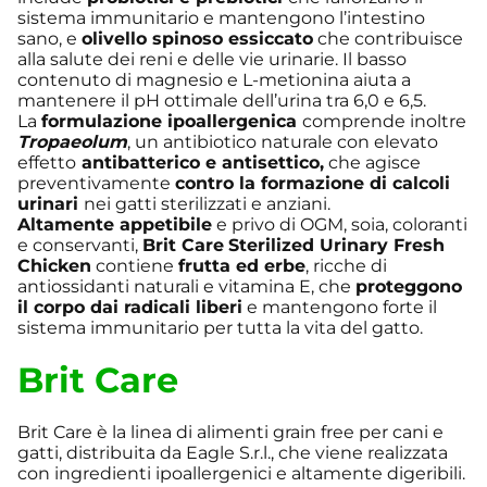
sistema immunitario e mantengono l’intestino
sano, e
olivello spinoso essiccato
che contribuisce
alla salute dei reni e delle vie urinarie. Il basso
contenuto di magnesio e L-metionina aiuta a
mantenere il pH ottimale dell’urina tra 6,0 e 6,5.
La
formulazione ipoallergenica
comprende inoltre
Tropaeolum
, un antibiotico naturale con elevato
effetto
antibatterico e antisettico,
che agisce
preventivamente
contro la formazione di calcoli
urinari
nei gatti sterilizzati e anziani.
Altamente appetibile
e privo di OGM, soia, coloranti
e conservanti,
Brit Care
Sterilized Urinary
Fresh
Chicken
contiene
frutta ed erbe
, ricche di
antiossidanti naturali e vitamina E, che
proteggono
il corpo dai radicali liberi
e mantengono forte il
sistema immunitario per tutta la vita del gatto.
Brit Care
Brit Care è la linea di alimenti grain free per cani e
gatti, distribuita da Eagle S.r.l., che viene realizzata
con ingredienti ipoallergenici e altamente digeribili.