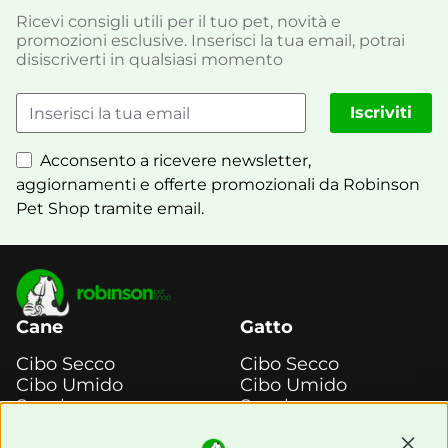
Ricevi consigli utili per il tuo pet, novità e
promozioni esclusive. Inserisci la tua email, potrai
disiscriverti in qualsiasi momento
Iscriviti
Acconsento a ricevere newsletter,
aggiornamenti e offerte promozionali da Robinson
Pet Shop tramite email.
Cane
Gatto
Cibo Secco
Cibo Secco
Cibo Umido
Cibo Umido
Snack e
Snack e
Masticazione
Masticazione
Continu