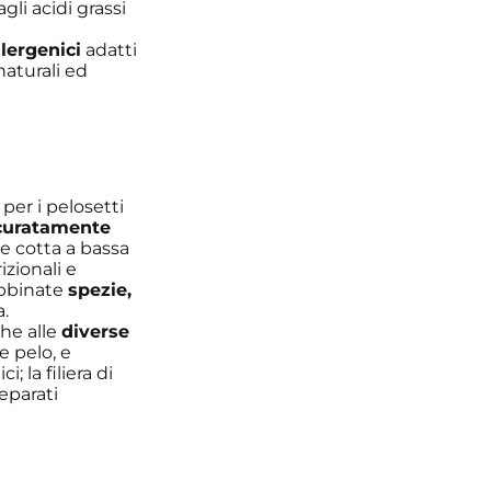
gli acidi grassi
llergenici
adatti
naturali ed
per i pelosetti
ccuratamente
e cotta a bassa
zionali e
abbinate
spezie,
a.
che alle
diverse
e pelo, e
i; la filiera di
eparati