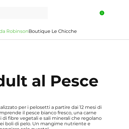
0
d
a
R
o
b
i
n
s
o
n
Boutique Le Chicche
ult al Pesce
zzato per i pelosetti a partire dai 12 mesi di
comprende il pesce bianco fresco, una carne
ti di fibre vegetali e sali minerali che regolano
dei boli di pelo. Un mangime nutriente e