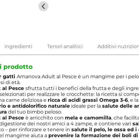
i prodotto
r gatti
Amanova Adult al Pesce è un mangime per i pelos
si di età.
 al Pesce
sfrutta tutti i benefici della frutta e degli ingr
lezionati per realizzare le crocchette: la ricetta si com
na carne deliziosa e
ricca di acidi grassi Omega 3-6
, e l
o e antidolorifico naturale
ideale per la
salute delle ar
ura
del tuo bimbo peloso.
 al Pesce
è arricchito con
mela e camomilla
, che facili
 digestione dei nostri amici a 4 zampe, e contiene vari
sal
co – per rinforzare e tenere in
salute il pelo, le ossa ed i
el mangime aiuta a
prevenire la formazione dei boli di