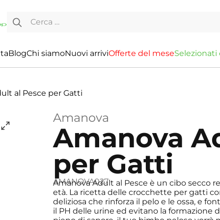
Ricerca per:
ita
Blog
Chi siamo
Nuovi arrivi
O
f
f
e
r
t
e
d
e
l
m
e
s
e
S
e
l
e
z
i
o
n
a
t
i
lt al Pesce per Gatti
Amanova
Amanova Ad
per Gatti
AMANOVA027
Amanova Adult al Pesce è un cibo secco reali
età. La ricetta delle crocchette per gatti 
deliziosa che rinforza il pelo e le ossa, e fon
il PH delle urine ed evitano la formazione 