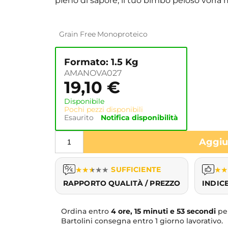
pieno di sapore, il tuo bimbo peloso vorrà
Grain Free
Monoproteico
Formato: 1.5 Kg
AMANOVA027
19,10
€
Disponibile
Pochi pezzi disponibili
Esaurito
Notifica disponibilità
Aggiun
★
★
★
★
★
SUFFICIENTE
★
★
RAPPORTO QUALITÀ / PREZZO
INDIC
Ordina entro
4 ore, 15 minuti e 52 secondi
per
Bartolini consegna entro 1 giorno lavorativo.