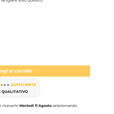
 mangiare solo questo!
gi al carrello
★
★
★
SUFFICIENTE
E QUALITATIVO
 riceverlo
Martedì
11 Agosto
selezionando