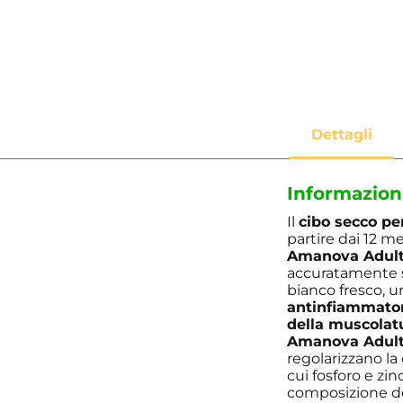
Informazion
Il
cibo secco pe
partire dai 12 me
Amanova Adult
accuratamente se
bianco fresco, u
antinfiammatori
della muscolat
Amanova Adult
regolarizzano la
cui fosforo e zin
composizione d