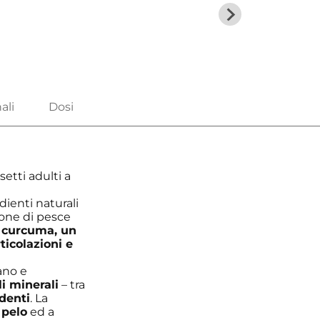
etti adulti a
edienti naturali
pone di pesce
a
curcuma, un
ticolazioni e
tano e
i minerali
– tra
 denti
. La
 pelo
ed a