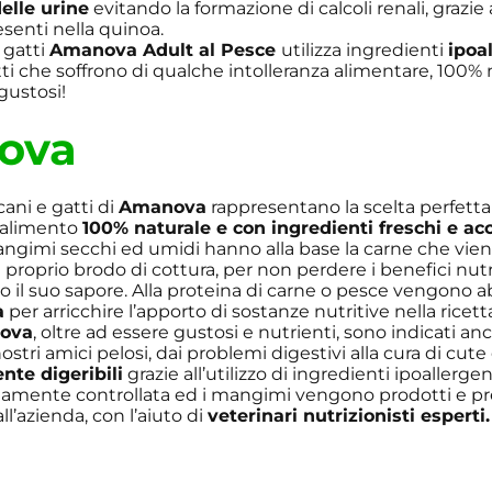
delle urine
evitando la formazione di calcoli renali, grazie a
esenti nella quinoa.
 gatti
Amanova Adult al Pesce
utilizza ingredienti
ipoa
ti che soffrono di qualche intolleranza alimentare, 100% 
ustosi!
ova
cani e gatti di
Amanova
rappresentano la scelta perfetta 
 alimento
100% naturale e con ingredienti freschi e a
mangimi secchi ed umidi hanno alla base la carne che vien
proprio brodo di cottura, per non perdere i benefici nutri
ato il suo sapore. Alla proteina di carne o pesce vengono 
a
per arricchire l’apporto di sostanze nutritive nella ricett
ova
, oltre ad essere gustosi e nutrienti, sono indicati an
ostri amici pelosi, dai problemi digestivi alla cura di cute 
nte digeribili
grazie all’utilizzo di ingredienti ipoallergenic
tamente controllata ed i mangimi vengono prodotti e pr
l’azienda, con l’aiuto di
veterinari nutrizionisti esperti.