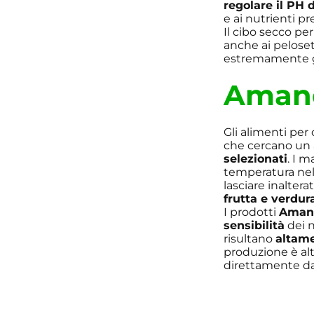
regolare il PH 
e ai nutrienti pr
Il cibo secco per
anche ai peloset
estremamente g
Aman
Gli alimenti per 
che cercano un
selezionati
. I 
temperatura nel 
lasciare inalter
frutta e verdur
I prodotti
Aman
sensibilità
dei n
risultano
altame
produzione è al
direttamente dal