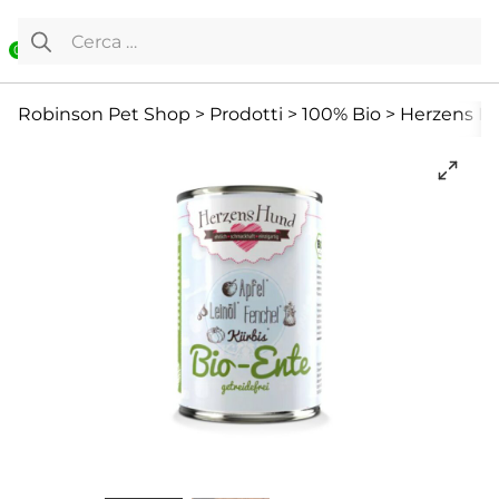
Vai al contenuto
Ricerca per:
0
Cane
Cibo Umido
Cibo umido
Robinson Pet Shop
>
Prodotti
>
100% Bio
>
Herzens Hu