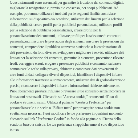
Cani Mini
Top Quality
Questi strumenti sono essenziali per garantire la fruizione dei contenuti digitali,
Top Quality
migliorare la navigazione e, previo tuo consenso, per scopi pubblicitari. Ad
esempio, potremmo utilizzare i tuoi dati per le seguenti finalità: archiviare
informazioni su dispositivo e/o accedervi, utilizzare dati limitati per la selezione
Robinson Pet Shop
Acquisti sicuri
della pubblicità, creare profili per la pubblicità personalizzata, utilizzare profili
per la selezione di pubblicità personalizzata, creare profili per la
Chi siamo
Termini e condizioni
personalizzazione dei contenuti, utilizzare profili per la selezione di contenuti
personalizzati, misurare le prestazioni degli annunci, misurare le prestazioni dei
Punti vendita
di vendita
contenuti, comprendere il pubblico attraverso statistiche o la combinazione di
Marchi
Cashback
dati provenienti da fonti diverse, sviluppare e migliorare i servizi, utilizzare dati
Blog
Metodi di
limitati per la selezione dei contenuti, garantire la sicurezza, prevenire e rilevare
Assistenza Robinson
pagamento
frodi, correggere errori, erogare e presentare pubblicità e contenuto, salvare e
Pet Shop
Recesso e Reso
comunicare le scelte sulla privacy, abbinare e combinare dati provenienti da
Offerte
Spedizioni
altre fonti di dati, collegare diversi dispositivi, identificare i dispositivi in base
alle informazioni trasmesse automaticamente, utilizzare dati di geolocalizzazione
Promozioni
precisi, riconoscere i dispositivi in base a informazioni richieste attivamente.
Recensioni Feedaty
Puoi liberamente prestare, rifiutare o revocare il tuo consenso senza incorrere in
limitazioni sostanziali. Cliccando su "Accetta cookie," acconsenti all'uso di
cookie e strumenti simili. Utilizza il pulsante "Gestisci Preferenze" per
personalizzare le tue scelte o "Rifiuta tutto" per proseguire senza cookie non
strettamente necessari. Puoi modificare le tue preferenze in qualsiasi momento
Robinson Pet Shop S.r.l.
Via V. Giovanni Schiaparelli, 21 – 47122 Forlì (FC)
cliccando sul link "Preferenze Cookie" in fondo alla pagina o sull'icona dello
P.iva 04095130409 | REA: FO 329541
scudo in basso a sinistra. Le tue preferenze si applicheranno al solo dispositivo
info@robinsonpetshop.it | Tel. 0543 096850
in uso.
www.robinsonpetshop.it srl è di proprietà di Robinson sas