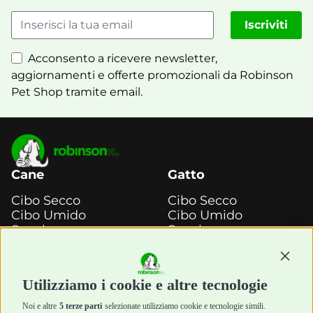
Iscriviti
Acconsento a ricevere newsletter,
aggiornamenti e offerte promozionali da Robinson
Pet Shop tramite email.
Cane
Gatto
Cibo Secco
Cibo Secco
Cibo Umido
Cibo Umido
Snack e
Snack e
Masticazione
Masticazione
Continu
Diete Veterinarie
Diete Veterinarie
Cura e Salute
Cura e Salute
Utilizziamo i cookie e altre tecnologie
Igiene e Pulizia
Igiene e Pulizia
Accessori
Accessori
Noi e altre
5 terze parti
selezionate utilizziamo cookie e tecnologie simili.