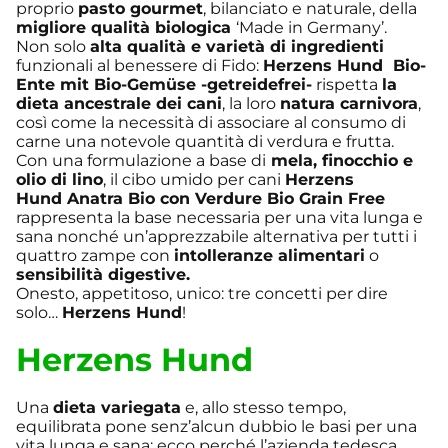
proprio
pasto gourmet
, bilanciato e naturale, della
migliore qualità biologica
‘Made in Germany’.
Non solo
alta qualità e varietà di ingredienti
funzionali al benessere di Fido:
Herzens Hund Bio-
Ente mit Bio-Gemüse -getreidefrei-
rispetta
la
dieta ancestrale dei cani
, la loro
natura carnivora
,
così come la necessità di associare al consumo di
carne una notevole quantità di verdura e frutta.
Con una formulazione a base di
mela, finocchio e
olio di lino
, il cibo umido per cani
Herzens
Hund Anatra Bio con Verdure Bio Grain Free
rappresenta la base necessaria per una vita lunga e
sana nonché un’apprezzabile alternativa per tutti i
quattro zampe con
intolleranze alimentari
o
sensibilità digestive.
Onesto, appetitoso, unico: tre concetti per dire
solo…
Herzens Hund
!
Herzens Hund
Una
dieta variegata
e, allo stesso tempo,
equilibrata pone senz’alcun dubbio le basi per una
vita lunga e sana: ecco perché l’azienda tedesca