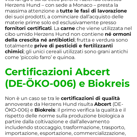
Herzens Hund – con sede a Monaco – presta la
massima attenzione a
tutte le fasi di lavorazione
dei suoi prodotti, a cominciare dall’acquisto delle
materie prime solo ed esclusivamente presso
fornitori certificati
. La
carne
che viene utilizzata nel
cibo umido Herzens Hund non contiene
né ormoni
della crescita né antibiotici
; frutta e verdura sono
totalmente
prive di pesticidi e fertilizzanti
chimici
; gli unici cereali utilizzati sono grani antichi
come ‘piccolo farro’ e quinoa.
Certificazioni Abcert
(DE-ÖKO-006) e Biokreis
Non è un caso se tra le
certificazioni di qualità
annoverate da Herzens Hund risulta
Abcert
(DE-
ÖKO-006) e
Biokreis
: il primo verifica la qualità e il
rispetto delle norme sulla produzione biologica a
partire dalla coltivazione e dall’allevamento
includendo stoccaggio, trasformazione, trasporto,
importazione, esportazione, commercializzazione,