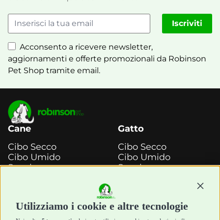
Iscriviti
Acconsento a ricevere newsletter,
aggiornamenti e offerte promozionali da Robinson
Pet Shop tramite email.
Cane
Gatto
Cibo Secco
Cibo Secco
Cibo Umido
Cibo Umido
Snack e
Snack e
Masticazione
Masticazione
Diete Veterinarie
Diete Veterinarie
Continu
Cura e Salute
Cura e Salute
Utilizziamo i cookie e altre tecnologie
Igiene e Pulizia
Igiene e Pulizia
Accessori
Accessori