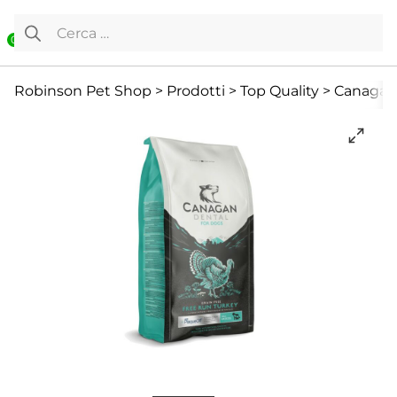
Vai al contenuto
Ricerca per:
0
Cane
Cani Mini
Cibo Secco
Robinson Pet Shop
>
Prodotti
>
Top Quality
>
Canagan 