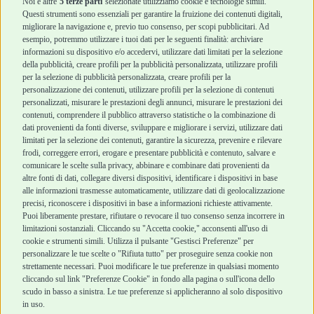
Noi e altre
5 terze parti
selezionate utilizziamo cookie e tecnologie simili.
Cani Mini
Top Quality
Questi strumenti sono essenziali per garantire la fruizione dei contenuti digitali,
Top Quality
migliorare la navigazione e, previo tuo consenso, per scopi pubblicitari. Ad
esempio, potremmo utilizzare i tuoi dati per le seguenti finalità: archiviare
informazioni su dispositivo e/o accedervi, utilizzare dati limitati per la selezione
Robinson Pet Shop
Acquisti sicuri
della pubblicità, creare profili per la pubblicità personalizzata, utilizzare profili
per la selezione di pubblicità personalizzata, creare profili per la
Chi siamo
Termini e condizioni
personalizzazione dei contenuti, utilizzare profili per la selezione di contenuti
personalizzati, misurare le prestazioni degli annunci, misurare le prestazioni dei
Punti vendita
di vendita
contenuti, comprendere il pubblico attraverso statistiche o la combinazione di
Marchi
Cashback
dati provenienti da fonti diverse, sviluppare e migliorare i servizi, utilizzare dati
Blog
Metodi di
limitati per la selezione dei contenuti, garantire la sicurezza, prevenire e rilevare
Assistenza Robinson
pagamento
frodi, correggere errori, erogare e presentare pubblicità e contenuto, salvare e
Pet Shop
Recesso e Reso
comunicare le scelte sulla privacy, abbinare e combinare dati provenienti da
Offerte
Spedizioni
altre fonti di dati, collegare diversi dispositivi, identificare i dispositivi in base
alle informazioni trasmesse automaticamente, utilizzare dati di geolocalizzazione
Promozioni
precisi, riconoscere i dispositivi in base a informazioni richieste attivamente.
Recensioni Feedaty
Puoi liberamente prestare, rifiutare o revocare il tuo consenso senza incorrere in
limitazioni sostanziali. Cliccando su "Accetta cookie," acconsenti all'uso di
cookie e strumenti simili. Utilizza il pulsante "Gestisci Preferenze" per
personalizzare le tue scelte o "Rifiuta tutto" per proseguire senza cookie non
Robinson Pet Shop S.r.l.
strettamente necessari. Puoi modificare le tue preferenze in qualsiasi momento
Via V. Giovanni Schiaparelli, 21 – 47122 Forlì (FC)
cliccando sul link "Preferenze Cookie" in fondo alla pagina o sull'icona dello
P.iva 04095130409 | REA: FO 329541
scudo in basso a sinistra. Le tue preferenze si applicheranno al solo dispositivo
info@robinsonpetshop.it | Tel. 0543 096850
in uso.
www.robinsonpetshop.it srl è di proprietà di Robinson sas