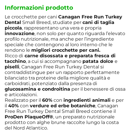
Informazioni prodotto
Le crocchette per cani
Canagan Free Run Turkey
Dental
Small Breed, studiate per
cani di taglia
piccola
, rappresentano una vera e propria
innovazione
, non solo per quanto riguarda l’elevato
profilo nutrizionale, ma anche per l’ingrediente
speciale che contengono al loro interno che le
rendono le
migliori crocchette per cani.
Ricco di
carne disossata e preparata fresca di
tacchino
, a cui si accompagnano
patata dolce
e
piselli
, Canagan Free Run Turkey Dental si
contraddistingue per un rapporto perfettamente
bilanciato tra proteine della migliore qualità e
carboidrati, potenziato dalla presenza di
glucosamina e condroitina
per il benessere di ossa
e articolazioni.
Realizzato per il
60%
con
ingredienti animali
e per
il
40%
con
verdure ed erbe botaniche
, Canagan
Free Run Turkey Dental Small Breed contiene il
ProDen PlaqueOff®
, un preparato nutrizionale
prodotto con alghe brune raccolte lungo la costa
del Nord Atlantico.