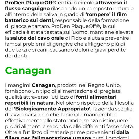
ProDen PlaqueOff®
entra in circolo
attraverso il
flusso sanguigno
rilasciando un composto naturale
all’interno della saliva in grado di
‘rompere’ il film
batterico sui denti
, responsabile della formazione
di placca e tartaro. ProDen PlaqueOff®
,
la cui
efficacia è stata testata sull’uomo, mantiene elevata
la
salute del cavo orale
di Fido e aiuta a prevenire i
famosi problemi di gengive che affliggono più di
due terzi dei cani, causando dolori e gravi perdite
dei denti.
Canagan
I mangimi
Canagan
, prodotti nel Regno Unito,
forniscono un tipo di alimentazione di pregiata
qualità attraverso l’utilizzo di
fonti alimentari
reperibili in natura
. Nel pieno rispetto della filosofia
del
‘Biologicamente Appropriato’
, l’azienda sceglie
di avvicinarsi a ciò che l’animale mangerebbe
effettivamente allo stato brado, senza distinguere i
propri alimenti a seconda delle differenti fasce d’età.
Oltre all’utilizzo di materie prime provenienti
dalla
filiera per l’alimentazione umana
, tutti i prodotti