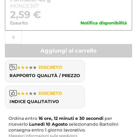
MONGE307
2,59
€
Esaurito
Notifica disponibilità
Aggiungi al carrello
★
★
★
★
★
DISCRETO
RAPPORTO QUALITÀ / PREZZO
★
★
★
★
★
DISCRETO
INDICE QUALITATIVO
Ordina entro
16 ore, 12 minuti e 29 secondi
per
riceverlo
Lunedì
10 Agosto
selezionando Bartolini
consegna entro 1 giorno lavorativo.
Maggiori informazioni sulle spedizioni