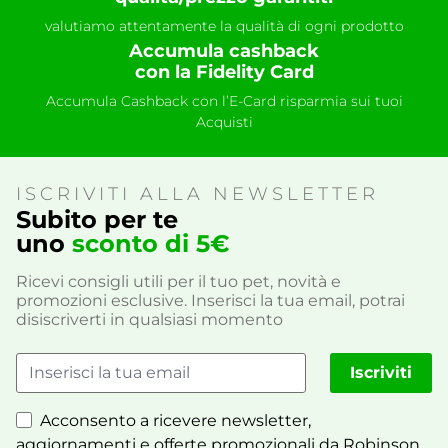
valutiamo attentamente la qualità di ogni prodotto
Accumula cashback
con la Fidelity Card
Accumula Cashback con l’E-Card risparmia sui tuoi
Acquisti
ISCRIVITI ALLA NEWSLETTER
Subito per te
uno
sconto di 5€
Ricevi consigli utili per il tuo pet, novità e
promozioni esclusive. Inserisci la tua email, potrai
disiscriverti in qualsiasi momento
Iscriviti
Acconsento a ricevere newsletter,
aggiornamenti e offerte promozionali da Robinson