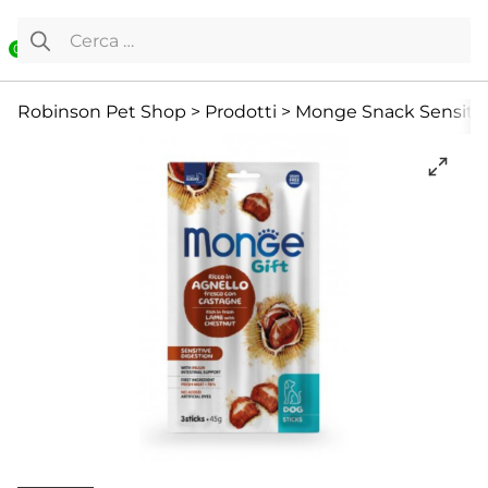
Vai al contenuto
Ricerca per:
0
Cane
Premietti addestramento
Snack e Masticazione
Robinson Pet Shop
>
Prodotti
>
Monge Snack Sensitive