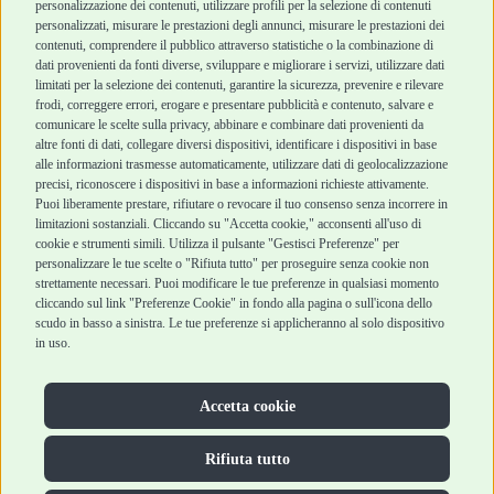
Chi siamo
Termini e condizioni
personalizzazione dei contenuti, utilizzare profili per la selezione di contenuti
personalizzati, misurare le prestazioni degli annunci, misurare le prestazioni dei
Punti vendita
di vendita
contenuti, comprendere il pubblico attraverso statistiche o la combinazione di
Marchi
Cashback
dati provenienti da fonti diverse, sviluppare e migliorare i servizi, utilizzare dati
Blog
Metodi di
limitati per la selezione dei contenuti, garantire la sicurezza, prevenire e rilevare
Assistenza Robinson
pagamento
frodi, correggere errori, erogare e presentare pubblicità e contenuto, salvare e
Pet Shop
Recesso e Reso
comunicare le scelte sulla privacy, abbinare e combinare dati provenienti da
Offerte
Spedizioni
altre fonti di dati, collegare diversi dispositivi, identificare i dispositivi in base
alle informazioni trasmesse automaticamente, utilizzare dati di geolocalizzazione
Promozioni
precisi, riconoscere i dispositivi in base a informazioni richieste attivamente.
Recensioni Feedaty
Puoi liberamente prestare, rifiutare o revocare il tuo consenso senza incorrere in
limitazioni sostanziali. Cliccando su "Accetta cookie," acconsenti all'uso di
cookie e strumenti simili. Utilizza il pulsante "Gestisci Preferenze" per
personalizzare le tue scelte o "Rifiuta tutto" per proseguire senza cookie non
strettamente necessari. Puoi modificare le tue preferenze in qualsiasi momento
Robinson Pet Shop S.r.l.
Via V. Giovanni Schiaparelli, 21 – 47122 Forlì (FC)
cliccando sul link "Preferenze Cookie" in fondo alla pagina o sull'icona dello
P.iva 04095130409 | REA: FO 329541
scudo in basso a sinistra. Le tue preferenze si applicheranno al solo dispositivo
info@robinsonpetshop.it | Tel. 0543 096850
in uso.
www.robinsonpetshop.it srl è di proprietà di Robinson sas
(P.IVA 03366100406)
Copyright © 2025 Robinsonpetshop.it s.r.l. – Tutti i diritti
Accetta cookie
riservati |
Privacy Policy
|
Cookie Policy
| Creato da
Jump
Rifiuta tutto