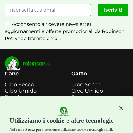
Iscriviti
Acconsento a ricevere newsletter,
aggiornamenti e offerte promozionali da Robinson
Pet Shop tramite email.
Cane
Gatto
Cibo Secco
Cibo Secco
Cibo Umido
Cibo Umido
Snack e
Snack e
Masticazione
Masticazione
Continu
Diete Veterinarie
Diete Veterinarie
Cura e Salute
Cura e Salute
Utilizziamo i cookie e altre tecnologie
Igiene e Pulizia
Igiene e Pulizia
Accessori
Accessori
Noi e altre
5 terze parti
selezionate utilizziamo cookie e tecnologie simili.