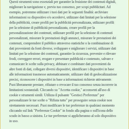
Cani Mini
Top Quality
Questi strumenti sono essenziali per garantire la fruizione dei contenuti digitali,
Top Quality
migliorare la navigazione e, previo tuo consenso, per scopi pubblicitari. Ad
esempio, potremmo utilizzare i tuoi dati per le seguenti finalità: archiviare
informazioni su dispositivo e/o accedervi, utilizzare dati limitati per la selezione
Robinson Pet Shop
Acquisti sicuri
della pubblicità, creare profili per la pubblicità personalizzata, utilizzare profili
per la selezione di pubblicità personalizzata, creare profili per la
Chi siamo
Termini e condizioni
personalizzazione dei contenuti, utilizzare profili per la selezione di contenuti
personalizzati, misurare le prestazioni degli annunci, misurare le prestazioni dei
Punti vendita
di vendita
contenuti, comprendere il pubblico attraverso statistiche o la combinazione di
Marchi
Cashback
dati provenienti da fonti diverse, sviluppare e migliorare i servizi, utilizzare dati
Blog
Metodi di
limitati per la selezione dei contenuti, garantire la sicurezza, prevenire e rilevare
Assistenza Robinson
pagamento
frodi, correggere errori, erogare e presentare pubblicità e contenuto, salvare e
Pet Shop
Recesso e Reso
comunicare le scelte sulla privacy, abbinare e combinare dati provenienti da
Offerte
Spedizioni
altre fonti di dati, collegare diversi dispositivi, identificare i dispositivi in base
alle informazioni trasmesse automaticamente, utilizzare dati di geolocalizzazione
Promozioni
precisi, riconoscere i dispositivi in base a informazioni richieste attivamente.
Recensioni Feedaty
Puoi liberamente prestare, rifiutare o revocare il tuo consenso senza incorrere in
limitazioni sostanziali. Cliccando su "Accetta cookie," acconsenti all'uso di
cookie e strumenti simili. Utilizza il pulsante "Gestisci Preferenze" per
personalizzare le tue scelte o "Rifiuta tutto" per proseguire senza cookie non
strettamente necessari. Puoi modificare le tue preferenze in qualsiasi momento
Robinson Pet Shop S.r.l.
Via V. Giovanni Schiaparelli, 21 – 47122 Forlì (FC)
cliccando sul link "Preferenze Cookie" in fondo alla pagina o sull'icona dello
P.iva 04095130409 | REA: FO 329541
scudo in basso a sinistra. Le tue preferenze si applicheranno al solo dispositivo
info@robinsonpetshop.it | Tel. 0543 096850
in uso.
www.robinsonpetshop.it srl è di proprietà di Robinson sas
(P.IVA 03366100406)