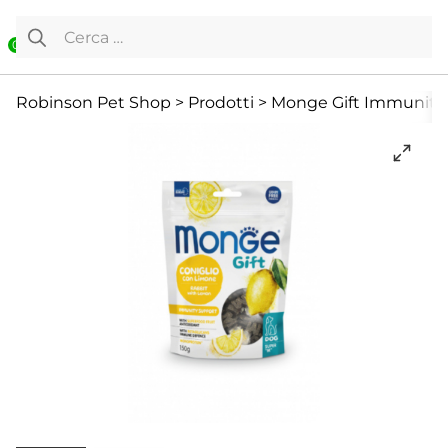
Vai al contenuto
Ricerca per:
0
Cane
Premietti addestramento
Snack e Masticazione
Robinson Pet Shop
>
Prodotti
>
Monge Gift Immunity 