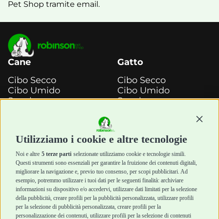
Pet Shop tramite email.
Cane
Gatto
Cibo Secco
Cibo Secco
Cibo Umido
Cibo Umido
Snack e
Snack e
Masticazione
Masticazione
Continu
Diete Veterinarie
Diete Veterinarie
Cura e Salute
Cura e Salute
Utilizziamo i cookie e altre tecnologie
Igiene e Pulizia
Igiene e Pulizia
Accessori
Accessori
Noi e altre
5 terze parti
selezionate utilizziamo cookie e tecnologie simili.
Cani Mini
Top Quality
Questi strumenti sono essenziali per garantire la fruizione dei contenuti digitali,
Top Quality
migliorare la navigazione e, previo tuo consenso, per scopi pubblicitari. Ad
esempio, potremmo utilizzare i tuoi dati per le seguenti finalità: archiviare
informazioni su dispositivo e/o accedervi, utilizzare dati limitati per la selezione
Robinson Pet Shop
Acquisti sicuri
della pubblicità, creare profili per la pubblicità personalizzata, utilizzare profili
per la selezione di pubblicità personalizzata, creare profili per la
Chi siamo
Termini e condizioni
personalizzazione dei contenuti, utilizzare profili per la selezione di contenuti