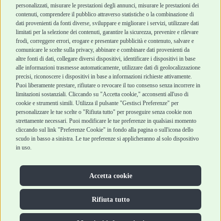
personalizzati, misurare le prestazioni degli annunci, misurare le prestazioni dei
Punti vendita
di vendita
contenuti, comprendere il pubblico attraverso statistiche o la combinazione di
Marchi
Cashback
dati provenienti da fonti diverse, sviluppare e migliorare i servizi, utilizzare dati
Blog
Metodi di
limitati per la selezione dei contenuti, garantire la sicurezza, prevenire e rilevare
Assistenza Robinson
pagamento
frodi, correggere errori, erogare e presentare pubblicità e contenuto, salvare e
Pet Shop
Recesso e Reso
comunicare le scelte sulla privacy, abbinare e combinare dati provenienti da
Offerte
Spedizioni
altre fonti di dati, collegare diversi dispositivi, identificare i dispositivi in base
alle informazioni trasmesse automaticamente, utilizzare dati di geolocalizzazione
Promozioni
precisi, riconoscere i dispositivi in base a informazioni richieste attivamente.
Recensioni Feedaty
Puoi liberamente prestare, rifiutare o revocare il tuo consenso senza incorrere in
limitazioni sostanziali. Cliccando su "Accetta cookie," acconsenti all'uso di
cookie e strumenti simili. Utilizza il pulsante "Gestisci Preferenze" per
personalizzare le tue scelte o "Rifiuta tutto" per proseguire senza cookie non
strettamente necessari. Puoi modificare le tue preferenze in qualsiasi momento
Robinson Pet Shop S.r.l.
Via V. Giovanni Schiaparelli, 21 – 47122 Forlì (FC)
cliccando sul link "Preferenze Cookie" in fondo alla pagina o sull'icona dello
P.iva 04095130409 | REA: FO 329541
scudo in basso a sinistra. Le tue preferenze si applicheranno al solo dispositivo
info@robinsonpetshop.it | Tel. 0543 096850
in uso.
www.robinsonpetshop.it srl è di proprietà di Robinson sas
(P.IVA 03366100406)
Copyright © 2025 Robinsonpetshop.it s.r.l. – Tutti i diritti
Accetta cookie
riservati |
Privacy Policy
|
Cookie Policy
| Creato da
Jump
Rifiuta tutto