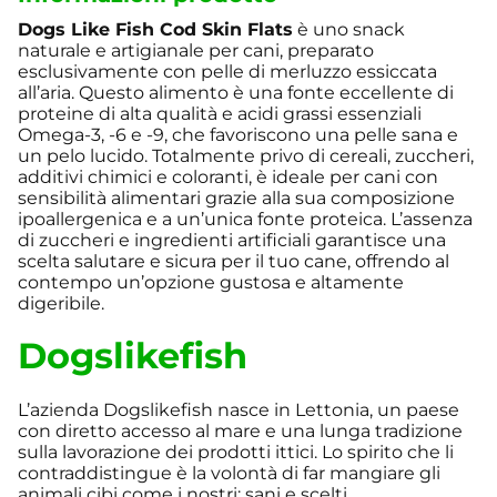
Dogs Like Fish Cod Skin Flats
è uno snack
naturale e artigianale per cani, preparato
esclusivamente con pelle di merluzzo essiccata
all’aria. Questo alimento è una fonte eccellente di
proteine di alta qualità e acidi grassi essenziali
Omega-3, -6 e -9, che favoriscono una pelle sana e
un pelo lucido. Totalmente privo di cereali, zuccheri,
additivi chimici e coloranti, è ideale per cani con
sensibilità alimentari grazie alla sua composizione
ipoallergenica e a un’unica fonte proteica. L’assenza
di zuccheri e ingredienti artificiali garantisce una
scelta salutare e sicura per il tuo cane, offrendo al
contempo un’opzione gustosa e altamente
digeribile.
Dogslikefish
L’azienda Dogslikefish nasce in Lettonia, un paese
con diretto accesso al mare e una lunga tradizione
sulla lavorazione dei prodotti ittici. Lo spirito che li
contraddistingue è la volontà di far mangiare gli
animali cibi come i nostri: sani e scelti