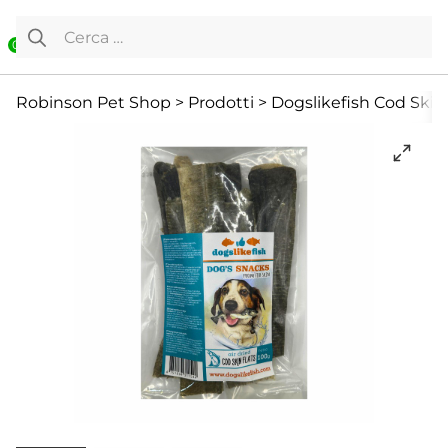
Vai al contenuto
Ricerca per:
0
Cane
Premietti addestramento
Prodotti per masticazio
Robinson Pet Shop
>
Prodotti
>
Dogslikefish Cod Skin 