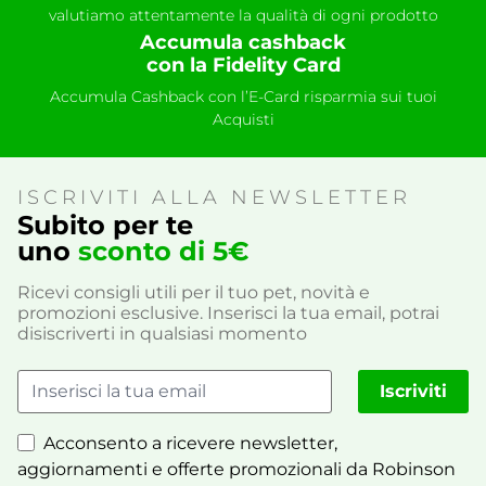
valutiamo attentamente la qualità di ogni prodotto
Accumula cashback
con la Fidelity Card
Accumula Cashback con l’E-Card risparmia sui tuoi
Acquisti
ISCRIVITI ALLA NEWSLETTER
Subito per te
uno
sconto di 5€
Ricevi consigli utili per il tuo pet, novità e
promozioni esclusive. Inserisci la tua email, potrai
disiscriverti in qualsiasi momento
Iscriviti
Acconsento a ricevere newsletter,
aggiornamenti e offerte promozionali da Robinson