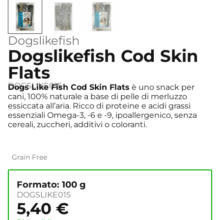
Dogslikefish
Dogslikefish Cod Skin
Flats
DOGSLIKE015
Dogs Like Fish Cod Skin Flats
è uno snack per
cani, 100% naturale a base di pelle di merluzzo
essiccata all’aria. Ricco di proteine e acidi grassi
essenziali Omega-3, -6 e -9, ipoallergenico, senza
cereali, zuccheri, additivi o coloranti.
Grain Free
Formato: 100 g
DOGSLIKE015
5,40
€