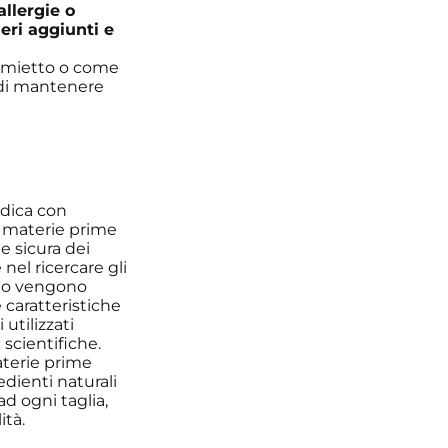
allergie o
heri aggiunti e
emietto o come
di mantenere
edica con
ge materie prime
ne sicura dei
l ricercare gli
esto vengono
 caratteristiche
 utilizzati
scientifiche.
materie prime
dienti naturali
d ogni taglia,
ità.