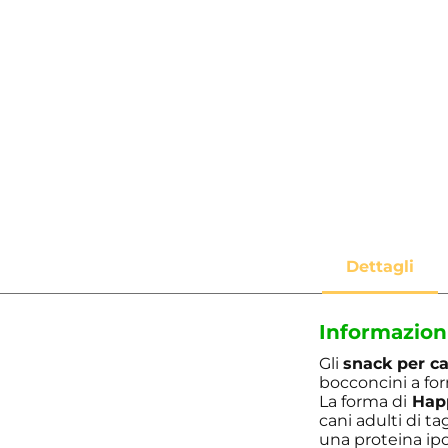
Informazion
Gli
snack per ca
bocconcini a form
La forma di
Happ
cani adulti di t
una proteina ipo