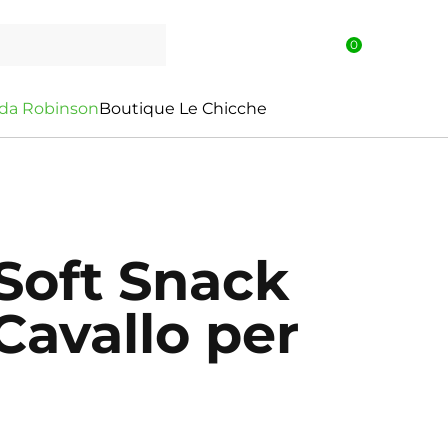
0
d
a
R
o
b
i
n
s
o
n
Boutique Le Chicche
Soft Snack
Cavallo per