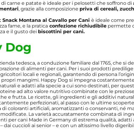
 di carne e patate è ideale per i pelosetti che soffrono di
imentari
, grazie alla composizione
priva di cereali, zucc
 Snack Montana al Cavallo per Cani
è ideale come pr
a fame, e la pratica
confezione richiudibile
permette 
za e il gusto dei
biscottini per cani.
y Dog
ienda tedesca, a conduzione familiare dal 1765, che si d
vorazione di alimenti per cani. Per i suoi prodotti predili
ricoltori locali e regionali, garantendo di persona l’origi
propri mangimi. Happy Dog si impegna costantemente ne
naturali e adatti alla specie a cui sono destinati, per qu
proteine ad alto valore nutritivo combinate con le preziose
 e frutta. Le ricette, gli ingredienti e gli additivi naturali
tantemente perfezionati, al passo con le ultime scoperte 
 di coloranti artificiali, aromatizzanti o conservanti, né 
odificate. La varietà accuratamente combinata di ingre
nti per cani Made in Germany di estrema qualità, adatti a
 dai cuccioli ai senior – e con un altissimo livello digeribil