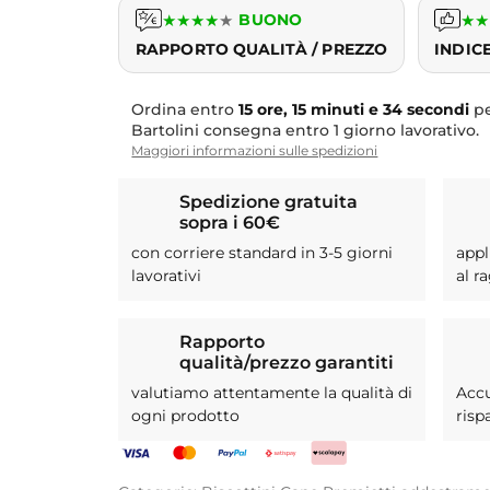
★
★
★
★
★
BUONO
★
★
RAPPORTO QUALITÀ / PREZZO
INDIC
Ordina entro
15 ore, 15 minuti e 33 secondi
pe
Bartolini consegna entro 1 giorno lavorativo.
Maggiori informazioni sulle spedizioni
Spedizione gratuita
sopra i 60€
con corriere standard in 3-5 giorni
appl
lavorativi
al r
Rapporto
qualità/prezzo garantiti
valutiamo attentamente la qualità di
Acc
ogni prodotto
risp