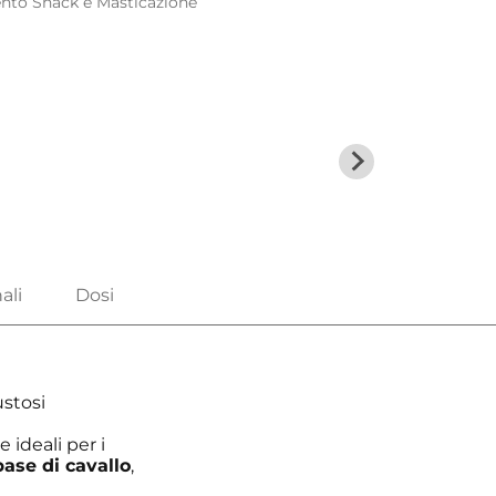
ento
Snack e Masticazione
stosi
e ideali per i
base di cavallo
,