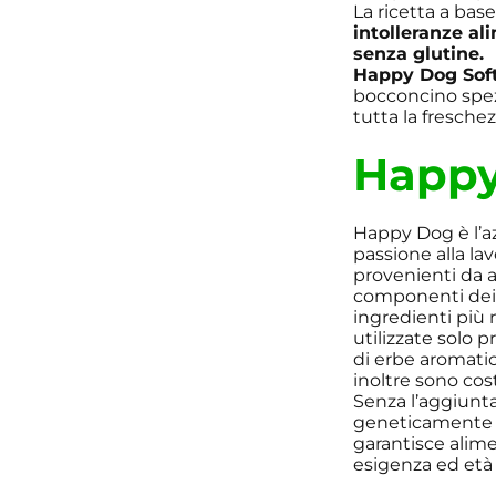
La ricetta a base
intolleranze al
senza glutine.
Happy Dog Soft
bocconcino spezz
tutta la freschez
Happ
Happy Dog è l’az
passione alla la
provenienti da ag
componenti dei 
ingredienti più 
utilizzate solo 
di erbe aromatiche
inoltre sono cos
Senza l’aggiunta
geneticamente m
garantisce alime
esigenza ed età –