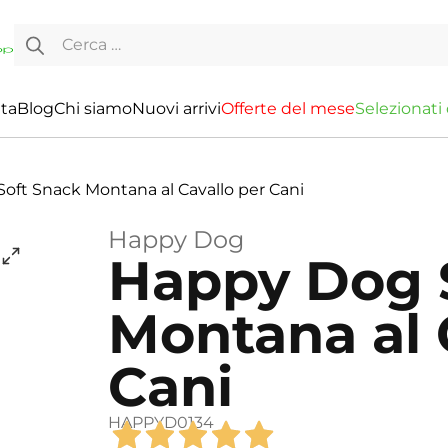
Ricerca per:
ita
Blog
Chi siamo
Nuovi arrivi
O
f
f
e
r
t
e
d
e
l
m
e
s
e
S
e
l
e
z
i
o
n
a
t
i
oft Snack Montana al Cavallo per Cani
Happy Dog
Happy Dog 
Montana al 
Cani
HAPPYD0134