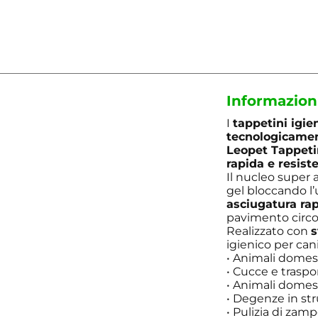
Informazion
I
tappetini igie
tecnologicame
Leopet Tappeti
rapida e resiste
Il nucleo super
gel bloccando l’
asciugatura ra
pavimento circo
Realizzato con
s
igienico per can
• Animali domest
• Cucce e traspor
• Animali domest
• Degenze in str
• Pulizia di za