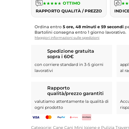
★
★
★
★
★
OTTIMO
★
★
RAPPORTO QUALITÀ / PREZZO
INDIC
Ordina entro
5 ore, 48 minuti e 58 secondi
pe
Bartolini consegna entro 1 giorno lavorativo.
Maggiori informazioni sulle spedizioni
Spedizione gratuita
sopra i 60€
con corriere standard in 3-5 giorni
appl
lavorativi
al r
Rapporto
qualità/prezzo garantiti
valutiamo attentamente la qualità di
Acc
ogni prodotto
risp
Categorie:
Cane
Cani Mini
Igiene e Pulizia
Traver