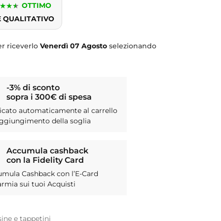
★
★
★
OTTIMO
E QUALITATIVO
r riceverlo
Venerdì
07 Agosto
selezionando
-3% di sconto
sopra i 300€ di spesa
icato automaticamente al carrello
aggiungimento della soglia
Accumula cashback
con la Fidelity Card
umula Cashback con l’E-Card
armia sui tuoi Acquisti
sine e tappetini