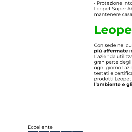
• Protezione into
Leopet Super A
mantenere casa 
Leope
Con sede nel cuo
più affermate
n
L’azienda utiliz
gran parte degli 
ogni giorno l’az
testati e certif
prodotti Leopet 
l’ambiente e gl
Eccellente