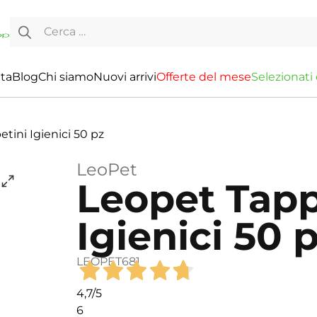
Ricerca per:
ita
Blog
Chi siamo
Nuovi arrivi
O
f
f
e
r
t
e
d
e
l
m
e
s
e
S
e
l
e
z
i
o
n
a
t
i
tini Igienici 50 pz
LeoPet
Leopet Tapp
Igienici 50 
LEOPET681
4,7
/5
6