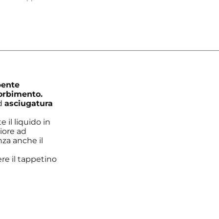
bente
orbimento.
ad
asciugatura
 il liquido in
iore ad
za anche il
e il tappetino