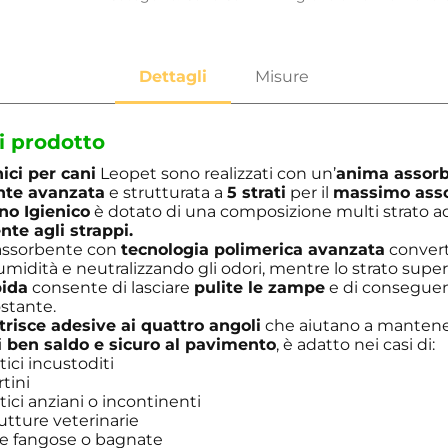
i prodotto
nici per cani
Leopet sono realizzati con un’
anima assor
nte avanzata
e strutturata a
5 strati
per il
massimo ass
no Igienico
è dotato di una composizione multi strato 
nte agli strappi.
 assorbente con
tecnologia polimerica avanzata
converte
umidità e neutralizzando gli odori, mentre lo strato super
pida
consente di lasciare
pulite le zampe
e di conseguen
stante.
trisce adesive ai quattro angoli
che aiutano a mantener
i
ben saldo e sicuro al pavimento
, è adatto nei casi di:
ici incustoditi
tini
ici anziani o incontinenti
utture veterinarie
mpe fangose o bagnate