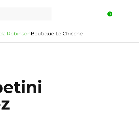
0
d
a
R
o
b
i
n
s
o
n
Boutique Le Chicche
etini
pz