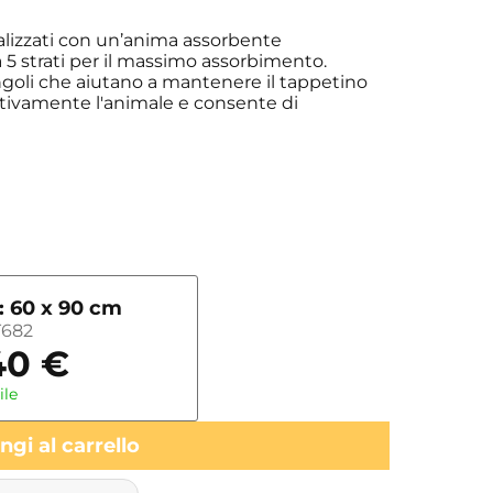
ealizzati con un’anima assorbente
5 strati per il massimo assorbimento.
angoli che aiutano a mantenere il tappetino
intivamente l'animale e consente di
: 60 x 90 cm
682
40
€
ile
gi al carrello