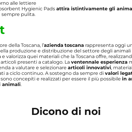
rno alle lettiere
bsorbent Hygienic Pads
attira istintivamente gli anima
sempre pulita.
t
re della Toscana, l’
azienda
toscana
rappresenta oggi un
ella produzione e distribuzione del settore degli animal
za e valorizza quei materiali che la Toscana offre, realizz
articoli presenti a catalogo. La
ventennale esperienza
m
ienda a valutare e selezionare
articoli innovativi
, materia
icati a ciclo continuo. A sostegno da sempre di
valori legat
sono concepiti e realizzati per essere il più possibile
in 
i animali
.
Dicono di noi