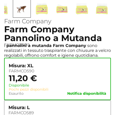
Farm Company
Farm Company
Pannolino a Mutanda
FARMCO590
I
pannolini a mutanda Farm Company
sono
realizzati in tessuto traspirante con chiusure a velcro
regolabili, offrono comfort e igiene quotidiana.
Misura: XL
FARMCO590
11,20
€
Disponibile
Pochi pezzi disponibili
Esaurito
Notifica disponibilità
Misura: L
FARMCO589