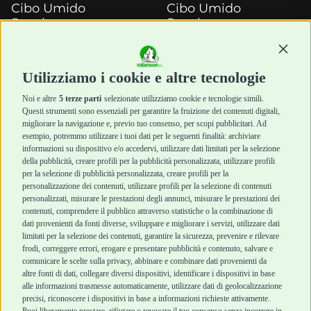
Cibo Umido
Cibo Umido
Snack e
Snack e
Masticazione
Masticazione
Continu
Diete Veterinarie
Diete Veterinarie
Cura e Salute
Cura e Salute
Utilizziamo i cookie e altre tecnologie
Igiene e Pulizia
Igiene e Pulizia
Accessori
Accessori
Noi e altre
5 terze parti
selezionate utilizziamo cookie e tecnologie simili.
Cani Mini
Top Quality
Questi strumenti sono essenziali per garantire la fruizione dei contenuti digitali,
Top Quality
migliorare la navigazione e, previo tuo consenso, per scopi pubblicitari. Ad
esempio, potremmo utilizzare i tuoi dati per le seguenti finalità: archiviare
informazioni su dispositivo e/o accedervi, utilizzare dati limitati per la selezione
Robinson Pet Shop
Acquisti sicuri
della pubblicità, creare profili per la pubblicità personalizzata, utilizzare profili
per la selezione di pubblicità personalizzata, creare profili per la
Chi siamo
Termini e condizioni
personalizzazione dei contenuti, utilizzare profili per la selezione di contenuti
personalizzati, misurare le prestazioni degli annunci, misurare le prestazioni dei
Punti vendita
di vendita
contenuti, comprendere il pubblico attraverso statistiche o la combinazione di
Marchi
Cashback
dati provenienti da fonti diverse, sviluppare e migliorare i servizi, utilizzare dati
Blog
Metodi di
limitati per la selezione dei contenuti, garantire la sicurezza, prevenire e rilevare
Assistenza Robinson
pagamento
frodi, correggere errori, erogare e presentare pubblicità e contenuto, salvare e
Pet Shop
Recesso e Reso
comunicare le scelte sulla privacy, abbinare e combinare dati provenienti da
Offerte
Spedizioni
altre fonti di dati, collegare diversi dispositivi, identificare i dispositivi in base
alle informazioni trasmesse automaticamente, utilizzare dati di geolocalizzazione
Promozioni
precisi, riconoscere i dispositivi in base a informazioni richieste attivamente.
Recensioni Feedaty
Puoi liberamente prestare, rifiutare o revocare il tuo consenso senza incorrere in