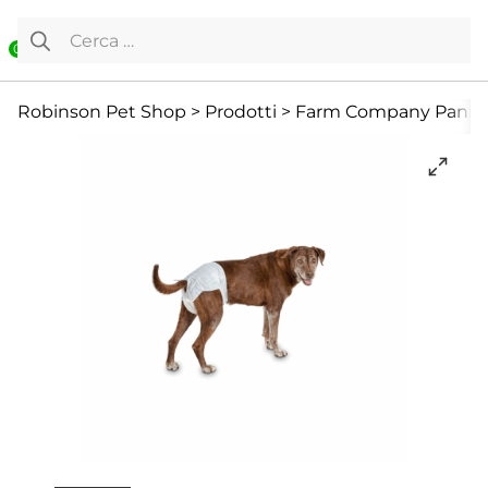
Vai al contenuto
Ricerca per:
0
Cane
Cani Mini
Igiene e Pulizia
Robinson Pet Shop
>
Prodotti
>
Farm Company Panno