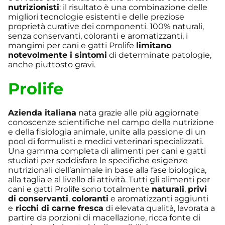
nutrizionisti
: il risultato è una combinazione delle
migliori tecnologie esistenti e delle preziose
proprietà curative dei componenti. 100% naturali,
senza conservanti, coloranti e aromatizzanti, i
mangimi per cani e gatti Prolife
limitano
notevolmente i sintomi
di determinate patologie,
anche piuttosto gravi.
Prolife
A
zienda italiana
nata grazie alle più aggiornate
conoscenze scientifiche nel campo della nutrizione
e della fisiologia animale, unite alla passione di un
pool di formulisti e medici veterinari specializzati.
Una gamma completa di alimenti per cani e gatti
studiati per soddisfare le specifiche esigenze
nutrizionali dell’animale in base alla fase biologica,
alla taglia e al livello di attività. Tutti gli alimenti per
cani e gatti Prolife sono totalmente
naturali
,
privi
di conservanti
,
coloranti
e aromatizzanti aggiunti
e
ricchi di carne fresca
di elevata qualità, lavorata a
partire da porzioni di macellazione, ricca fonte di