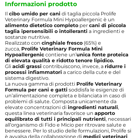
Informazioni prodotto
Il
cibo umido per cani
di taglia piccola Prolife
Veterinary Formula Mini Hypoallergenic è un
alimento dietetico completo
per
cani di piccola
taglia
ipersensibili o intolleranti
a ingredienti e
sostanze nutritive.
Realizzato con
cinghiale fresco
(65%) e
zucca,
Prolife Veterinary Formula Mini
Hypoallergenic
contiene un’
unica fonte proteica
di elevata qualità e ridotto tenore lipidico
.
Gli
acidi grassi
contribuiscono, invece, a
ridurre i
processi infiammatori
a carico della cute e del
sistema digestivo.
La nuova gamma di prodotti
Prolife Veterinary
Formula per cani e gatti
soddisfa le esigenze di
un’alimentazione completa e bilanciata in caso di
problemi di salute. Composta unicamente da
elevate concentrazioni di
ingredienti naturali
,
questa linea veterinaria favorisce un
apporto
equilibrato di tutti i principali nutrienti
, necessari
all’organismo di Fido e Micio per ritrovare salute e
benessere. Per lo studio delle formulazioni, Prolife si
è avvalsa della collaborazione di
medici veterinari