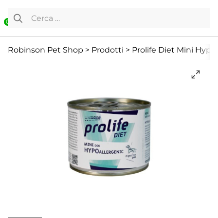
Vai al contenuto
Ricerca per:
0
Cane
Cibo umido
Diete Veterinarie
Robinson Pet Shop
>
Prodotti
>
Prolife Diet Mini Hypo