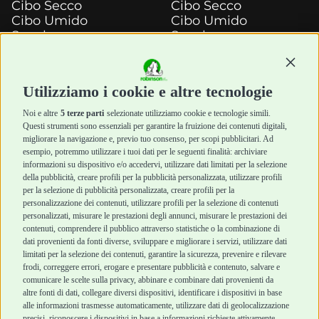
Cibo Secco
Cibo Secco
Cibo Umido
Cibo Umido
Snack e
Snack e
Masticazione
Masticazione
Continu
Diete Veterinarie
Diete Veterinarie
Cura e Salute
Cura e Salute
Utilizziamo i cookie e altre tecnologie
Igiene e Pulizia
Igiene e Pulizia
Accessori
Accessori
Noi e altre
5 terze parti
selezionate utilizziamo cookie e tecnologie simili.
Cani Mini
Top Quality
Questi strumenti sono essenziali per garantire la fruizione dei contenuti digitali,
Top Quality
migliorare la navigazione e, previo tuo consenso, per scopi pubblicitari. Ad
esempio, potremmo utilizzare i tuoi dati per le seguenti finalità: archiviare
informazioni su dispositivo e/o accedervi, utilizzare dati limitati per la selezione
Robinson Pet Shop
Acquisti sicuri
della pubblicità, creare profili per la pubblicità personalizzata, utilizzare profili
per la selezione di pubblicità personalizzata, creare profili per la
Chi siamo
Termini e condizioni
personalizzazione dei contenuti, utilizzare profili per la selezione di contenuti
personalizzati, misurare le prestazioni degli annunci, misurare le prestazioni dei
Punti vendita
di vendita
contenuti, comprendere il pubblico attraverso statistiche o la combinazione di
Marchi
Cashback
dati provenienti da fonti diverse, sviluppare e migliorare i servizi, utilizzare dati
Blog
Metodi di
limitati per la selezione dei contenuti, garantire la sicurezza, prevenire e rilevare
Assistenza Robinson
pagamento
frodi, correggere errori, erogare e presentare pubblicità e contenuto, salvare e
Pet Shop
Recesso e Reso
comunicare le scelte sulla privacy, abbinare e combinare dati provenienti da
Offerte
Spedizioni
altre fonti di dati, collegare diversi dispositivi, identificare i dispositivi in base
alle informazioni trasmesse automaticamente, utilizzare dati di geolocalizzazione
Promozioni
precisi, riconoscere i dispositivi in base a informazioni richieste attivamente.