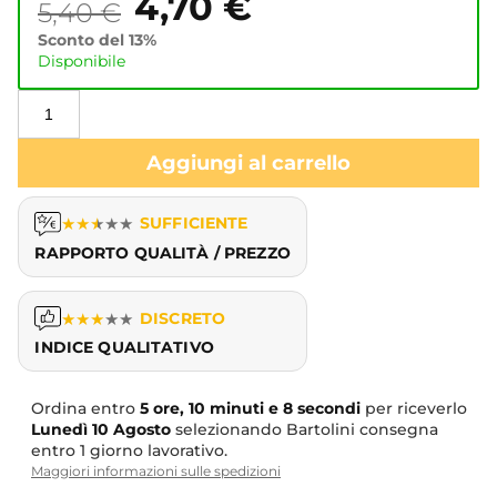
4,70
€
5,40
€
Sconto del 13%
Disponibile
Aggiungi al carrello
★
★
★
★
★
SUFFICIENTE
RAPPORTO QUALITÀ / PREZZO
★
★
★
★
★
DISCRETO
INDICE QUALITATIVO
Ordina entro
5 ore, 10 minuti e 7 secondi
per riceverlo
Lunedì
10 Agosto
selezionando Bartolini consegna
entro 1 giorno lavorativo.
Maggiori informazioni sulle spedizioni