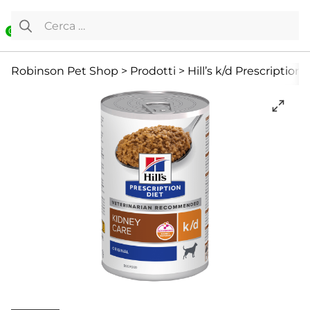
Vai al contenuto
Ricerca per:
0
Cane
Cibo umido
Diete Veterinarie
Robinson Pet Shop
>
Prodotti
>
Hill’s k/d Prescriptio