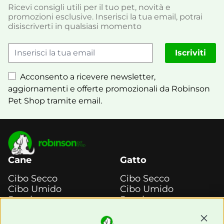
Ricevi consigli utili per il tuo pet, novità e
promozioni esclusive. Inserisci la tua email, potrai
disiscriverti in qualsiasi momento
Iscriviti
Acconsento a ricevere newsletter,
aggiornamenti e offerte promozionali da Robinson
Pet Shop tramite email.
Cane
Gatto
Cibo Secco
Cibo Secco
Cibo Umido
Cibo Umido
Snack e
Snack e
Masticazione
Masticazione
Diete Veterinarie
Diete Veterinarie
Continu