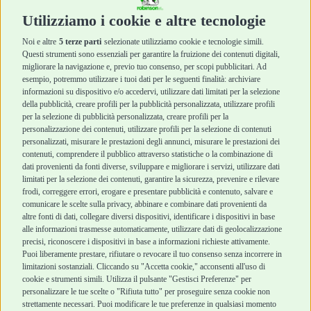
Cura e Salute
Cura e Salute
Utilizziamo i cookie e altre tecnologie
Igiene e Pulizia
Igiene e Pulizia
Accessori
Accessori
Noi e altre
5 terze parti
selezionate utilizziamo cookie e tecnologie simili.
Cani Mini
Top Quality
Questi strumenti sono essenziali per garantire la fruizione dei contenuti digitali,
Top Quality
migliorare la navigazione e, previo tuo consenso, per scopi pubblicitari. Ad
esempio, potremmo utilizzare i tuoi dati per le seguenti finalità: archiviare
informazioni su dispositivo e/o accedervi, utilizzare dati limitati per la selezione
Robinson Pet Shop
Acquisti sicuri
della pubblicità, creare profili per la pubblicità personalizzata, utilizzare profili
per la selezione di pubblicità personalizzata, creare profili per la
Chi siamo
Termini e condizioni
personalizzazione dei contenuti, utilizzare profili per la selezione di contenuti
personalizzati, misurare le prestazioni degli annunci, misurare le prestazioni dei
Punti vendita
di vendita
contenuti, comprendere il pubblico attraverso statistiche o la combinazione di
Marchi
Cashback
dati provenienti da fonti diverse, sviluppare e migliorare i servizi, utilizzare dati
Blog
Metodi di
limitati per la selezione dei contenuti, garantire la sicurezza, prevenire e rilevare
Assistenza Robinson
pagamento
frodi, correggere errori, erogare e presentare pubblicità e contenuto, salvare e
Pet Shop
Recesso e Reso
comunicare le scelte sulla privacy, abbinare e combinare dati provenienti da
Offerte
Spedizioni
altre fonti di dati, collegare diversi dispositivi, identificare i dispositivi in base
alle informazioni trasmesse automaticamente, utilizzare dati di geolocalizzazione
Promozioni
precisi, riconoscere i dispositivi in base a informazioni richieste attivamente.
Recensioni Feedaty
Puoi liberamente prestare, rifiutare o revocare il tuo consenso senza incorrere in
limitazioni sostanziali. Cliccando su "Accetta cookie," acconsenti all'uso di
cookie e strumenti simili. Utilizza il pulsante "Gestisci Preferenze" per
personalizzare le tue scelte o "Rifiuta tutto" per proseguire senza cookie non
Robinson Pet Shop S.r.l.
strettamente necessari. Puoi modificare le tue preferenze in qualsiasi momento