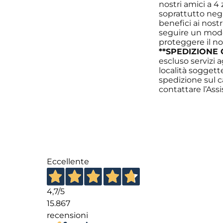
nostri amici a 4
soprattutto negl
benefici ai nos
seguire un model
proteggere il no
**SPEDIZIONE 
escluso servizi 
località soggett
spedizione sul c
contattare l’Ass
Eccellente
4,7
/5
15.867
recensioni