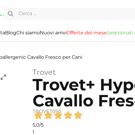
Ricerca per:
ita
Blog
Chi siamo
Nuovi arrivi
O
f
f
e
r
t
e
d
e
l
m
e
s
e
S
e
l
e
z
i
o
n
a
t
i
allergenic Cavallo Fresco per Cani
Trovet
Trovet+ Hyp
Cavallo Fre
TROVET093
5,0
/5
1