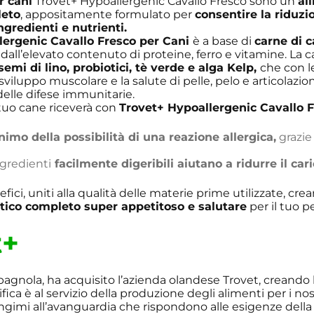
r cani
Trovet+ Hypoallergenic Cavallo Fresco sono un
al
leto
, appositamente formulato per
consentire la riduzi
ngredienti e nutrienti.
lergenic Cavallo Fresco per Cani
è a base di
carne di c
 dall’elevato contenuto di proteine, ferro e vitamine. La c
semi di lino, probiotici, tè verde e
alga Kelp,
che con l
iluppo muscolare e la salute di pelle, pelo e articolazioni
elle difese immunitarie.
l tuo cane riceverà con
Trovet+ Hypoallergenic Cavallo F
nimo della possibilità di una reazione allergica,
grazie
ngredienti
facilmente digeribili aiutano a ridurre il cari
fici, uniti alla qualità delle materie prime utilizzate, cre
ico completo super appetitoso e salutare
per il tuo p
t+
pagnola, ha acquisito l’azienda olandese Trovet, creando l
ifica è al servizio della produzione degli alimenti per i nos
gimi all’avanguardia che rispondono alle esigenze della 