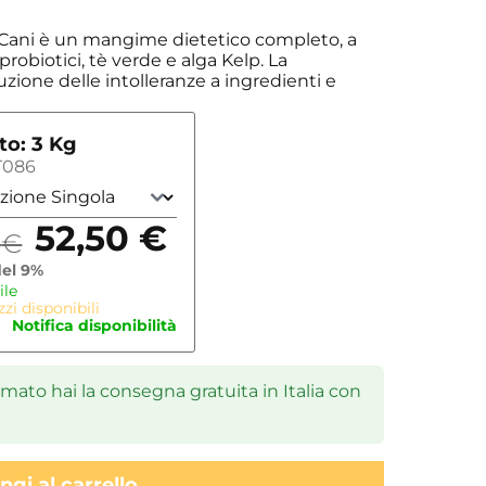
 Cani è un mangime dietetico completo, a
 probiotici, tè verde e alga Kelp. La
uzione delle intolleranze a ingredienti e
o: 3 Kg
T086
52,50
€
5
€
del 9%
ile
zi disponibili
Notifica disponibilità
ato hai la consegna gratuita in Italia con
gi al carrello