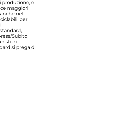
i produzione, e
isce maggiori
 anche nel
iclabili, per
i.
 standard,
press/Subito,
costi di
dard si prega di