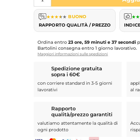
★
★
★
★
★
BUONO
★
★
RAPPORTO QUALITÀ / PREZZO
INDIC
Ordina entro
23 ore, 59 minuti e 36 secondi
p
Bartolini consegna entro 1 giorno lavorativo.
Maggiori informazioni sulle spedizioni
Spedizione gratuita
sopra i 60€
con corriere standard in 3-5 giorni
appl
lavorativi
al r
Rapporto
qualità/prezzo garantiti
valutiamo attentamente la qualità di
Acc
ogni prodotto
risp