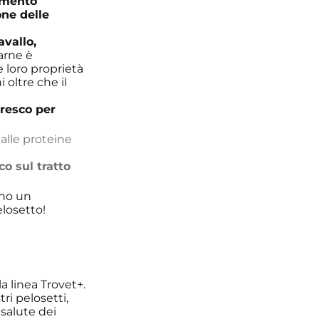
imento
one delle
avallo,
arne è
e loro proprietà
 oltre che il
resco per
 alle proteine
co sul tratto
ano un
elosetto!
a linea Trovet+.
tri pelosetti,
salute dei