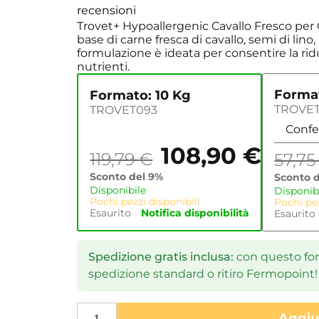
recensioni
Trovet+ Hypoallergenic Cavallo Fresco per
base di carne fresca di cavallo, semi di lino,
formulazione è ideata per consentire la rid
nutrienti.
Format
Formato: 10 Kg
TROVE
TROVET093
108,90
€
119,79
€
57,7
Sconto del 9%
Sconto 
Disponibile
Disponib
Pochi pezzi disponibili
Pochi pez
Esaurito
Notifica disponibilità
Esaurito
Spedizione gratis inclusa:
con questo form
spedizione standard o ritiro Fermopoint!
Aggiun