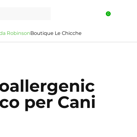
0
d
a
R
o
b
i
n
s
o
n
Boutique Le Chicche
oallergenic
sco per Cani