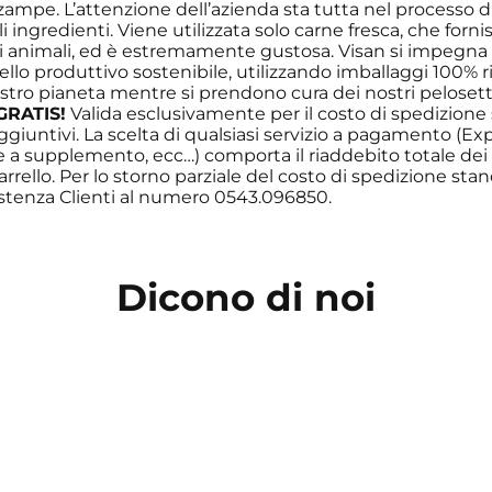
 zampe. L’attenzione dell’azienda sta tutta nel processo d
i ingredienti. Viene utilizzata solo carne fresca, che forn
tri animali, ed è estremamente gustosa. Visan si impegna
lo produttivo sostenibile, utilizzando imballaggi 100% ric
stro pianeta mentre si prendono cura dei nostri pelosett
GRATIS!
Valida esclusivamente per il costo di spedizione
aggiuntivi. La scelta di qualsiasi servizio a pagamento (Ex
e a supplemento, ecc…) comporta il riaddebito totale dei 
arrello. Per lo storno parziale del costo di spedizione stan
istenza Clienti al numero 0543.096850.
Dicono di noi