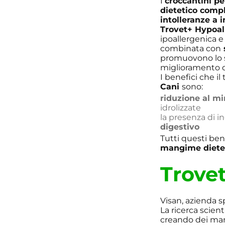
I
croccantini pe
dietetico comp
intolleranze a i
Trovet+ Hypoal
ipoallergenica e
combinata con
promuovono lo sv
miglioramento d
I benefici che i
Cani
sono:
riduzione al mi
idrolizzate
la presenza di i
digestivo
Tutti questi bene
mangime dietet
Trove
Visan, azienda s
La ricerca scient
creando dei man