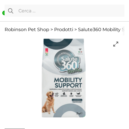
Vai al contenuto
Ricerca per:
0
Cane
Cibo secco
Cibo Secco
Robinson Pet Shop
>
Prodotti
>
Salute360 Mobility Sup