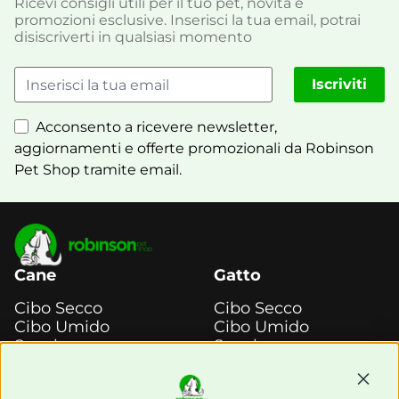
Ricevi consigli utili per il tuo pet, novità e
promozioni esclusive. Inserisci la tua email, potrai
disiscriverti in qualsiasi momento
Iscriviti
Acconsento a ricevere newsletter,
aggiornamenti e offerte promozionali da Robinson
Pet Shop tramite email.
Cane
Gatto
Cibo Secco
Cibo Secco
Cibo Umido
Cibo Umido
Snack e
Snack e
Masticazione
Masticazione
Continu
Diete Veterinarie
Diete Veterinarie