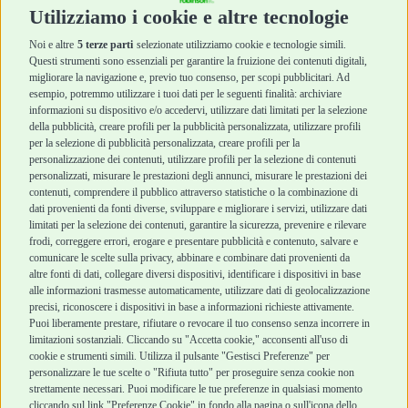
Cura e Salute
Cura e Salute
Utilizziamo i cookie e altre tecnologie
Igiene e Pulizia
Igiene e Pulizia
Accessori
Accessori
Noi e altre
5 terze parti
selezionate utilizziamo cookie e tecnologie simili.
Cani Mini
Top Quality
Questi strumenti sono essenziali per garantire la fruizione dei contenuti digitali,
Top Quality
migliorare la navigazione e, previo tuo consenso, per scopi pubblicitari. Ad
esempio, potremmo utilizzare i tuoi dati per le seguenti finalità: archiviare
informazioni su dispositivo e/o accedervi, utilizzare dati limitati per la selezione
Robinson Pet Shop
Acquisti sicuri
della pubblicità, creare profili per la pubblicità personalizzata, utilizzare profili
per la selezione di pubblicità personalizzata, creare profili per la
Chi siamo
Termini e condizioni
personalizzazione dei contenuti, utilizzare profili per la selezione di contenuti
personalizzati, misurare le prestazioni degli annunci, misurare le prestazioni dei
Punti vendita
di vendita
contenuti, comprendere il pubblico attraverso statistiche o la combinazione di
Marchi
Cashback
dati provenienti da fonti diverse, sviluppare e migliorare i servizi, utilizzare dati
Blog
Metodi di
limitati per la selezione dei contenuti, garantire la sicurezza, prevenire e rilevare
Assistenza Robinson
pagamento
frodi, correggere errori, erogare e presentare pubblicità e contenuto, salvare e
Pet Shop
Recesso e Reso
comunicare le scelte sulla privacy, abbinare e combinare dati provenienti da
Offerte
Spedizioni
altre fonti di dati, collegare diversi dispositivi, identificare i dispositivi in base
alle informazioni trasmesse automaticamente, utilizzare dati di geolocalizzazione
Promozioni
precisi, riconoscere i dispositivi in base a informazioni richieste attivamente.
Recensioni Feedaty
Puoi liberamente prestare, rifiutare o revocare il tuo consenso senza incorrere in
limitazioni sostanziali. Cliccando su "Accetta cookie," acconsenti all'uso di
cookie e strumenti simili. Utilizza il pulsante "Gestisci Preferenze" per
personalizzare le tue scelte o "Rifiuta tutto" per proseguire senza cookie non
strettamente necessari. Puoi modificare le tue preferenze in qualsiasi momento
Robinson Pet Shop S.r.l.
Via V. Giovanni Schiaparelli, 21 – 47122 Forlì (FC)
cliccando sul link "Preferenze Cookie" in fondo alla pagina o sull'icona dello