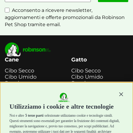
Acconsento a ricevere newsletter,
aggiornamenti e offerte promozionali da Robinson
Pet Shop tramite email.
Cane
Gatto
Cibo Secco
Cibo Secco
Cibo Umido
Cibo Umido
Snack e
Snack e
Masticazione
Masticazione
Continu
Diete Veterinarie
Diete Veterinarie
Cura e Salute
Cura e Salute
Utilizziamo i cookie e altre tecnologie
Igiene e Pulizia
Igiene e Pulizia
Accessori
Accessori
Noi e altre
5 terze parti
selezionate utilizziamo cookie e tecnologie simili.
Cani Mini
Top Quality
Questi strumenti sono essenziali per garantire la fruizione dei contenuti digitali,
Top Quality
migliorare la navigazione e, previo tuo consenso, per scopi pubblicitari. Ad
esempio, potremmo utilizzare i tuoi dati per le seguenti finalità: archiviare