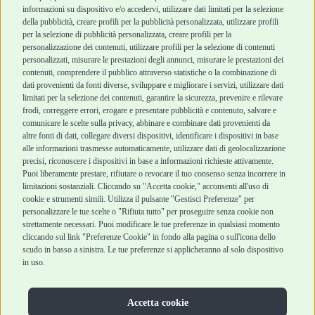
informazioni su dispositivo e/o accedervi, utilizzare dati limitati per la selezione
Robinson Pet Shop
Acquisti sicuri
della pubblicità, creare profili per la pubblicità personalizzata, utilizzare profili
per la selezione di pubblicità personalizzata, creare profili per la
Chi siamo
Termini e condizioni
personalizzazione dei contenuti, utilizzare profili per la selezione di contenuti
personalizzati, misurare le prestazioni degli annunci, misurare le prestazioni dei
Punti vendita
di vendita
contenuti, comprendere il pubblico attraverso statistiche o la combinazione di
Marchi
Cashback
dati provenienti da fonti diverse, sviluppare e migliorare i servizi, utilizzare dati
Blog
Metodi di
limitati per la selezione dei contenuti, garantire la sicurezza, prevenire e rilevare
Assistenza Robinson
pagamento
frodi, correggere errori, erogare e presentare pubblicità e contenuto, salvare e
Pet Shop
Recesso e Reso
comunicare le scelte sulla privacy, abbinare e combinare dati provenienti da
Offerte
Spedizioni
altre fonti di dati, collegare diversi dispositivi, identificare i dispositivi in base
alle informazioni trasmesse automaticamente, utilizzare dati di geolocalizzazione
Promozioni
precisi, riconoscere i dispositivi in base a informazioni richieste attivamente.
Recensioni Feedaty
Puoi liberamente prestare, rifiutare o revocare il tuo consenso senza incorrere in
limitazioni sostanziali. Cliccando su "Accetta cookie," acconsenti all'uso di
cookie e strumenti simili. Utilizza il pulsante "Gestisci Preferenze" per
personalizzare le tue scelte o "Rifiuta tutto" per proseguire senza cookie non
strettamente necessari. Puoi modificare le tue preferenze in qualsiasi momento
Robinson Pet Shop S.r.l.
Via V. Giovanni Schiaparelli, 21 – 47122 Forlì (FC)
cliccando sul link "Preferenze Cookie" in fondo alla pagina o sull'icona dello
P.iva 04095130409 | REA: FO 329541
scudo in basso a sinistra. Le tue preferenze si applicheranno al solo dispositivo
info@robinsonpetshop.it | Tel. 0543 096850
in uso.
www.robinsonpetshop.it srl è di proprietà di Robinson sas
(P.IVA 03366100406)
Copyright © 2025 Robinsonpetshop.it s.r.l. – Tutti i diritti
Accetta cookie
riservati |
Privacy Policy
|
Cookie Policy
| Creato da
Jump