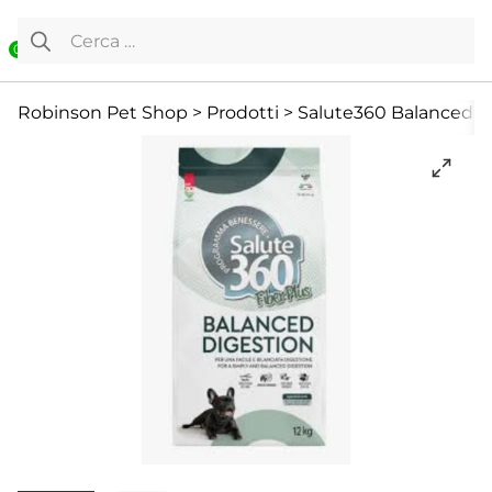
Vai al contenuto
Ricerca per:
0
Cane
Cibo Secco
Cibo secco
Robinson Pet Shop
>
Prodotti
>
Salute360 Balanced Dig