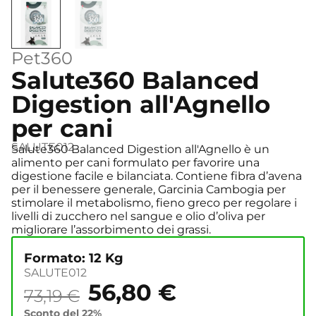
Pet360
Salute360 Balanced
Digestion all'Agnello
per cani
SALUTE012
Salute360 Balanced Digestion all'Agnello è un
alimento per cani formulato per favorire una
digestione facile e bilanciata. Contiene fibra d’avena
per il benessere generale, Garcinia Cambogia per
stimolare il metabolismo, fieno greco per regolare i
livelli di zucchero nel sangue e olio d’oliva per
migliorare l’assorbimento dei grassi.
Formato: 12 Kg
SALUTE012
56,80
€
73,19
€
Sconto del 22%