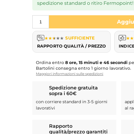
spedizione standard o ritiro Fermopoint!
Aggiun
★
★
★
★
★
SUFFICIENTE
★
★
RAPPORTO QUALITÀ / PREZZO
INDIC
Ordina entro
8 ore, 15 minuti e 45 secondi
pe
Bartolini consegna entro 1 giorno lavorativo.
Maggiori informazioni sulle spedizioni
Spedizione gratuita
sopra i 60€
con corriere standard in 3-5 giorni
appl
lavorativi
al r
Rapporto
qualità/prezzo garantiti