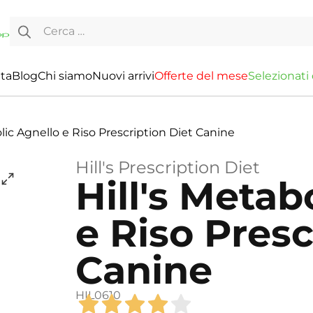
Ricerca per:
ita
Blog
Chi siamo
Nuovi arrivi
O
f
f
e
r
t
e
d
e
l
m
e
s
e
S
e
l
e
z
i
o
n
a
t
i
olic Agnello e Riso Prescription Diet Canine
Hill's Prescription Diet
Hill's Metab
e Riso Presc
Canine
HIL0610