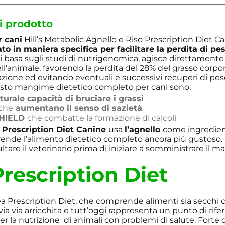
i prodotto
r cani
Hill’s Metabolic Agnello e Riso Prescription Diet C
to in maniera specifica per facilitare la perdita di pes
i basa sugli studi di nutrigenomica, agisce direttamente
l’animale, favorendo la perdita del 28% del grasso corp
zione ed evitando eventuali e successivi recuperi di pes
uesto mangime dietetico completo per cani sono:
turale capacità di bruciare i grassi
 che
aumentano il senso di sazietà
SHIELD
che combatte la formazione di calcoli
c Prescription Diet Canine
usa
l’agnello
come ingredien
ende l’alimento dietetico completo ancora più gustoso. S
tare il veterinario prima di iniziare a somministrare il 
 Prescription Diet
nea Prescription Diet, che comprende alimenti sia secchi
è via via arricchita e tutt’oggi rappresenta un punto di rif
 la nutrizione di animali con problemi di salute. Forte d