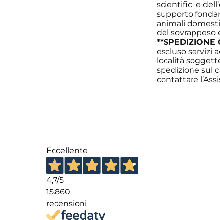
scientifici e del
supporto fondame
animali domestici
del sovrappeso 
**SPEDIZIONE 
escluso servizi 
località soggett
spedizione sul c
contattare l’Ass
Eccellente
4,7
/5
15.860
recensioni