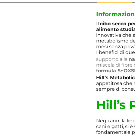
Informazion
Il
cibo secco pe
alimento studia
innovativa che s
metabolismo del
mesi senza priva
I benefici di q
supporto alla
na
miscela di fibre
formula S+OX
Hill’s Metaboli
appetitosa che r
sempre di consul
Hill’s
Negli anni la li
cani e gatti, si 
fondamentale per