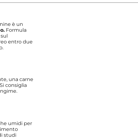
anine è un
o.
Formula
 sul
oreo entro due
o.
te, una carne
i consiglia
mangime.
 che umidi per
erimento
i studi