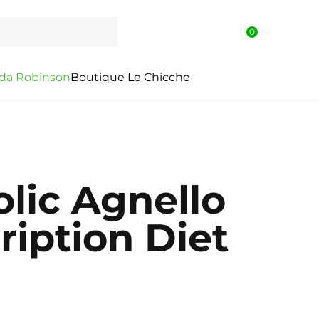
0
d
a
R
o
b
i
n
s
o
n
Boutique Le Chicche
olic Agnello
ription Diet