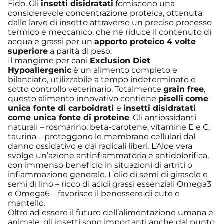
Fido. Gli
insetti disidratati
forniscono una
considerevole concentrazione proteica, ottenuta
dalle larve di insetto attraverso un preciso processo
termico e meccanico, che ne riduce il contenuto di
acqua e grassi per un
apporto proteico 4 volte
superiore
a parità di peso.
Il mangime per cani
Exclusion Diet
Hypoallergenic
è un alimento completo e
bilanciato, utilizzabile a tempo indeterminato e
sotto controllo veterinario. Totalmente
grain free
,
questo alimento innovativo contiene
piselli
come
unica fonte di carboidrati
e
insetti disidratati
come unica fonte di proteine
. Gli antiossidanti
naturali – rosmarino, beta-carotene, vitamine E e C,
taurina – proteggono le membrane cellulari dal
danno ossidativo e dai radicali liberi. L’Aloe vera
svolge un’azione antinfiammatoria e antidolorifica,
con immenso beneficio in situazioni di artriti o
infiammazione generale. L’olio di semi di girasole e
semi di lino – ricco di acidi grassi essenziali Omega3
e Omega6 – favorisce il benessere di cute e
mantello.
Oltre ad essere il futuro dell’alimentazione umana e
animale, gli insetti sono importanti anche dal punto