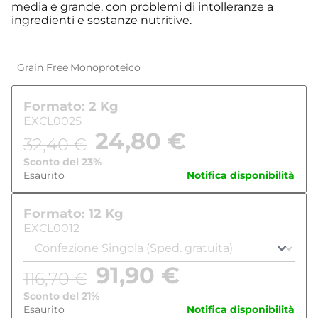
media e grande, con problemi di intolleranze a
ingredienti e sostanze nutritive.
Grain Free
Monoproteico
Formato: 2 Kg
EXCL0025
24,80
€
32,40
€
Sconto del 23%
Esaurito
Notifica disponibilità
Formato: 12 Kg
EXCL0012
91,90
€
116,70
€
Sconto del 21%
Esaurito
Notifica disponibilità