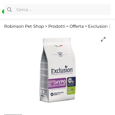
Vai al contenuto
Ricerca per:
0
Cane
Cibo Secco
Cibo secco
Robinson Pet Shop
>
Prodotti
>
Offerta
>
Exclusion Die