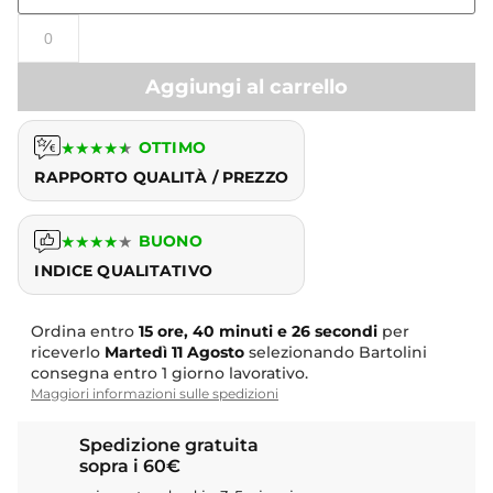
Aggiungi al carrello
★
★
★
★
★
OTTIMO
RAPPORTO QUALITÀ / PREZZO
★
★
★
★
★
BUONO
INDICE QUALITATIVO
Ordina entro
15 ore, 40 minuti e 25 secondi
per
riceverlo
Martedì
11 Agosto
selezionando Bartolini
consegna entro 1 giorno lavorativo.
Maggiori informazioni sulle spedizioni
Spedizione gratuita
sopra i 60€