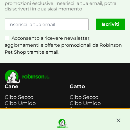
promozioni esclusive. Inserisci la tua email, potrai
disiscriverti in qualsiasi momento
Iscriviti
Acconsento a ricevere newsletter,
aggiornamenti e offerte promozionali da Robinson
Pet Shop tramite email.
Cane
Gatto
Cibo Secco
Cibo Secco
Cibo Umido
Cibo Umido
Snack e
Snack e
Masticazione
Masticazione
Continu
Diete Veterinarie
Diete Veterinarie
Cura e Salute
Cura e Salute