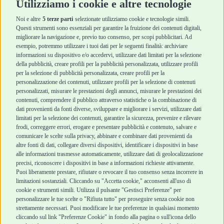
Utilizziamo i cookie e altre tecnologie
Igiene e Pulizia
Igiene e Pulizia
Accessori
Accessori
Noi e altre
5 terze parti
selezionate utilizziamo cookie e tecnologie simili.
Cani Mini
Top Quality
Questi strumenti sono essenziali per garantire la fruizione dei contenuti digitali,
Top Quality
migliorare la navigazione e, previo tuo consenso, per scopi pubblicitari. Ad
esempio, potremmo utilizzare i tuoi dati per le seguenti finalità: archiviare
informazioni su dispositivo e/o accedervi, utilizzare dati limitati per la selezione
Robinson Pet Shop
Acquisti sicuri
della pubblicità, creare profili per la pubblicità personalizzata, utilizzare profili
per la selezione di pubblicità personalizzata, creare profili per la
Chi siamo
Termini e condizioni
personalizzazione dei contenuti, utilizzare profili per la selezione di contenuti
personalizzati, misurare le prestazioni degli annunci, misurare le prestazioni dei
Punti vendita
di vendita
contenuti, comprendere il pubblico attraverso statistiche o la combinazione di
Marchi
Cashback
dati provenienti da fonti diverse, sviluppare e migliorare i servizi, utilizzare dati
Blog
Metodi di
limitati per la selezione dei contenuti, garantire la sicurezza, prevenire e rilevare
Assistenza Robinson
pagamento
frodi, correggere errori, erogare e presentare pubblicità e contenuto, salvare e
Pet Shop
Recesso e Reso
comunicare le scelte sulla privacy, abbinare e combinare dati provenienti da
Offerte
Spedizioni
altre fonti di dati, collegare diversi dispositivi, identificare i dispositivi in base
alle informazioni trasmesse automaticamente, utilizzare dati di geolocalizzazione
Promozioni
precisi, riconoscere i dispositivi in base a informazioni richieste attivamente.
Recensioni Feedaty
Puoi liberamente prestare, rifiutare o revocare il tuo consenso senza incorrere in
limitazioni sostanziali. Cliccando su "Accetta cookie," acconsenti all'uso di
cookie e strumenti simili. Utilizza il pulsante "Gestisci Preferenze" per
personalizzare le tue scelte o "Rifiuta tutto" per proseguire senza cookie non
strettamente necessari. Puoi modificare le tue preferenze in qualsiasi momento
Robinson Pet Shop S.r.l.
Via V. Giovanni Schiaparelli, 21 – 47122 Forlì (FC)
cliccando sul link "Preferenze Cookie" in fondo alla pagina o sull'icona dello