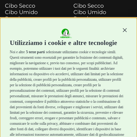
Cibo Secco
Cibo Secco
Cibo Umido
Cibo Umido
Snack e
Snack e
Masticazione
Masticazione
Diete Veterinarie
Diete Veterinarie
Continu
Cura e Salute
Cura e Salute
Utilizziamo i cookie e altre tecnologie
Igiene e Pulizia
Igiene e Pulizia
Accessori
Accessori
Noi e altre
5 terze parti
selezionate utilizziamo cookie e tecnologie simili.
Cani Mini
Top Quality
Questi strumenti sono essenziali per garantire la fruizione dei contenuti digitali,
Top Quality
migliorare la navigazione e, previo tuo consenso, per scopi pubblicitari. Ad
esempio, potremmo utilizzare i tuoi dati per le seguenti finalità: archiviare
informazioni su dispositivo e/o accedervi, utilizzare dati limitati per la selezione
Robinson Pet Shop
Acquisti sicuri
della pubblicità, creare profili per la pubblicità personalizzata, utilizzare profili
per la selezione di pubblicità personalizzata, creare profili per la
Chi siamo
Termini e condizioni
personalizzazione dei contenuti, utilizzare profili per la selezione di contenuti
personalizzati, misurare le prestazioni degli annunci, misurare le prestazioni dei
Punti vendita
di vendita
contenuti, comprendere il pubblico attraverso statistiche o la combinazione di
Marchi
Cashback
dati provenienti da fonti diverse, sviluppare e migliorare i servizi, utilizzare dati
Blog
Metodi di
limitati per la selezione dei contenuti, garantire la sicurezza, prevenire e rilevare
Assistenza Robinson
pagamento
frodi, correggere errori, erogare e presentare pubblicità e contenuto, salvare e
Pet Shop
Recesso e Reso
comunicare le scelte sulla privacy, abbinare e combinare dati provenienti da
Offerte
Spedizioni
altre fonti di dati, collegare diversi dispositivi, identificare i dispositivi in base
alle informazioni trasmesse automaticamente, utilizzare dati di geolocalizzazione
Promozioni