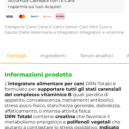
Accumula Cashback con l’E-Card
risparmia sui tuoi Acquisti
Categorie:
Cane
Cane e Gatto Senior
Cani Mini
Cura e
Salute
Diete Veterinarie e Integratori
Integratori e vitamine
Informazioni prodotto
L'
integratore alimentare per cani
DRN Totabi è
formulato per
supportare tutti gli stati carenziali
del complesso vitaminico B
quali: perdita di
appetito, convalescenza, trattamenti antibiotici,
stress psico-fisico, stanchezza generale, debolezza,
affaticamento, o intensa attività fisica.
DRN Totabi
contiene
creatina
che favorisce il
metabolismo energetico e
polifenoli vegetali
che
aiutano a contrastare lo stress ossidativo.
Indicato