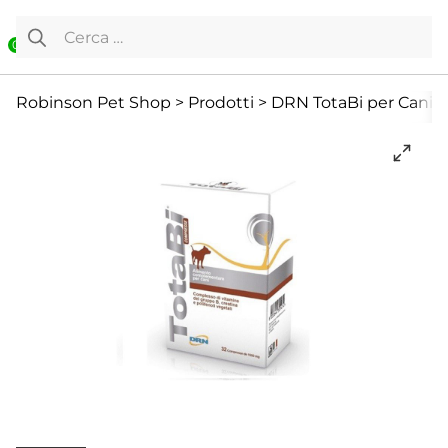
Vai al contenuto
Ricerca per:
0
Cane
Cane e Gatto Senior
Cani Mini
Robinson Pet Shop
>
Prodotti
>
DRN TotaBi per Cani