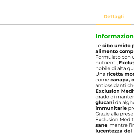
Informazion
Le
cibo umido p
alimento comp
Formulato con 
nutrienti,
Exclu
nobile di alta qu
Una
ricetta m
come
canapa, o
antiossidanti c
Exclusion Medi
grado di mantene
glucani
da alg
immunitarie
pr
Grazie alla pres
Exclusion Medite
sane
, mentre l’
lucentezza del 