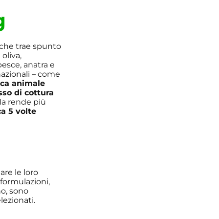
g
 che trae spunto
 oliva,
pesce, anatra e
 nazionali – come
ica animale
sso di cottura
la rende più
a 5 volte
re le loro
 formulazioni,
no, sono
ezionati.