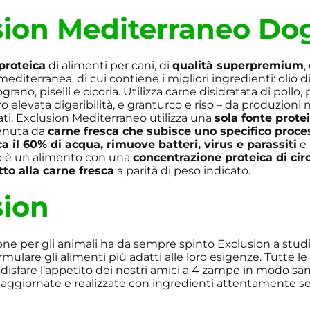
sion Mediterraneo Do
proteica
di alimenti per cani, di
qualità superpremium
,
mediterranea, di cui contiene i migliori ingredienti: olio di
no, piselli e cicoria. Utilizza carne disidratata di pollo, 
ro elevata digeribilità, e granturco e riso – da produzioni
rati. Exclusion Mediterraneo utilizza una
sola fonte prote
tenuta da
carne fresca che subisce uno specifico proce
ca il 60% di acqua, rimuove batteri, virus e parassiti
e 
tato è un alimento con una
concentrazione proteica di circ
tto alla carne fresca
a parità di peso indicato.
sion
ne per gli animali ha da sempre spinto Exclusion a studia
mulare gli alimenti più adatti alle loro esigenze. Tutte le
isfare l’appetito dei nostri amici a 4 zampe in modo sa
ggiornate e realizzate con ingredienti attentamente sel