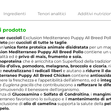
i prodotto
er cuccioli
Exclusion Mediterraneo Puppy All Breed Poll
leto
per
cuccioli di tutte le taglie
.
un’
unica fonte proteica animale disidratata
per un mag
sion Mediterraneo Puppy All Breed Pollo
contiene un u
alità ed è
privo di mais, frumento e soia.
onoproteina
che è arricchita con Superfood della tradizi
lio d’oliva, pomodoro, melagrana, broccolo e cicoria
, 
he
neutralizzano i radicali liberi
e aiutano a
ridurre il d
terraneo Puppy All Breed Chicken
contiene
antiossida
re la freschezza e l’appetibilità dell’alimento, ed è
inte
he
Euglena gracilis
che contribuiscono a
rafforzare le dif
omuovendo il benessere dell’organismo.
enza di
Glucosamina
e
Solfato di Condroitina
, i
mangimi 
rraneo favoriscono lo sviluppo e il
mantenimento di art
inclusione di
olio di camelina
supporta la salute della
pel
pelo.