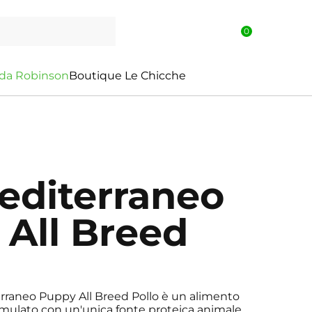
0
d
a
R
o
b
i
n
s
o
n
Boutique Le Chicche
editerraneo
 All Breed
erraneo Puppy All Breed Pollo è un alimento
ormulato con un'unica fonte proteica animale