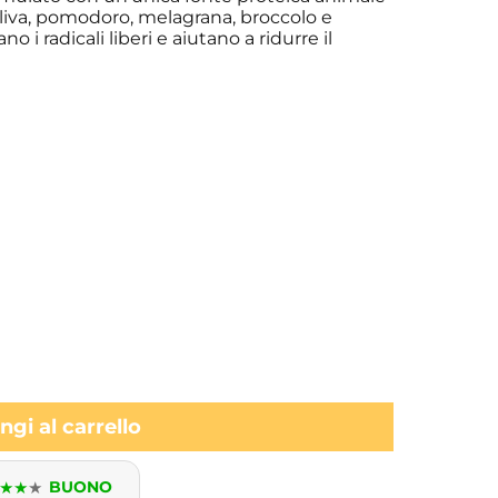
’oliva, pomodoro, melagrana, broccolo e
no i radicali liberi e aiutano a ridurre il
gi al carrello
★
★
★
BUONO