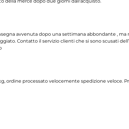
to della merce dopo due giorni dall'acquisto.
 consegna avvenuta dopo una settimana abbondante , ma 
giato. Contatto il servizio clienti che si sono scusati de
o
2 kg, ordine processato velocemente spedizione veloce. P