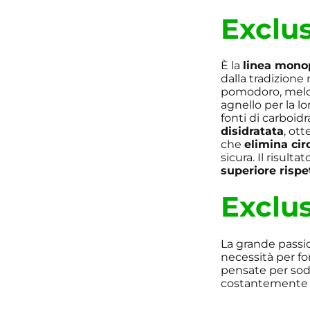
Exclu
È la
linea mono
dalla tradizione 
pomodoro, melogra
agnello per la lo
fonti di carboid
disidratata
, ot
che
elimina cir
sicura. Il risul
superiore rispe
Exclu
La grande passio
necessità per for
pensate per sodd
costantemente a