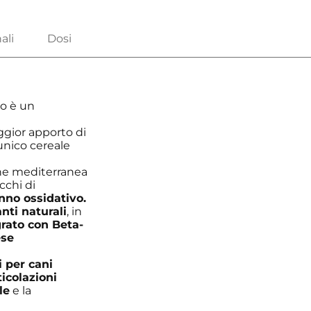
o è un
gior apporto di
nico cereale
one mediterranea
ricchi di
anno ossidativo.
nti naturali
, in
grato con Beta-
ese
per cani
icolazioni
le
e la