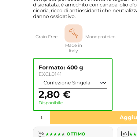
disidratata, è arricchito con canapa, olio d
cicoria, ricco di antiossidanti che neutralizza
danno ossidativo.
Grain Free
Monoproteico
Made in
Italy
Formato: 400 g
EXCL0141
2,80
€
Disponibile
Aggiun
★
★
★
★
★
OTTIMO
★
★