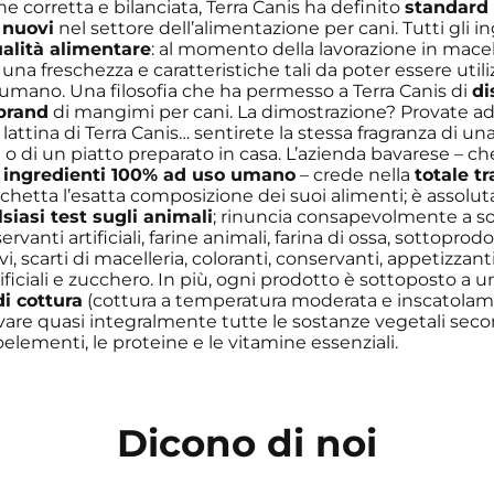
ne corretta e bilanciata, Terra Canis ha definito
standard 
 nuovi
nel settore dell’alimentazione per cani. Tutti gli i
ualità alimentare
: al momento della lavorazione in macell
na freschezza e caratteristiche tali da poter essere util
 umano. Una filosofia che ha permesso a Terra Canis di
di
 brand
di mangimi per cani. La dimostrazione? Provate ad
attina di Terra Canis… sentirete la stessa fragranza di una
 o di un piatto preparato in casa. L’azienda bavarese – che
ingredienti 100% ad uso umano
– crede nella
totale t
ichetta l’esatta composizione dei suoi alimenti; è assol
siasi test sugli animali
; rinuncia consapevolmente a s
vanti artificiali, farine animali, farina di ossa, sottoprodo
i, scarti di macelleria, coloranti, conservanti, appetizzanti
tificiali e zucchero. In più, ogni prodotto è sottoposto a 
i cottura
(cottura a temperatura moderata e inscatolam
rvare quasi integralmente tutte le sostanze vegetali second
goelementi, le proteine e le vitamine essenziali.
Dicono di noi