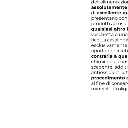
dell’alimentazio
assolutamente
di
eccellente q
presentano con u
prodotti ad uso
qualsiasi altro
vaschetta o una l
ricetta casalinga
esclusivamente
riportando in et
contraria a qual
chimiche o conser
scadente, additiv
antiossidanti ar
procedimento d
al fine di conse
minerali, gli oli