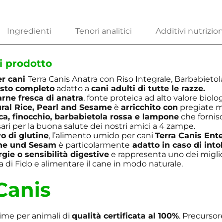
i prodotto
er cani
Terra Canis Anatra con Riso Integrale, Barbabietol
sto completo
adatto a
cani adulti di tutte le razze.
arne fresca di anatra
, fonte proteica ad alto valore biolo
ral Rice, Pearl and Sesame
è
arricchito con
pregiate m
ca, finocchio, barbabietola rossa e lampone
che fornisc
ari per la buona salute dei nostri amici a 4 zampe.
o di glutine
, l’alimento umido per cani
Terra Canis Ente
rne und Sesam
è particolarmente
adatto in caso di into
rgie o sensibilità digestive
e rappresenta uno dei migli
ta di Fido e alimentare il cane in modo naturale.
Canis
ime per animali di
qualità certificata al 100%
. Precursor