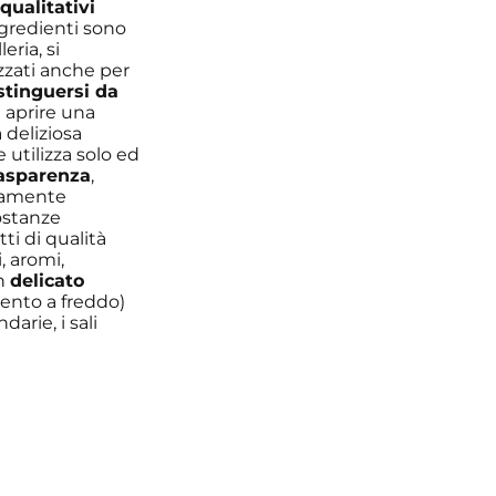
qualitativi
ngredienti sono
eria, si
izzati anche per
stinguersi da
 aprire una
 deliziosa
 utilizza solo ed
rasparenza
,
utamente
ostanze
tti di qualità
, aromi,
un
delicato
ento a freddo)
arie, i sali