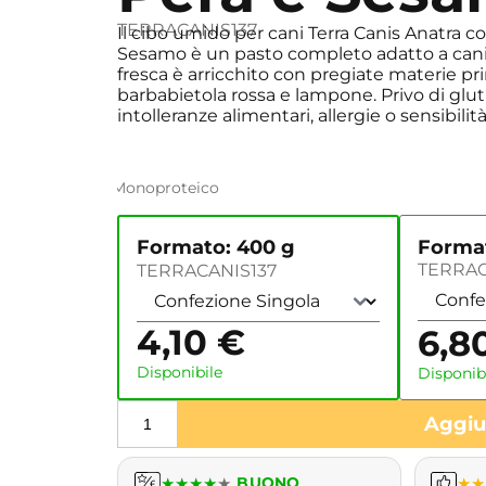
TERRACANIS137
Il cibo umido per cani Terra Canis Anatra c
Sesamo è un pasto completo adatto a cani a
fresca è arricchito con pregiate materie pr
barbabietola rossa e lampone. Privo di glut
intolleranze alimentari, allergie o sensibilit
Monoproteico
Format
Formato: 400 g
TERRAC
TERRACANIS137
4,10
€
6,8
Disponibile
Disponib
Aggiun
★
★
★
★
★
BUONO
★
★