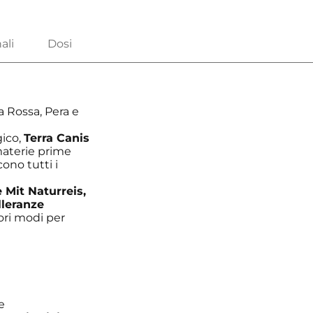
a Rossa, Pera e
gico,
Terra Canis
aterie prime
ono tutti i
 Mit Naturreis,
lleranze
ori modi per
e