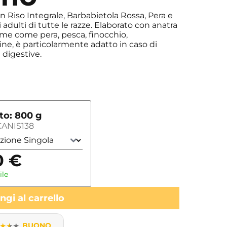
on Riso Integrale, Barbabietola Rossa, Pera e
dulti di tutte le razze. Elaborato con anatra
ime come pera, pesca, finocchio,
ine, è particolarmente adatto in caso di
à digestive.
o: 800 g
ANIS138
0
€
ile
gi al carrello
★
★
★
BUONO