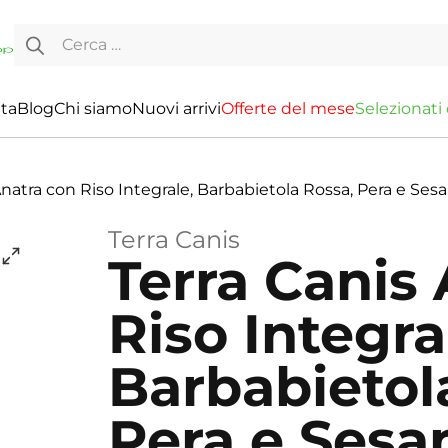
Ricerca per:
ita
Blog
Chi siamo
Nuovi arrivi
O
f
f
e
r
t
e
d
e
l
m
e
s
e
S
e
l
e
z
i
o
n
a
t
i
Anatra con Riso Integrale, Barbabietola Rossa, Pera e Se
Terra Canis
Terra Canis
Riso Integra
Barbabietol
Pera e Ses