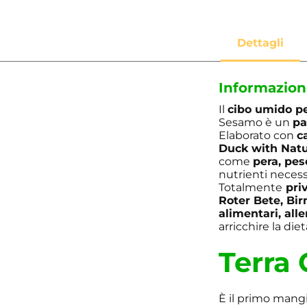
Informazion
Il
cibo umido
p
Sesamo è un
pa
Elaborato con
c
Duck with Natu
come
pera, pes
nutrienti necess
Totalmente
priv
Roter Bete, Bi
alimentari, alle
arricchire la die
Terra 
È il primo mang