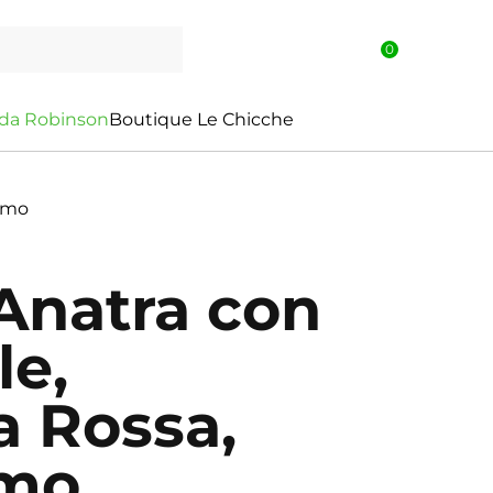
0
d
a
R
o
b
i
n
s
o
n
Boutique Le Chicche
samo
 Anatra con
le,
a Rossa,
amo