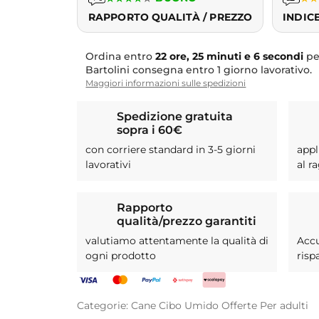
RAPPORTO QUALITÀ / PREZZO
INDIC
Ordina entro
22 ore, 25 minuti e 5 secondi
pe
Bartolini consegna entro 1 giorno lavorativo.
Maggiori informazioni sulle spedizioni
Spedizione gratuita
sopra i 60€
con corriere standard in 3-5 giorni
appl
lavorativi
al r
Rapporto
qualità/prezzo garantiti
valutiamo attentamente la qualità di
Acc
ogni prodotto
risp
Categorie:
Cane
Cibo Umido
Offerte
Per adulti