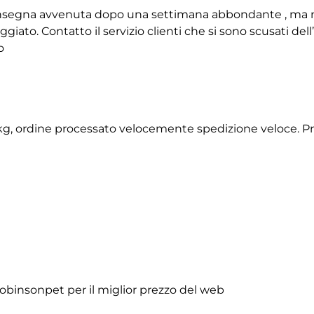
 consegna avvenuta dopo una settimana abbondante , ma 
giato. Contatto il servizio clienti che si sono scusati de
o
2 kg, ordine processato velocemente spedizione veloce. P
obinsonpet per il miglior prezzo del web