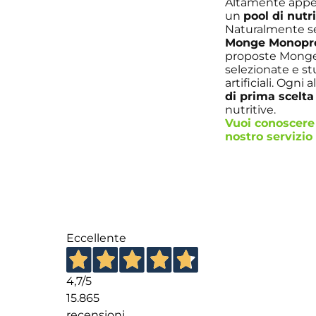
Altamente appet
un
pool di nutr
Naturalmente se
Monge Monopr
proposte Monge. 
selezionate e st
artificiali. Ogni 
di prima scelt
nutritive.
Vuoi conoscere 
nostro
servizio 
Eccellente
4,7
/5
15.865
recensioni