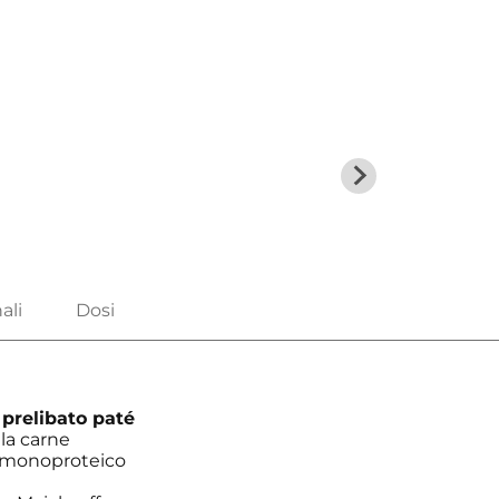
n
prelibato paté
lla carne
e monoproteico