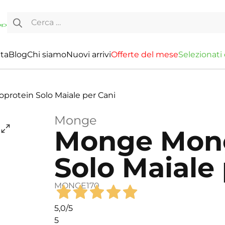
Ricerca per:
ita
Blog
Chi siamo
Nuovi arrivi
O
f
f
e
r
t
e
d
e
l
m
e
s
e
S
e
l
e
z
i
o
n
a
t
i
rotein Solo Maiale per Cani
Monge
Monge Mono
Solo Maiale
MONGE170
5,0
/5
5