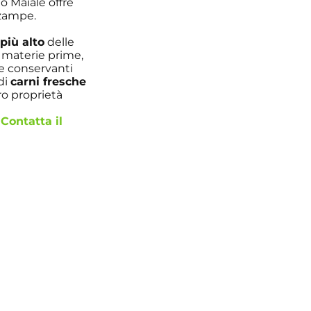
 Maiale offre
 zampe.
 più alto
delle
 materie prime,
 e conservanti
 di
carni fresche
ro proprietà
Contatta il