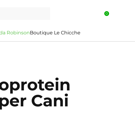
0
d
a
R
o
b
i
n
s
o
n
Boutique Le Chicche
protein
 per Cani