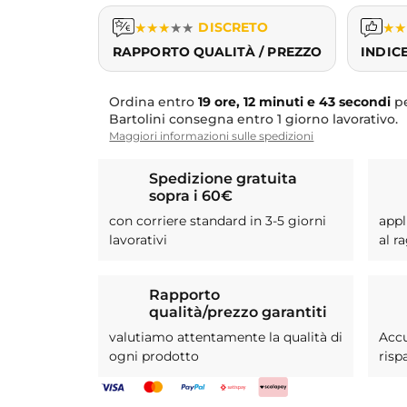
★
★
★
★
★
DISCRETO
★
★
RAPPORTO QUALITÀ / PREZZO
INDIC
Ordina entro
19 ore, 12 minuti e 42 secondi
pe
Bartolini consegna entro 1 giorno lavorativo.
Maggiori informazioni sulle spedizioni
Spedizione gratuita
sopra i 60€
con corriere standard in 3-5 giorni
appl
lavorativi
al r
Rapporto
qualità/prezzo garantiti
valutiamo attentamente la qualità di
Acc
ogni prodotto
risp