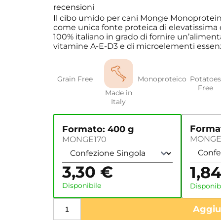
recensioni
Il cibo umido per cani Monge Monoprotein 
come unica fonte proteica di elevatissima 
100% italiano in grado di fornire un’aliment
vitamine A-E-D3 e di microelementi essenzi
Grain Free
Monoproteico
Potatoes
Free
Made in
Italy
Format
Formato: 400 g
MONGE
MONGE170
3,30
€
1,8
Disponibile
Disponib
Aggiun