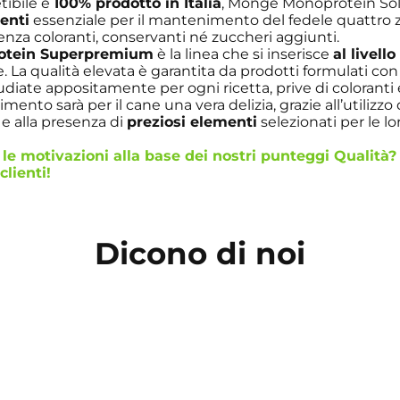
ibile e
100% prodotto in Italia
, Monge Monoprotein Solo
ienti
essenziale per il mantenimento del fedele quattro
nza coloranti, conservanti né zuccheri aggiunti.
otein Superpremium
è la linea che si inserisce
al livello
La qualità elevata è garantita da prodotti formulati con
udiate appositamente per ogni ricetta, prive di coloranti
alimento sarà per il cane una vera delizia, grazie all’utilizzo
a
e alla presenza di
preziosi elementi
selezionati per le lo
le motivazioni alla base dei nostri punteggi Qualità? 
clienti
!
Dicono di noi