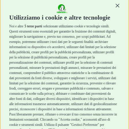
Masticazione
Masticazione
Continu
Diete Veterinarie
Diete Veterinarie
Cura e Salute
Cura e Salute
Utilizziamo i cookie e altre tecnologie
Igiene e Pulizia
Igiene e Pulizia
Accessori
Accessori
Noi e altre
5 terze parti
selezionate utilizziamo cookie e tecnologie simili.
Cani Mini
Top Quality
Questi strumenti sono essenziali per garantire la fruizione dei contenuti digitali,
Top Quality
migliorare la navigazione e, previo tuo consenso, per scopi pubblicitari. Ad
esempio, potremmo utilizzare i tuoi dati per le seguenti finalità: archiviare
informazioni su dispositivo e/o accedervi, utilizzare dati limitati per la selezione
Robinson Pet Shop
Acquisti sicuri
della pubblicità, creare profili per la pubblicità personalizzata, utilizzare profili
per la selezione di pubblicità personalizzata, creare profili per la
Chi siamo
Termini e condizioni
personalizzazione dei contenuti, utilizzare profili per la selezione di contenuti
personalizzati, misurare le prestazioni degli annunci, misurare le prestazioni dei
Punti vendita
di vendita
contenuti, comprendere il pubblico attraverso statistiche o la combinazione di
Marchi
Cashback
dati provenienti da fonti diverse, sviluppare e migliorare i servizi, utilizzare dati
Blog
Metodi di
limitati per la selezione dei contenuti, garantire la sicurezza, prevenire e rilevare
Assistenza Robinson
pagamento
frodi, correggere errori, erogare e presentare pubblicità e contenuto, salvare e
Pet Shop
Recesso e Reso
comunicare le scelte sulla privacy, abbinare e combinare dati provenienti da
Offerte
Spedizioni
altre fonti di dati, collegare diversi dispositivi, identificare i dispositivi in base
alle informazioni trasmesse automaticamente, utilizzare dati di geolocalizzazione
Promozioni
precisi, riconoscere i dispositivi in base a informazioni richieste attivamente.
Recensioni Feedaty
Puoi liberamente prestare, rifiutare o revocare il tuo consenso senza incorrere in
limitazioni sostanziali. Cliccando su "Accetta cookie," acconsenti all'uso di
cookie e strumenti simili. Utilizza il pulsante "Gestisci Preferenze" per