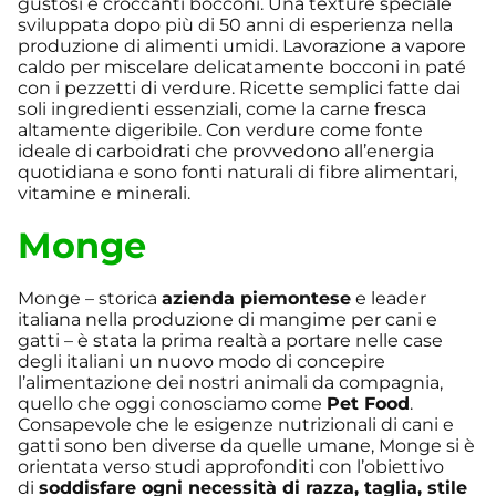
gustosi e croccanti bocconi. Una texture speciale
sviluppata dopo più di 50 anni di esperienza nella
produzione di alimenti umidi. Lavorazione a vapore
caldo per miscelare delicatamente bocconi in paté
con i pezzetti di verdure. Ricette semplici fatte dai
soli ingredienti essenziali, come la carne fresca
altamente digeribile. Con verdure come fonte
ideale di carboidrati che provvedono all’energia
quotidiana e sono fonti naturali di fibre alimentari,
vitamine e minerali.
Monge
Monge – storica
azienda piemontese
e leader
italiana nella produzione di mangime per cani e
gatti – è stata la prima realtà a portare nelle case
degli italiani un nuovo modo di concepire
l’alimentazione dei nostri animali da compagnia,
quello che oggi conosciamo come
Pet Food
.
Consapevole che le esigenze nutrizionali di cani e
gatti sono ben diverse da quelle umane, Monge si è
orientata verso studi approfonditi con l’obiettivo
di
soddisfare ogni necessità di razza, taglia, stile