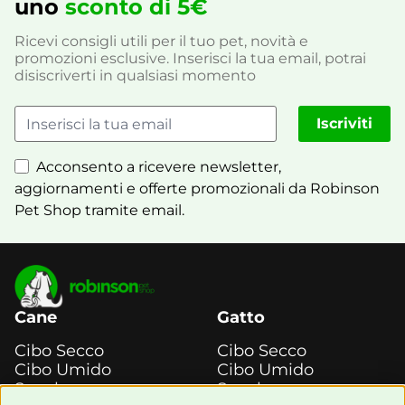
uno
sconto di 5€
Ricevi consigli utili per il tuo pet, novità e
promozioni esclusive. Inserisci la tua email, potrai
disiscriverti in qualsiasi momento
Iscriviti
Acconsento a ricevere newsletter,
aggiornamenti e offerte promozionali da Robinson
Pet Shop tramite email.
Cane
Gatto
Cibo Secco
Cibo Secco
Cibo Umido
Cibo Umido
Snack e
Snack e