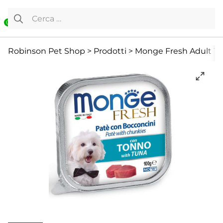
Vai al contenuto
Ricerca per:
0
Cane
Cibo Umido
Offerte
Robinson Pet Shop
>
Prodotti
>
Monge Fresh Adult T